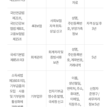
제216조의3
자료
국민연금법
제21조,
성명,
사회보험
국민건강보
주민등록번
자격 상실 후
4대보험
자격 취득·
험법 제8조,
호, 부양가족
3년
상실 신고
고용보험법
정보
제15조
성명,
회계처리 및
국세기본법
주민등록번
회계관리
증빙서류
5년
제85조의3
호, 계좌번호,
보존
거래내역
소득세법
이름,
제160조의3,
생년월일,
기부금품의
연락처, 주소,
신청자
모집ㆍ사용
전자기부금
휴대폰,
준영구 /
및 기부문화
기부업무
영수증 발행,
이메일,
세무처리
활성화에
국세청 신고
직장주소,
정보 5년