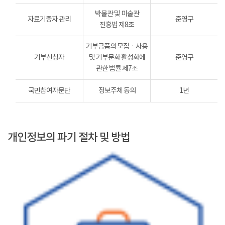
박물관 및 미술관
자료기증자 관리
준영구
진흥법 제8조
기부금품의 모집ㆍ사용
기부신청자
및 기부문화 활성화에
준영구
관한 법률 제7조
국민참여자문단
정보주체 동의
1년
개인정보의 파기 절차 및 방법