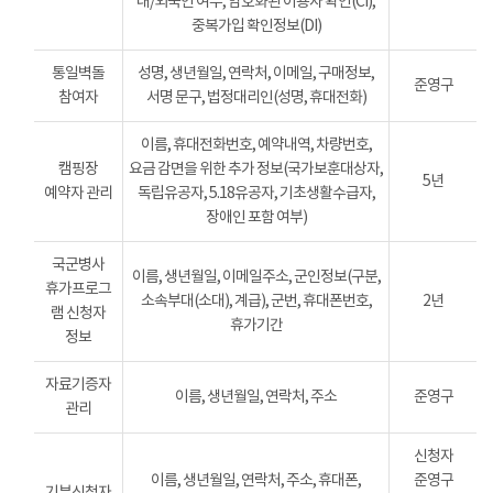
내/외국인 여부, 암호화된 이용자 확인(CI),
중복가입 확인정보(DI)
통일벽돌
성명, 생년월일, 연락처, 이메일, 구매정보,
준영구
참여자
서명 문구, 법정대리인(성명, 휴대전화)
이름, 휴대전화번호, 예약내역, 차량번호,
캠핑장
요금 감면을 위한 추가 정보(국가보훈대상자,
5년
예약자 관리
독립유공자, 5.18유공자, 기초생활수급자,
장애인 포함 여부)
국군병사
이름, 생년월일, 이메일주소, 군인정보(구분,
휴가프로그
소속부대(소대), 계급), 군번, 휴대폰번호,
2년
램 신청자
휴가기간
정보
자료기증자
이름, 생년월일, 연락처, 주소
준영구
관리
신청자
이름, 생년월일, 연락처, 주소, 휴대폰,
준영구
기부신청자