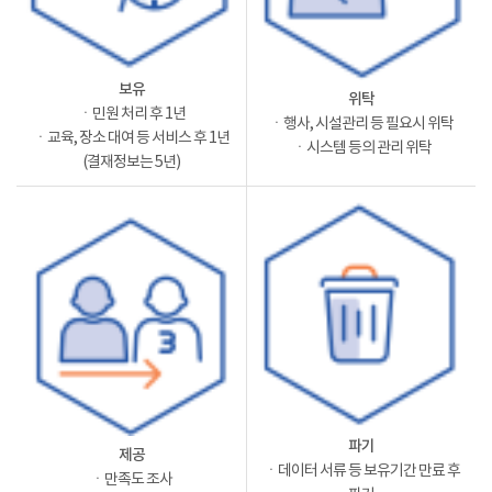
보유
위탁
ㆍ민원 처리 후 1년
ㆍ행사, 시설관리 등 필요시 위탁
ㆍ교육, 장소 대여 등 서비스 후 1년
ㆍ시스템 등의 관리 위탁
(결재정보는 5년)
파기
제공
ㆍ데이터 서류 등 보유기간 만료 후
ㆍ만족도 조사