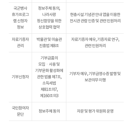
국군병사
정보주체 동의,
휴가프로그
나라사랑
현충시설 기념관 안내 앱을 이용한
램 신청자
정신함양을 위한
전시관 관람 인증 및 관련 민원처리
정보
상호협력 협약
자료기증자
박물관 및 미술관
자료기증자 예우, 기증자료 연구,
관리
진흥법 제8조
관련 민원처리
기부금품의
모집ㆍ사용 및
기부문화 활성화에
기부자 예우, 기부금영수증 발행 및
기부신청자
관한 법률 제7조,
보관의무 이행
소득세법
제81조의7,
제160조의3
국민참여자
정보주체 동의
자문 및 평가 위원회 운영
문단