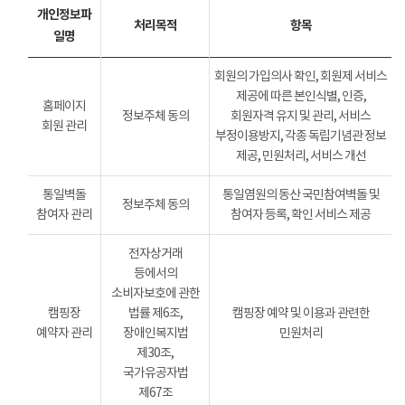
개인정보파
처리목적
항목
일명
회원의 가입의사 확인, 회원제 서비스
제공에 따른 본인식별, 인증,
홈페이지
정보주체 동의
회원자격 유지 및 관리, 서비스
회원 관리
부정이용방지, 각종 독립기념관 정보
제공, 민원처리, 서비스 개선
통일벽돌
통일염원의 동산 국민참여벽돌 및
정보주체 동의
참여자 관리
참여자 등록, 확인 서비스 제공
전자상거래
등에서의
소비자보호에 관한
캠핑장
법률 제6조,
캠핑장 예약 및 이용과 관련한
예약자 관리
장애인복지법
민원처리
제30조,
국가유공자법
제67조