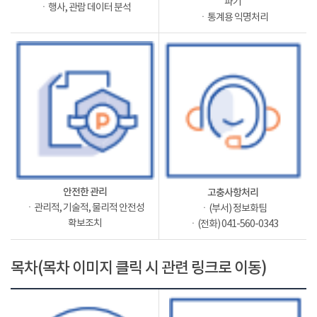
파기
ㆍ행사, 관람 데이터 분석
ㆍ통계용 익명처리
안전한 관리
고충사항처리
ㆍ관리적, 기술적, 물리적 안전성
ㆍ(부서) 정보화팀
확보조치
ㆍ(전화) 041-560-0343
목차(목차 이미지 클릭 시 관련 링크로 이동)