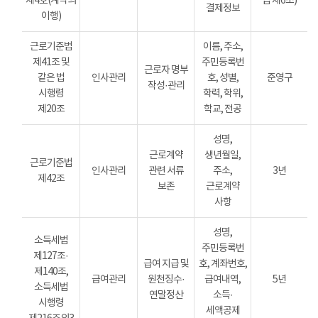
제4호(계약의
법 제6조)
결제정보
이행)
근로기준법
이름, 주소,
제41조 및
주민등록번
근로자 명부
같은 법
인사관리
호, 성별,
준영구
작성·관리
시행령
학력, 학위,
제20조
학교, 전공
성명,
근로계약
생년월일,
근로기준법
인사관리
관련 서류
주소,
3년
제42조
보존
근로계약
사항
성명,
소득세법
주민등록번
제127조·
급여 지급 및
호, 계좌번호,
제140조,
급여관리
원천징수·
급여내역,
5년
소득세법
연말정산
소득·
시행령
세액공제