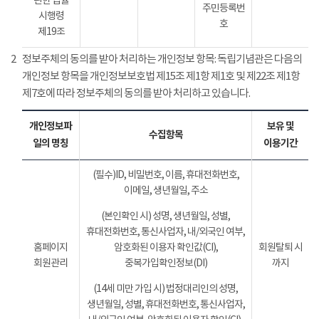
관한 법률
주민등록번
시행령
호
제19조
2
정보주체의 동의를 받아 처리하는 개인정보 항목: 독립기념관은 다음의
개인정보 항목을 개인정보보호법 제15조 제1항 제1호 및 제22조 제1항
제7호에 따라 정보주체의 동의를 받아 처리하고 있습니다.
개인정보파
보유 및
수집항목
일의 명칭
이용기간
(필수)ID, 비밀번호, 이름, 휴대전화번호,
이메일, 생년월일, 주소
(본인확인 시) 성명, 생년월일, 성별,
휴대전화번호, 통신사업자, 내/외국인 여부,
홈페이지
암호화된 이용자 확인값(CI),
회원탈퇴 시
회원관리
중복가입확인정보(DI)
까지
(14세 미만 가입 시) 법정대리인의 성명,
생년월일, 성별, 휴대전화번호, 통신사업자,