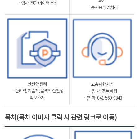
파기
ㆍ행사, 관람 데이터 분석
ㆍ통계용 익명처리
안전한 관리
고충사항처리
ㆍ관리적, 기술적, 물리적 안전성
ㆍ(부서) 정보화팀
확보조치
ㆍ(전화) 041-560-0343
목차(목차 이미지 클릭 시 관련 링크로 이동)