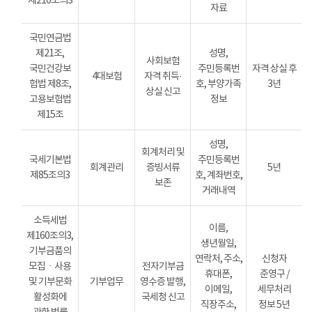
제216조의3
자료
국민연금법
제21조,
성명,
사회보험
국민건강보
주민등록번
자격 상실 후
4대보험
자격 취득·
험법 제8조,
호, 부양가족
3년
상실 신고
고용보험법
정보
제15조
성명,
회계처리 및
국세기본법
주민등록번
회계관리
증빙서류
5년
제85조의3
호, 계좌번호,
보존
거래내역
소득세법
이름,
제160조의3,
생년월일,
기부금품의
연락처, 주소,
신청자
모집ㆍ사용
전자기부금
휴대폰,
준영구 /
및 기부문화
기부업무
영수증 발행,
이메일,
세무처리
활성화에
국세청 신고
직장주소,
정보 5년