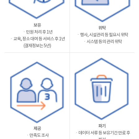
보유
위탁
ㆍ민원 처리 후 1년
ㆍ행사, 시설관리 등 필요시 위탁
ㆍ교육, 장소 대여 등 서비스 후 1년
ㆍ시스템 등의 관리 위탁
(결재정보는 5년)
파기
제공
ㆍ데이터 서류 등 보유기간 만료 후
ㆍ만족도 조사