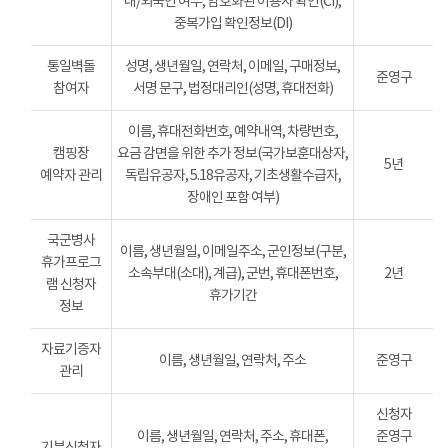
내/외국인 여부, 암호화된 이용자 확인(CI),
중복가입 확인정보(DI)
통일벽돌
성명, 생년월일, 연락처, 이메일, 구매정보,
준영구
참여자
서명 문구, 법정대리인(성명, 휴대전화)
이름, 휴대전화번호, 예약내역, 차량번호,
캠핑장
요금 감면을 위한 추가 정보(국가보훈대상자,
5년
예약자 관리
독립유공자, 5.18유공자, 기초생활수급자,
장애인 포함 여부)
국군병사
이름, 생년월일, 이메일주소, 군인정보(구분,
휴가프로그
소속부대(소대), 계급), 군번, 휴대폰번호,
2년
램 신청자
휴가기간
정보
자료기증자
이름, 생년월일, 연락처, 주소
준영구
관리
신청자
이름, 생년월일, 연락처, 주소, 휴대폰,
준영구
기부신청자