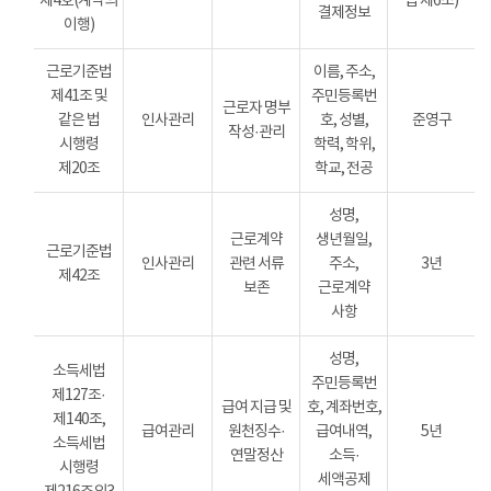
제4호(계약의
법 제6조)
결제정보
이행)
근로기준법
이름, 주소,
제41조 및
주민등록번
근로자 명부
같은 법
인사관리
호, 성별,
준영구
작성·관리
시행령
학력, 학위,
제20조
학교, 전공
성명,
근로계약
생년월일,
근로기준법
인사관리
관련 서류
주소,
3년
제42조
보존
근로계약
사항
성명,
소득세법
주민등록번
제127조·
급여 지급 및
호, 계좌번호,
제140조,
급여관리
원천징수·
급여내역,
5년
소득세법
연말정산
소득·
시행령
세액공제