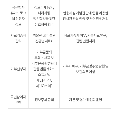
국군병사
정보주체 동의,
휴가프로그
나라사랑
현충시설 기념관 안내 앱을 이용한
램 신청자
정신함양을 위한
전시관 관람 인증 및 관련 민원처리
정보
상호협력 협약
자료기증자
박물관 및 미술관
자료기증자 예우, 기증자료 연구,
관리
진흥법 제8조
관련 민원처리
기부금품의
모집ㆍ사용 및
기부문화 활성화에
기부자 예우, 기부금영수증 발행 및
기부신청자
관한 법률 제7조,
보관의무 이행
소득세법
제81조의7,
제160조의3
국민참여자
정보주체 동의
자문 및 평가 위원회 운영
문단