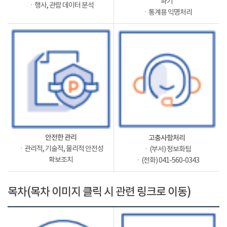
파기
ㆍ행사, 관람 데이터 분석
ㆍ통계용 익명처리
안전한 관리
고충사항처리
ㆍ관리적, 기술적, 물리적 안전성
ㆍ(부서) 정보화팀
확보조치
ㆍ(전화) 041-560-0343
목차(목차 이미지 클릭 시 관련 링크로 이동)