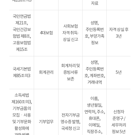
제216조의3
자료
국민연금법
제21조,
성명,
사회보험
국민건강보
주민등록번
자격 상실 후
4대보험
자격 취득·
험법 제8조,
호, 부양가족
3년
상실 신고
고용보험법
정보
제15조
성명,
회계처리 및
국세기본법
주민등록번
회계관리
증빙서류
5년
제85조의3
호, 계좌번호,
보존
거래내역
소득세법
이름,
제160조의3,
생년월일,
기부금품의
연락처, 주소,
신청자
모집ㆍ사용
전자기부금
휴대폰,
준영구 /
및 기부문화
기부업무
영수증 발행,
이메일,
세무처리
활성화에
국세청 신고
직장주소,
정보 5년