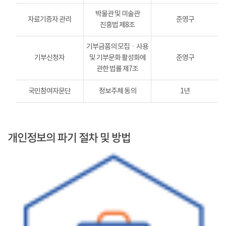
박물관 및 미술관
자료기증자 관리
준영구
진흥법 제8조
기부금품의 모집ㆍ사용
기부신청자
및 기부문화 활성화에
준영구
관한 법률 제7조
국민참여자문단
정보주체 동의
1년
개인정보의 파기 절차 및 방법