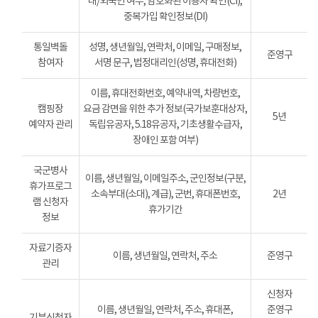
내/외국인 여부, 암호화된 이용자 확인(CI),
중복가입 확인정보(DI)
통일벽돌
성명, 생년월일, 연락처, 이메일, 구매정보,
준영구
참여자
서명 문구, 법정대리인(성명, 휴대전화)
이름, 휴대전화번호, 예약내역, 차량번호,
캠핑장
요금 감면을 위한 추가 정보(국가보훈대상자,
5년
예약자 관리
독립유공자, 5.18유공자, 기초생활수급자,
장애인 포함 여부)
국군병사
이름, 생년월일, 이메일주소, 군인정보(구분,
휴가프로그
소속부대(소대), 계급), 군번, 휴대폰번호,
2년
램 신청자
휴가기간
정보
자료기증자
이름, 생년월일, 연락처, 주소
준영구
관리
신청자
이름, 생년월일, 연락처, 주소, 휴대폰,
준영구
기부신청자