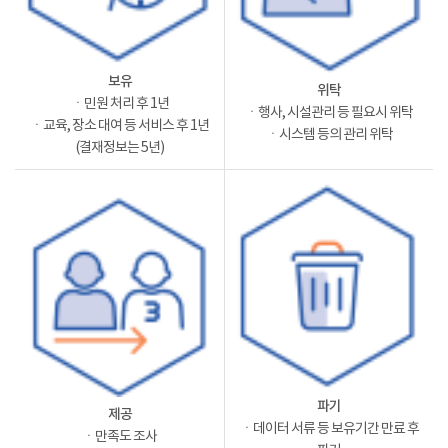
보유
위탁
ㆍ민원 처리 후 1년
ㆍ행사, 시설관리 등 필요시 위탁
ㆍ교육, 장소 대여 등 서비스 후 1년
ㆍ시스템 등의 관리 위탁
(결재정보는 5년)
파기
제공
ㆍ데이터 서류 등 보유기간 만료 후
ㆍ만족도 조사