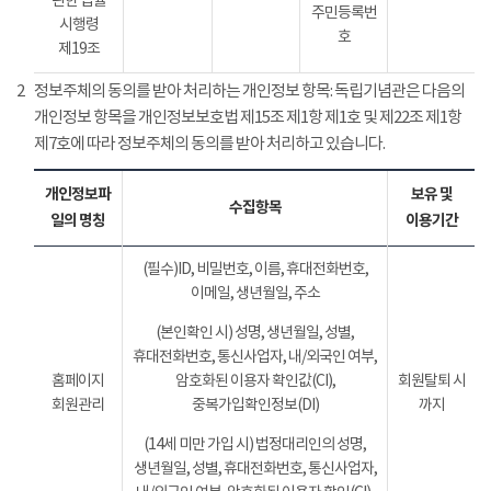
관한 법률
주민등록번
시행령
호
제19조
2
정보주체의 동의를 받아 처리하는 개인정보 항목: 독립기념관은 다음의
개인정보 항목을 개인정보보호법 제15조 제1항 제1호 및 제22조 제1항
제7호에 따라 정보주체의 동의를 받아 처리하고 있습니다.
개인정보파
보유 및
수집항목
일의 명칭
이용기간
(필수)ID, 비밀번호, 이름, 휴대전화번호,
이메일, 생년월일, 주소
(본인확인 시) 성명, 생년월일, 성별,
휴대전화번호, 통신사업자, 내/외국인 여부,
홈페이지
암호화된 이용자 확인값(CI),
회원탈퇴 시
회원관리
중복가입확인정보(DI)
까지
(14세 미만 가입 시) 법정대리인의 성명,
생년월일, 성별, 휴대전화번호, 통신사업자,