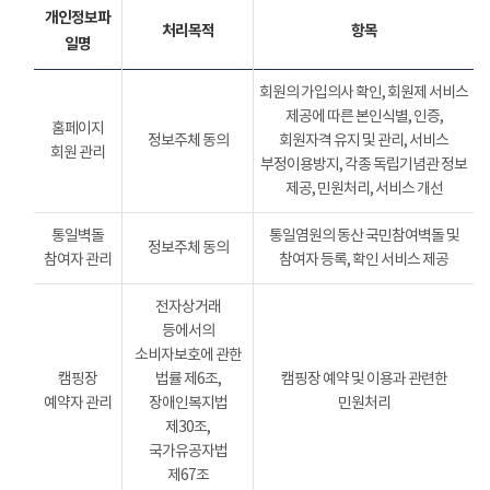
개인정보파
처리목적
항목
일명
회원의 가입의사 확인, 회원제 서비스
제공에 따른 본인식별, 인증,
홈페이지
정보주체 동의
회원자격 유지 및 관리, 서비스
회원 관리
부정이용방지, 각종 독립기념관 정보
제공, 민원처리, 서비스 개선
통일벽돌
통일염원의 동산 국민참여벽돌 및
정보주체 동의
참여자 관리
참여자 등록, 확인 서비스 제공
전자상거래
등에서의
소비자보호에 관한
캠핑장
법률 제6조,
캠핑장 예약 및 이용과 관련한
예약자 관리
장애인복지법
민원처리
제30조,
국가유공자법
제67조