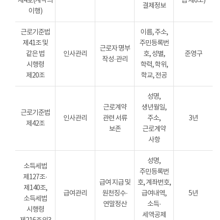
제4호(계약의
법 제6조)
결제정보
이행)
근로기준법
이름, 주소,
제41조 및
주민등록번
근로자 명부
같은 법
인사관리
호, 성별,
준영구
작성·관리
시행령
학력, 학위,
제20조
학교, 전공
성명,
근로계약
생년월일,
근로기준법
인사관리
관련 서류
주소,
3년
제42조
보존
근로계약
사항
성명,
소득세법
주민등록번
제127조·
급여 지급 및
호, 계좌번호,
제140조,
급여관리
원천징수·
급여내역,
5년
소득세법
연말정산
소득·
시행령
세액공제