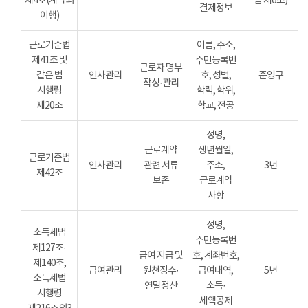
제4호(계약의
법 제6조)
결제정보
이행)
근로기준법
이름, 주소,
제41조 및
주민등록번
근로자 명부
같은 법
인사관리
호, 성별,
준영구
작성·관리
시행령
학력, 학위,
제20조
학교, 전공
성명,
근로계약
생년월일,
근로기준법
인사관리
관련 서류
주소,
3년
제42조
보존
근로계약
사항
성명,
소득세법
주민등록번
제127조·
급여 지급 및
호, 계좌번호,
제140조,
급여관리
원천징수·
급여내역,
5년
소득세법
연말정산
소득·
시행령
세액공제