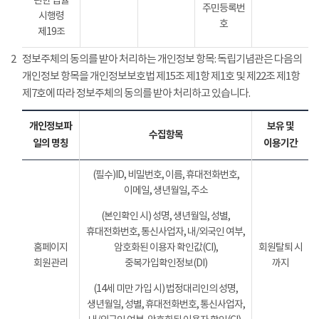
관한 법률
주민등록번
시행령
호
제19조
2
정보주체의 동의를 받아 처리하는 개인정보 항목: 독립기념관은 다음의
개인정보 항목을 개인정보보호법 제15조 제1항 제1호 및 제22조 제1항
제7호에 따라 정보주체의 동의를 받아 처리하고 있습니다.
개인정보파
보유 및
수집항목
일의 명칭
이용기간
(필수)ID, 비밀번호, 이름, 휴대전화번호,
이메일, 생년월일, 주소
(본인확인 시) 성명, 생년월일, 성별,
휴대전화번호, 통신사업자, 내/외국인 여부,
홈페이지
암호화된 이용자 확인값(CI),
회원탈퇴 시
회원관리
중복가입확인정보(DI)
까지
(14세 미만 가입 시) 법정대리인의 성명,
생년월일, 성별, 휴대전화번호, 통신사업자,