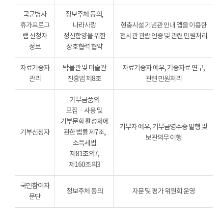
국군병사
정보주체 동의,
휴가프로그
나라사랑
현충시설 기념관 안내 앱을 이용한
램 신청자
정신함양을 위한
전시관 관람 인증 및 관련 민원처리
정보
상호협력 협약
자료기증자
박물관 및 미술관
자료기증자 예우, 기증자료 연구,
관리
진흥법 제8조
관련 민원처리
기부금품의
모집ㆍ사용 및
기부문화 활성화에
기부자 예우, 기부금영수증 발행 및
기부신청자
관한 법률 제7조,
보관의무 이행
소득세법
제81조의7,
제160조의3
국민참여자
정보주체 동의
자문 및 평가 위원회 운영
문단