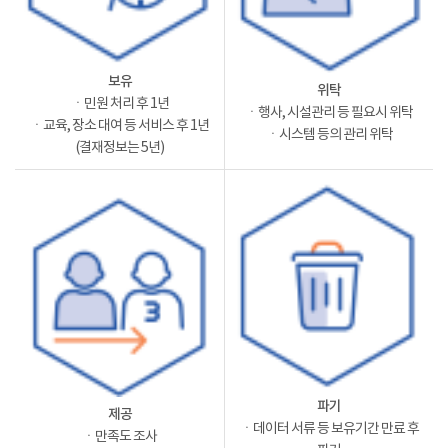
보유
위탁
ㆍ민원 처리 후 1년
ㆍ행사, 시설관리 등 필요시 위탁
ㆍ교육, 장소 대여 등 서비스 후 1년
ㆍ시스템 등의 관리 위탁
(결재정보는 5년)
파기
제공
ㆍ데이터 서류 등 보유기간 만료 후
ㆍ만족도 조사