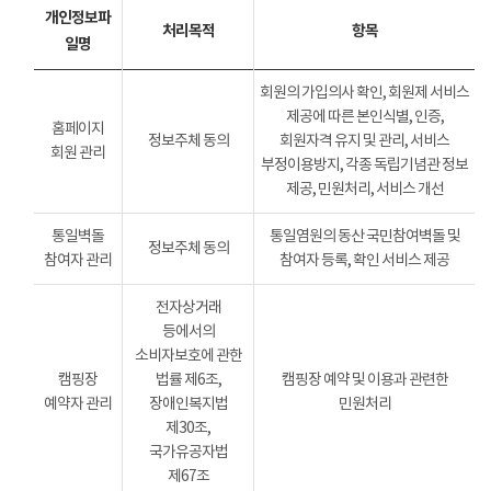
개인정보파
처리목적
항목
일명
회원의 가입의사 확인, 회원제 서비스
제공에 따른 본인식별, 인증,
홈페이지
정보주체 동의
회원자격 유지 및 관리, 서비스
회원 관리
부정이용방지, 각종 독립기념관 정보
제공, 민원처리, 서비스 개선
통일벽돌
통일염원의 동산 국민참여벽돌 및
정보주체 동의
참여자 관리
참여자 등록, 확인 서비스 제공
전자상거래
등에서의
소비자보호에 관한
캠핑장
법률 제6조,
캠핑장 예약 및 이용과 관련한
예약자 관리
장애인복지법
민원처리
제30조,
국가유공자법
제67조