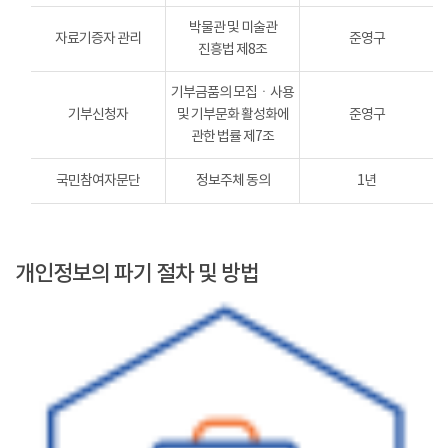
박물관 및 미술관
자료기증자 관리
준영구
진흥법 제8조
기부금품의 모집ㆍ사용
기부신청자
및 기부문화 활성화에
준영구
관한 법률 제7조
국민참여자문단
정보주체 동의
1년
개인정보의 파기 절차 및 방법