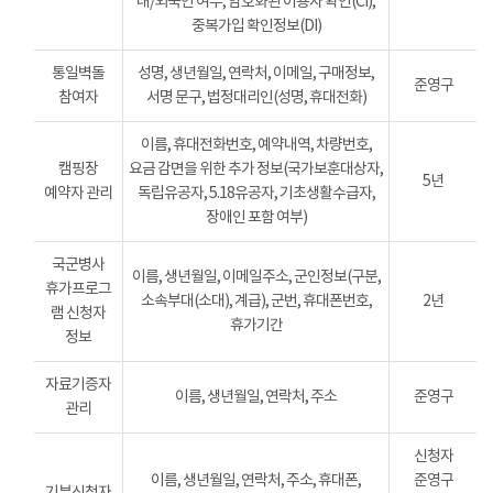
내/외국인 여부, 암호화된 이용자 확인(CI),
중복가입 확인정보(DI)
통일벽돌
성명, 생년월일, 연락처, 이메일, 구매정보,
준영구
참여자
서명 문구, 법정대리인(성명, 휴대전화)
이름, 휴대전화번호, 예약내역, 차량번호,
캠핑장
요금 감면을 위한 추가 정보(국가보훈대상자,
5년
예약자 관리
독립유공자, 5.18유공자, 기초생활수급자,
장애인 포함 여부)
국군병사
이름, 생년월일, 이메일주소, 군인정보(구분,
휴가프로그
소속부대(소대), 계급), 군번, 휴대폰번호,
2년
램 신청자
휴가기간
정보
자료기증자
이름, 생년월일, 연락처, 주소
준영구
관리
신청자
이름, 생년월일, 연락처, 주소, 휴대폰,
준영구
기부신청자