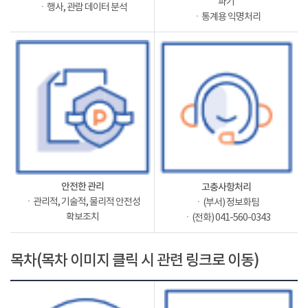
파기
ㆍ행사, 관람 데이터 분석
ㆍ통계용 익명처리
안전한 관리
고충사항처리
ㆍ관리적, 기술적, 물리적 안전성
ㆍ(부서) 정보화팀
확보조치
ㆍ(전화) 041-560-0343
목차(목차 이미지 클릭 시 관련 링크로 이동)