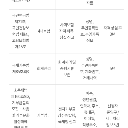
제216조의3
자료
국민연금법
제21조,
성명,
사회보험
국민건강보
주민등록번
자격 상실 후
4대보험
자격 취득·
험법 제8조,
호, 부양가족
3년
상실 신고
고용보험법
정보
제15조
성명,
회계처리 및
국세기본법
주민등록번
회계관리
증빙서류
5년
제85조의3
호, 계좌번호,
보존
거래내역
소득세법
이름,
제160조의3,
생년월일,
기부금품의
연락처, 주소,
신청자
모집ㆍ사용
전자기부금
휴대폰,
준영구 /
및 기부문화
기부업무
영수증 발행,
이메일,
세무처리
활성화에
국세청 신고
직장주소,
정보 5년