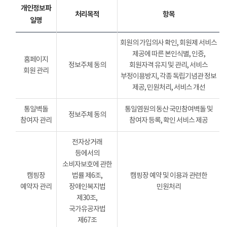
개인정보파
처리목적
항목
일명
회원의 가입의사 확인, 회원제 서비스
제공에 따른 본인식별, 인증,
홈페이지
정보주체 동의
회원자격 유지 및 관리, 서비스
회원 관리
부정이용방지, 각종 독립기념관 정보
제공, 민원처리, 서비스 개선
통일벽돌
통일염원의 동산 국민참여벽돌 및
정보주체 동의
참여자 관리
참여자 등록, 확인 서비스 제공
전자상거래
등에서의
소비자보호에 관한
캠핑장
법률 제6조,
캠핑장 예약 및 이용과 관련한
예약자 관리
장애인복지법
민원처리
제30조,
국가유공자법
제67조