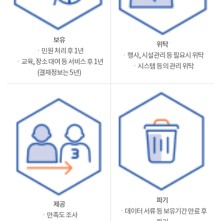
보유
위탁
ㆍ민원 처리 후 1년
ㆍ행사, 시설관리 등 필요시 위탁
ㆍ교육, 장소 대여 등 서비스 후 1년
ㆍ시스템 등의 관리 위탁
(결재정보는 5년)
파기
제공
ㆍ데이터 서류 등 보유기간 만료 후
ㆍ만족도 조사