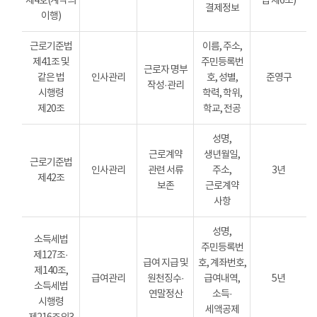
제4호(계약의
법 제6조)
결제정보
이행)
근로기준법
이름, 주소,
제41조 및
주민등록번
근로자 명부
같은 법
인사관리
호, 성별,
준영구
작성·관리
시행령
학력, 학위,
제20조
학교, 전공
성명,
근로계약
생년월일,
근로기준법
인사관리
관련 서류
주소,
3년
제42조
보존
근로계약
사항
성명,
소득세법
주민등록번
제127조·
급여 지급 및
호, 계좌번호,
제140조,
급여관리
원천징수·
급여내역,
5년
소득세법
연말정산
소득·
시행령
세액공제