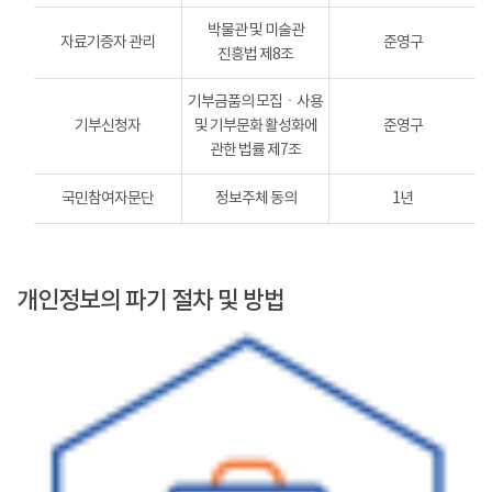
박물관 및 미술관
자료기증자 관리
준영구
진흥법 제8조
기부금품의 모집ㆍ사용
기부신청자
및 기부문화 활성화에
준영구
관한 법률 제7조
국민참여자문단
정보주체 동의
1년
개인정보의 파기 절차 및 방법