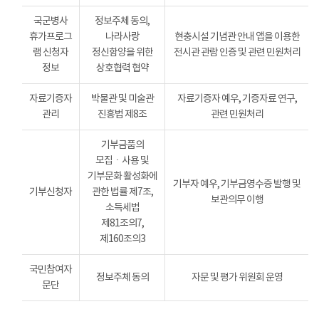
국군병사
정보주체 동의,
휴가프로그
나라사랑
현충시설 기념관 안내 앱을 이용한
램 신청자
정신함양을 위한
전시관 관람 인증 및 관련 민원처리
정보
상호협력 협약
자료기증자
박물관 및 미술관
자료기증자 예우, 기증자료 연구,
관리
진흥법 제8조
관련 민원처리
기부금품의
모집ㆍ사용 및
기부문화 활성화에
기부자 예우, 기부금영수증 발행 및
기부신청자
관한 법률 제7조,
보관의무 이행
소득세법
제81조의7,
제160조의3
국민참여자
정보주체 동의
자문 및 평가 위원회 운영
문단