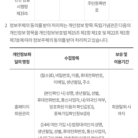
관한 법률
주민등록번
시행령
호
제19조
2
정보주체의 동의를 받아 처리하는 개인정보 항목: 독립기념관은 다음의
개인정보 항목을 개인정보보호법 제15조 제1항 제1호 및 제22조 제1항
제7호에 따라 정보주체의 동의를 받아 처리하고 있습니다.
개인정보파
보유 및
수집항목
일의 명칭
이용기간
(필수)ID, 비밀번호, 이름, 휴대전화번호,
이메일, 생년월일, 주소
(본인확인 시) 성명, 생년월일, 성별,
휴대전화번호, 통신사업자, 내/외국인 여부,
홈페이지
암호화된 이용자 확인값(CI),
회원탈퇴 시
회원관리
중복가입확인정보(DI)
까지
(14세 미만 가입 시) 법정대리인의 성명,
생년월일, 성별, 휴대전화번호, 통신사업자,