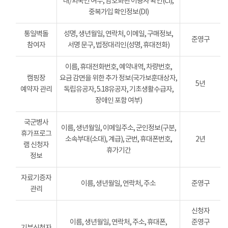
내/외국인 여부, 암호화된 이용자 확인(CI),
중복가입 확인정보(DI)
통일벽돌
성명, 생년월일, 연락처, 이메일, 구매정보,
준영구
참여자
서명 문구, 법정대리인(성명, 휴대전화)
이름, 휴대전화번호, 예약내역, 차량번호,
캠핑장
요금 감면을 위한 추가 정보(국가보훈대상자,
5년
예약자 관리
독립유공자, 5.18유공자, 기초생활수급자,
장애인 포함 여부)
국군병사
이름, 생년월일, 이메일주소, 군인정보(구분,
휴가프로그
소속부대(소대), 계급), 군번, 휴대폰번호,
2년
램 신청자
휴가기간
정보
자료기증자
이름, 생년월일, 연락처, 주소
준영구
관리
신청자
이름, 생년월일, 연락처, 주소, 휴대폰,
준영구
기부신청자