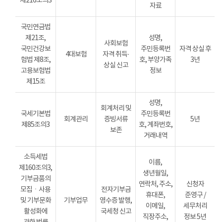
제216조의3
자료
국민연금법
제21조,
성명,
사회보험
국민건강보
주민등록번
자격 상실 후
4대보험
자격 취득·
험법 제8조,
호, 부양가족
3년
상실 신고
고용보험법
정보
제15조
성명,
회계처리 및
국세기본법
주민등록번
회계관리
증빙서류
5년
제85조의3
호, 계좌번호,
보존
거래내역
소득세법
이름,
제160조의3,
생년월일,
기부금품의
연락처, 주소,
신청자
모집ㆍ사용
전자기부금
휴대폰,
준영구 /
및 기부문화
기부업무
영수증 발행,
이메일,
세무처리
활성화에
국세청 신고
직장주소,
정보 5년