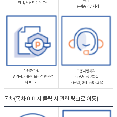
파기
ㆍ행사, 관람 데이터 분석
ㆍ통계용 익명처리
안전한 관리
고충사항처리
ㆍ관리적, 기술적, 물리적 안전성
ㆍ(부서) 정보화팀
확보조치
ㆍ(전화) 041-560-0343
목차(목차 이미지 클릭 시 관련 링크로 이동)