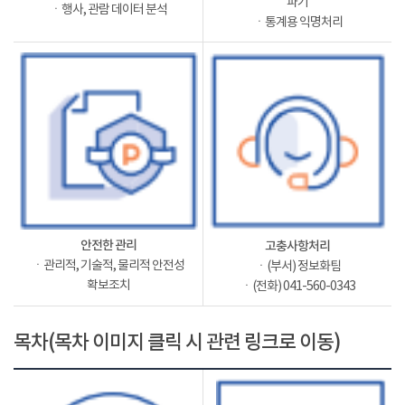
파기
ㆍ행사, 관람 데이터 분석
ㆍ통계용 익명처리
안전한 관리
고충사항처리
ㆍ관리적, 기술적, 물리적 안전성
ㆍ(부서) 정보화팀
확보조치
ㆍ(전화) 041-560-0343
목차(목차 이미지 클릭 시 관련 링크로 이동)