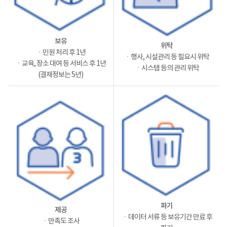
보유
위탁
ㆍ민원 처리 후 1년
ㆍ행사, 시설관리 등 필요시 위탁
ㆍ교육, 장소 대여 등 서비스 후 1년
ㆍ시스템 등의 관리 위탁
(결재정보는 5년)
파기
제공
ㆍ데이터 서류 등 보유기간 만료 후
ㆍ만족도 조사