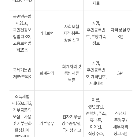
제216조의3
자료
국민연금법
제21조,
성명,
사회보험
국민건강보
주민등록번
자격 상실 후
4대보험
자격 취득·
험법 제8조,
호, 부양가족
3년
상실 신고
고용보험법
정보
제15조
성명,
회계처리 및
국세기본법
주민등록번
회계관리
증빙서류
5년
제85조의3
호, 계좌번호,
보존
거래내역
소득세법
이름,
제160조의3,
생년월일,
기부금품의
연락처, 주소,
신청자
모집ㆍ사용
전자기부금
휴대폰,
준영구 /
및 기부문화
기부업무
영수증 발행,
이메일,
세무처리
활성화에
국세청 신고
직장주소,
정보 5년