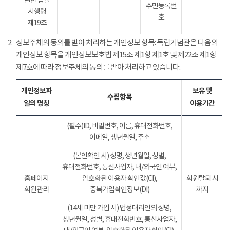
관한 법률
주민등록번
시행령
호
제19조
2
정보주체의 동의를 받아 처리하는 개인정보 항목: 독립기념관은 다음의
개인정보 항목을 개인정보보호법 제15조 제1항 제1호 및 제22조 제1항
제7호에 따라 정보주체의 동의를 받아 처리하고 있습니다.
개인정보파
보유 및
수집항목
일의 명칭
이용기간
(필수)ID, 비밀번호, 이름, 휴대전화번호,
이메일, 생년월일, 주소
(본인확인 시) 성명, 생년월일, 성별,
휴대전화번호, 통신사업자, 내/외국인 여부,
홈페이지
암호화된 이용자 확인값(CI),
회원탈퇴 시
회원관리
중복가입확인정보(DI)
까지
(14세 미만 가입 시) 법정대리인의 성명,
생년월일, 성별, 휴대전화번호, 통신사업자,