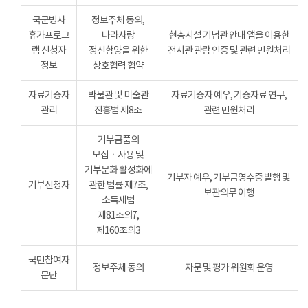
국군병사
정보주체 동의,
휴가프로그
나라사랑
현충시설 기념관 안내 앱을 이용한
램 신청자
정신함양을 위한
전시관 관람 인증 및 관련 민원처리
정보
상호협력 협약
자료기증자
박물관 및 미술관
자료기증자 예우, 기증자료 연구,
관리
진흥법 제8조
관련 민원처리
기부금품의
모집ㆍ사용 및
기부문화 활성화에
기부자 예우, 기부금영수증 발행 및
기부신청자
관한 법률 제7조,
보관의무 이행
소득세법
제81조의7,
제160조의3
국민참여자
정보주체 동의
자문 및 평가 위원회 운영
문단