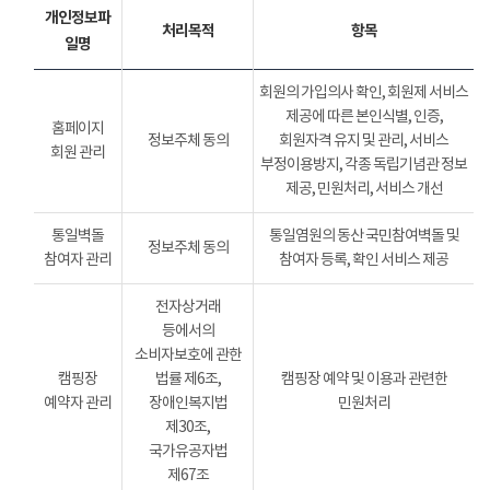
개인정보파
처리목적
항목
일명
회원의 가입의사 확인, 회원제 서비스
제공에 따른 본인식별, 인증,
홈페이지
정보주체 동의
회원자격 유지 및 관리, 서비스
회원 관리
부정이용방지, 각종 독립기념관 정보
제공, 민원처리, 서비스 개선
통일벽돌
통일염원의 동산 국민참여벽돌 및
정보주체 동의
참여자 관리
참여자 등록, 확인 서비스 제공
전자상거래
등에서의
소비자보호에 관한
캠핑장
법률 제6조,
캠핑장 예약 및 이용과 관련한
예약자 관리
장애인복지법
민원처리
제30조,
국가유공자법
제67조