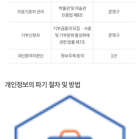
박물관 및 미술관
자료기증자 관리
준영구
진흥법 제8조
기부금품의 모집ㆍ사용
기부신청자
및 기부문화 활성화에
준영구
관한 법률 제7조
국민참여자문단
정보주체 동의
1년
개인정보의 파기 절차 및 방법