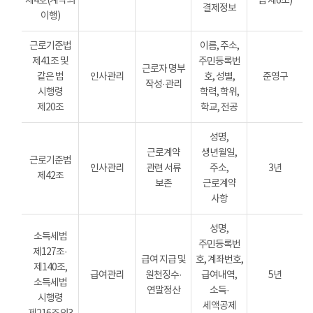
제4호(계약의
법 제6조)
결제정보
이행)
근로기준법
이름, 주소,
제41조 및
주민등록번
근로자 명부
같은 법
인사관리
호, 성별,
준영구
작성·관리
시행령
학력, 학위,
제20조
학교, 전공
성명,
근로계약
생년월일,
근로기준법
인사관리
관련 서류
주소,
3년
제42조
보존
근로계약
사항
성명,
소득세법
주민등록번
제127조·
급여 지급 및
호, 계좌번호,
제140조,
급여관리
원천징수·
급여내역,
5년
소득세법
연말정산
소득·
시행령
세액공제