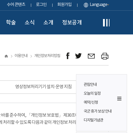
수어 콘텐츠
로그인
회원가입
Language
학술
소식
소개
정보공개
이용안내
개인정보처리방침
관람안내
영상정보처리기기 설치·운영 지침
오늘의 일정
예약/신청
국군 휴가 보상 안내
바를 준수하여, 「개인정보 보호법」 제30조에 따라
디지털기념관
게 처리할 수 있도록 다음과 같이 개인정보 처리방침을