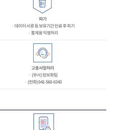
파기
ㆍ데이터 서류 등 보유기간 만료 후 파기
ㆍ통계용 익명처리
고충사항처리
ㆍ(부서) 정보화팀
ㆍ(전화) 041-560-0343