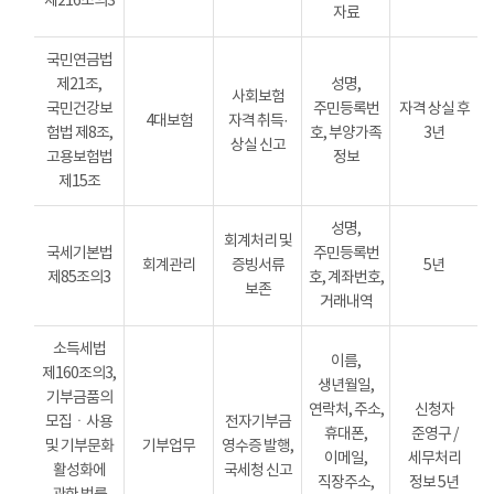
제216조의3
자료
국민연금법
제21조,
성명,
사회보험
국민건강보
주민등록번
자격 상실 후
4대보험
자격 취득·
험법 제8조,
호, 부양가족
3년
상실 신고
고용보험법
정보
제15조
성명,
회계처리 및
국세기본법
주민등록번
회계관리
증빙서류
5년
제85조의3
호, 계좌번호,
보존
거래내역
소득세법
이름,
제160조의3,
생년월일,
기부금품의
연락처, 주소,
신청자
모집ㆍ사용
전자기부금
휴대폰,
준영구 /
및 기부문화
기부업무
영수증 발행,
이메일,
세무처리
활성화에
국세청 신고
직장주소,
정보 5년