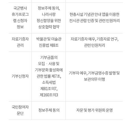
국군병사
정보주체 동의,
휴가프로그
나라사랑
현충시설 기념관 안내 앱을 이용한
램 신청자
정신함양을 위한
전시관 관람 인증 및 관련 민원처리
정보
상호협력 협약
자료기증자
박물관 및 미술관
자료기증자 예우, 기증자료 연구,
관리
진흥법 제8조
관련 민원처리
기부금품의
모집ㆍ사용 및
기부문화 활성화에
기부자 예우, 기부금영수증 발행 및
기부신청자
관한 법률 제7조,
보관의무 이행
소득세법
제81조의7,
제160조의3
국민참여자
정보주체 동의
자문 및 평가 위원회 운영
문단