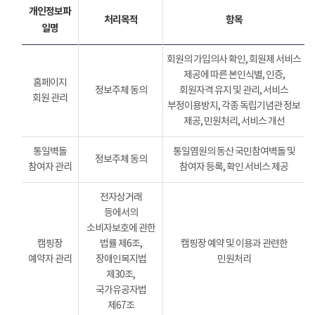
개인정보파
처리목적
항목
일명
회원의 가입의사 확인, 회원제 서비스
제공에 따른 본인식별, 인증,
홈페이지
정보주체 동의
회원자격 유지 및 관리, 서비스
회원 관리
부정이용방지, 각종 독립기념관 정보
제공, 민원처리, 서비스 개선
통일벽돌
통일염원의 동산 국민참여벽돌 및
정보주체 동의
참여자 관리
참여자 등록, 확인 서비스 제공
전자상거래
등에서의
소비자보호에 관한
캠핑장
법률 제6조,
캠핑장 예약 및 이용과 관련한
예약자 관리
장애인복지법
민원처리
제30조,
국가유공자법
제67조