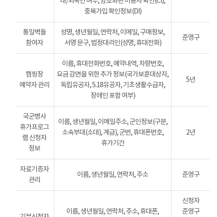
내/외국인 여부, 암호화된 이용자 확인(CI),
중복가입 확인정보(DI)
통일벽돌
성명, 생년월일, 연락처, 이메일, 구매정보,
준영구
참여자
서명 문구, 법정대리인(성명, 휴대전화)
이름, 휴대전화번호, 예약내역, 차량번호,
캠핑장
요금 감면을 위한 추가 정보(국가보훈대상자,
5년
예약자 관리
독립유공자, 5.18유공자, 기초생활수급자,
장애인 포함 여부)
국군병사
이름, 생년월일, 이메일주소, 군인정보(구분,
휴가프로그
소속부대(소대), 계급), 군번, 휴대폰번호,
2년
램 신청자
휴가기간
정보
자료기증자
이름, 생년월일, 연락처, 주소
준영구
관리
신청자
이름, 생년월일, 연락처, 주소, 휴대폰,
준영구
기부신청자