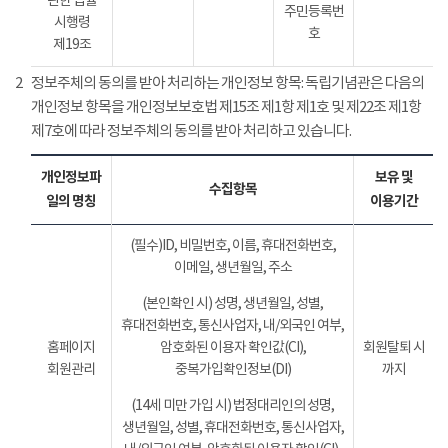
관한 법률
주민등록번
시행령
호
제19조
2
정보주체의 동의를 받아 처리하는 개인정보 항목: 독립기념관은 다음의
개인정보 항목을 개인정보보호법 제15조 제1항 제1호 및 제22조 제1항
제7호에 따라 정보주체의 동의를 받아 처리하고 있습니다.
개인정보파
보유 및
수집항목
일의 명칭
이용기간
(필수)ID, 비밀번호, 이름, 휴대전화번호,
이메일, 생년월일, 주소
(본인확인 시) 성명, 생년월일, 성별,
휴대전화번호, 통신사업자, 내/외국인 여부,
홈페이지
암호화된 이용자 확인값(CI),
회원탈퇴 시
회원관리
중복가입확인정보(DI)
까지
(14세 미만 가입 시) 법정대리인의 성명,
생년월일, 성별, 휴대전화번호, 통신사업자,