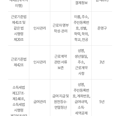
제4호(계약의
법 제6조)
결제정보
이행)
근로기준법
이름, 주소,
제41조 및
주민등록번
근로자 명부
같은 법
인사관리
호, 성별,
준영구
작성·관리
시행령
학력, 학위,
제20조
학교, 전공
성명,
근로계약
생년월일,
근로기준법
인사관리
관련 서류
주소,
3년
제42조
보존
근로계약
사항
성명,
소득세법
주민등록번
제127조·
급여 지급 및
호, 계좌번호,
제140조,
급여관리
원천징수·
급여내역,
5년
소득세법
연말정산
소득·
시행령
세액공제