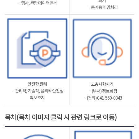
파기
ㆍ행사, 관람 데이터 분석
ㆍ통계용 익명처리
안전한 관리
고충사항처리
ㆍ관리적, 기술적, 물리적 안전성
ㆍ(부서) 정보화팀
확보조치
ㆍ(전화) 041-560-0343
목차(목차 이미지 클릭 시 관련 링크로 이동)