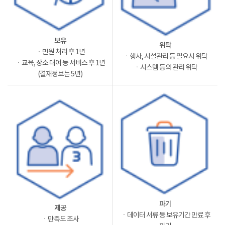
보유
위탁
ㆍ민원 처리 후 1년
ㆍ행사, 시설관리 등 필요시 위탁
ㆍ교육, 장소 대여 등 서비스 후 1년
ㆍ시스템 등의 관리 위탁
(결재정보는 5년)
파기
제공
ㆍ데이터 서류 등 보유기간 만료 후
ㆍ만족도 조사