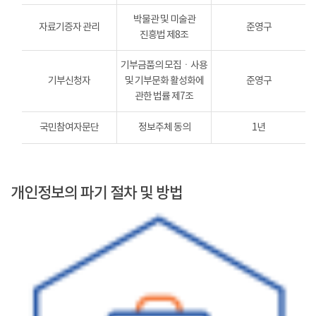
박물관 및 미술관
자료기증자 관리
준영구
진흥법 제8조
기부금품의 모집ㆍ사용
기부신청자
및 기부문화 활성화에
준영구
관한 법률 제7조
국민참여자문단
정보주체 동의
1년
개인정보의 파기 절차 및 방법