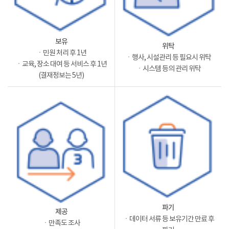
보유
위탁
ㆍ민원 처리 후 1년
ㆍ행사, 시설관리 등 필요시 위탁
ㆍ교육, 장소 대여 등 서비스 후 1년
ㆍ시스템 등의 관리 위탁
(결재정보는 5년)
파기
제공
ㆍ데이터 서류 등 보유기간 만료 후
ㆍ만족도 조사