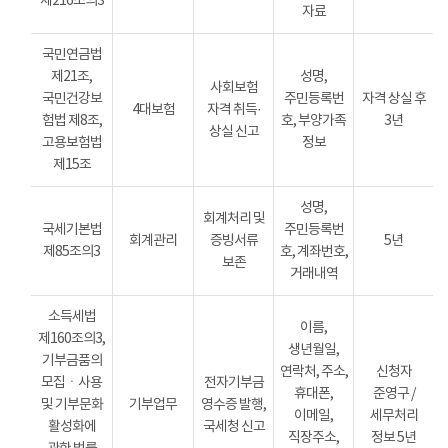
제216조의3
자료
국민연금법
제21조,
성명,
사회보험
국민건강보
주민등록번
자격 상실 후
4대보험
자격 취득·
험법 제8조,
호, 부양가족
3년
상실 신고
고용보험법
정보
제15조
성명,
회계처리 및
국세기본법
주민등록번
회계관리
증빙서류
5년
제85조의3
호, 계좌번호,
보존
거래내역
소득세법
이름,
제160조의3,
생년월일,
기부금품의
연락처, 주소,
신청자
모집ㆍ사용
전자기부금
휴대폰,
준영구 /
및 기부문화
기부업무
영수증 발행,
이메일,
세무처리
활성화에
국세청 신고
직장주소,
정보 5년