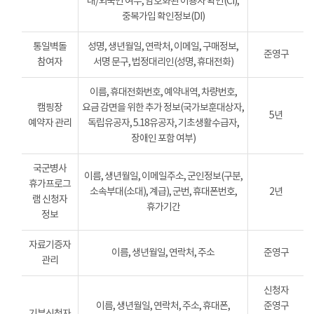
내/외국인 여부, 암호화된 이용자 확인(CI),
중복가입 확인정보(DI)
통일벽돌
성명, 생년월일, 연락처, 이메일, 구매정보,
준영구
참여자
서명 문구, 법정대리인(성명, 휴대전화)
이름, 휴대전화번호, 예약내역, 차량번호,
캠핑장
요금 감면을 위한 추가 정보(국가보훈대상자,
5년
예약자 관리
독립유공자, 5.18유공자, 기초생활수급자,
장애인 포함 여부)
국군병사
이름, 생년월일, 이메일주소, 군인정보(구분,
휴가프로그
소속부대(소대), 계급), 군번, 휴대폰번호,
2년
램 신청자
휴가기간
정보
자료기증자
이름, 생년월일, 연락처, 주소
준영구
관리
신청자
이름, 생년월일, 연락처, 주소, 휴대폰,
준영구
기부신청자