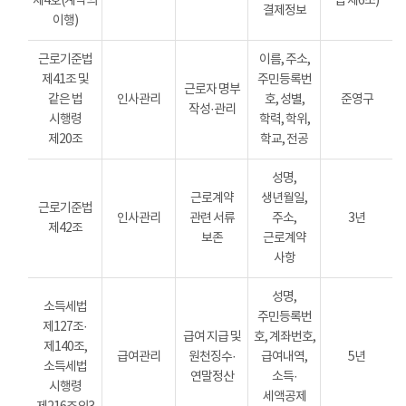
제4호(계약의
법 제6조)
결제정보
이행)
근로기준법
이름, 주소,
제41조 및
주민등록번
근로자 명부
같은 법
인사관리
호, 성별,
준영구
작성·관리
시행령
학력, 학위,
제20조
학교, 전공
성명,
근로계약
생년월일,
근로기준법
인사관리
관련 서류
주소,
3년
제42조
보존
근로계약
사항
성명,
소득세법
주민등록번
제127조·
급여 지급 및
호, 계좌번호,
제140조,
급여관리
원천징수·
급여내역,
5년
소득세법
연말정산
소득·
시행령
세액공제