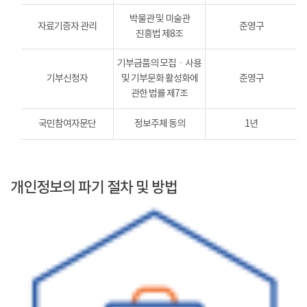
박물관 및 미술관
자료기증자 관리
준영구
진흥법 제8조
기부금품의 모집ㆍ사용
기부신청자
및 기부문화 활성화에
준영구
관한 법률 제7조
국민참여자문단
정보주체 동의
1년
개인정보의 파기 절차 및 방법