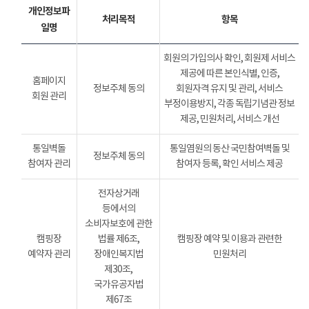
개인정보파
처리목적
항목
일명
회원의 가입의사 확인, 회원제 서비스
제공에 따른 본인식별, 인증,
홈페이지
정보주체 동의
회원자격 유지 및 관리, 서비스
회원 관리
부정이용방지, 각종 독립기념관 정보
제공, 민원처리, 서비스 개선
통일벽돌
통일염원의 동산 국민참여벽돌 및
정보주체 동의
참여자 관리
참여자 등록, 확인 서비스 제공
전자상거래
등에서의
소비자보호에 관한
캠핑장
법률 제6조,
캠핑장 예약 및 이용과 관련한
예약자 관리
장애인복지법
민원처리
제30조,
국가유공자법
제67조