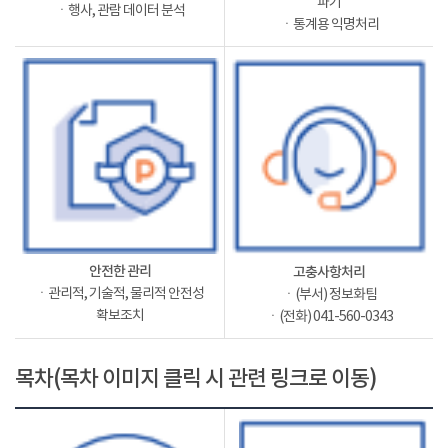
파기
ㆍ행사, 관람 데이터 분석
ㆍ통계용 익명처리
안전한 관리
고충사항처리
ㆍ관리적, 기술적, 물리적 안전성
ㆍ(부서) 정보화팀
확보조치
ㆍ(전화) 041-560-0343
목차(목차 이미지 클릭 시 관련 링크로 이동)