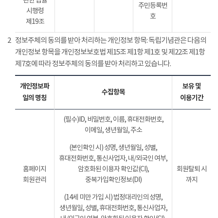
관한 법률
주민등록번
시행령
호
제19조
2
정보주체의 동의를 받아 처리하는 개인정보 항목: 독립기념관은 다음의
개인정보 항목을 개인정보보호법 제15조 제1항 제1호 및 제22조 제1항
제7호에 따라 정보주체의 동의를 받아 처리하고 있습니다.
개인정보파
보유 및
수집항목
일의 명칭
이용기간
(필수)ID, 비밀번호, 이름, 휴대전화번호,
이메일, 생년월일, 주소
(본인확인 시) 성명, 생년월일, 성별,
휴대전화번호, 통신사업자, 내/외국인 여부,
홈페이지
암호화된 이용자 확인값(CI),
회원탈퇴 시
회원관리
중복가입확인정보(DI)
까지
(14세 미만 가입 시) 법정대리인의 성명,
생년월일, 성별, 휴대전화번호, 통신사업자,