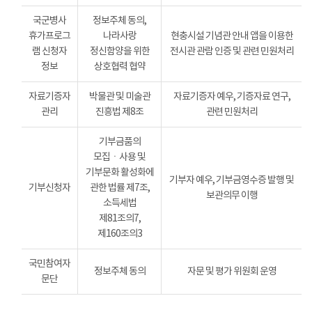
국군병사
정보주체 동의,
휴가프로그
나라사랑
현충시설 기념관 안내 앱을 이용한
램 신청자
정신함양을 위한
전시관 관람 인증 및 관련 민원처리
정보
상호협력 협약
자료기증자
박물관 및 미술관
자료기증자 예우, 기증자료 연구,
관리
진흥법 제8조
관련 민원처리
기부금품의
모집ㆍ사용 및
기부문화 활성화에
기부자 예우, 기부금영수증 발행 및
기부신청자
관한 법률 제7조,
보관의무 이행
소득세법
제81조의7,
제160조의3
국민참여자
정보주체 동의
자문 및 평가 위원회 운영
문단