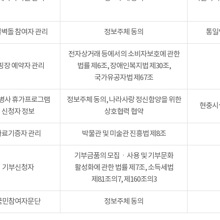
벽돌 참여자 관리
정보주체 동의
통일
전자상거래 등에서의 소비자보호에 관한
핑장 예약자 관리
법률 제6조, 장애인복지법 제30조,
국가유공자법 제67조
병사 휴가프로그램
정보주체 동의, 나라사랑 정신함양을 위한
현충시설
신청자 정보
상호협력 협약
자료기증자 관리
박물관 및 미술관 진흥법 제8조
기부금품의 모집ㆍ사용 및 기부문화
기부신청자
활성화에 관한 법률 제7조, 소득세법
제81조의7, 제160조의3
국민참여자문단
정보주체 동의