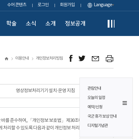
수어 콘텐츠
로그인
회원가입
Language
학술
소식
소개
정보공개
이용안내
개인정보처리방침
관람안내
영상정보처리기기 설치·운영 지침
오늘의 일정
예약/신청
국군 휴가 보상 안내
바를 준수하여, 「개인정보 보호법」 제30조에 따라
디지털기념관
게 처리할 수 있도록 다음과 같이 개인정보 처리방침을