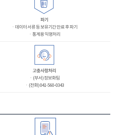
파기
ㆍ데이터 서류 등 보유기간 만료 후 파기
ㆍ통계용 익명처리
고충사항처리
ㆍ(부서) 정보화팀
ㆍ(전화) 041-560-0343