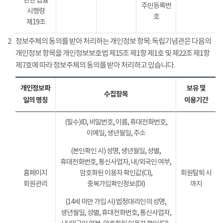
관한 법률
주민등록번
시행령
호
제19조
2
정보주체의 동의를 받아 처리하는 개인정보 항목: 독립기념관은 다음의
개인정보 항목을 개인정보보호법 제15조 제1항 제1호 및 제22조 제1항
제7호에 따라 정보주체의 동의를 받아 처리하고 있습니다.
개인정보파
보유 및
수집항목
일의 명칭
이용기간
(필수)ID, 비밀번호, 이름, 휴대전화번호,
이메일, 생년월일, 주소
(본인확인 시) 성명, 생년월일, 성별,
휴대전화번호, 통신사업자, 내/외국인 여부,
홈페이지
암호화된 이용자 확인값(CI),
회원탈퇴 시
회원관리
중복가입확인정보(DI)
까지
(14세 미만 가입 시) 법정대리인의 성명,
생년월일, 성별, 휴대전화번호, 통신사업자,