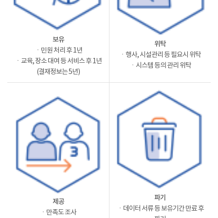
보유
위탁
ㆍ민원 처리 후 1년
ㆍ행사, 시설관리 등 필요시 위탁
ㆍ교육, 장소 대여 등 서비스 후 1년
ㆍ시스템 등의 관리 위탁
(결재정보는 5년)
파기
제공
ㆍ데이터 서류 등 보유기간 만료 후
ㆍ만족도 조사