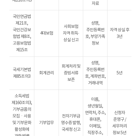
제216조의3
자료
국민연금법
제21조,
성명,
사회보험
국민건강보
주민등록번
자격 상실 후
4대보험
자격 취득·
험법 제8조,
호, 부양가족
3년
상실 신고
고용보험법
정보
제15조
성명,
회계처리 및
국세기본법
주민등록번
회계관리
증빙서류
5년
제85조의3
호, 계좌번호,
보존
거래내역
소득세법
이름,
제160조의3,
생년월일,
기부금품의
연락처, 주소,
신청자
모집ㆍ사용
전자기부금
휴대폰,
준영구 /
및 기부문화
기부업무
영수증 발행,
이메일,
세무처리
활성화에
국세청 신고
직장주소,
정보 5년