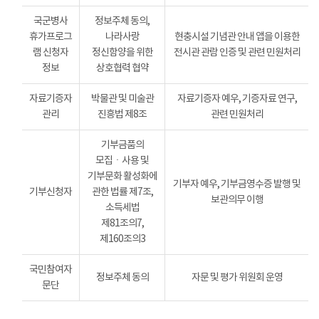
국군병사
정보주체 동의,
휴가프로그
나라사랑
현충시설 기념관 안내 앱을 이용한
램 신청자
정신함양을 위한
전시관 관람 인증 및 관련 민원처리
정보
상호협력 협약
자료기증자
박물관 및 미술관
자료기증자 예우, 기증자료 연구,
관리
진흥법 제8조
관련 민원처리
기부금품의
모집ㆍ사용 및
기부문화 활성화에
기부자 예우, 기부금영수증 발행 및
기부신청자
관한 법률 제7조,
보관의무 이행
소득세법
제81조의7,
제160조의3
국민참여자
정보주체 동의
자문 및 평가 위원회 운영
문단