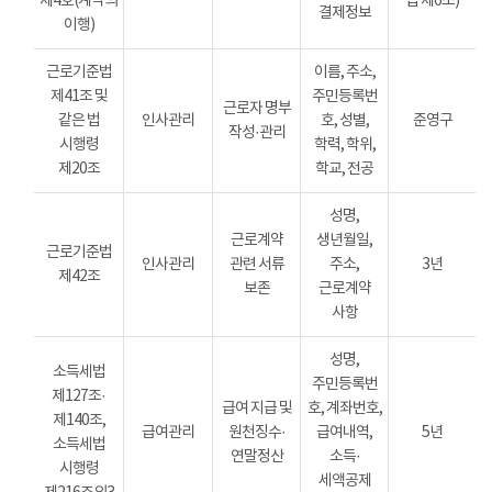
제4호(계약의
법 제6조)
결제정보
이행)
근로기준법
이름, 주소,
제41조 및
주민등록번
근로자 명부
같은 법
인사관리
호, 성별,
준영구
작성·관리
시행령
학력, 학위,
제20조
학교, 전공
성명,
근로계약
생년월일,
근로기준법
인사관리
관련 서류
주소,
3년
제42조
보존
근로계약
사항
성명,
소득세법
주민등록번
제127조·
급여 지급 및
호, 계좌번호,
제140조,
급여관리
원천징수·
급여내역,
5년
소득세법
연말정산
소득·
시행령
세액공제