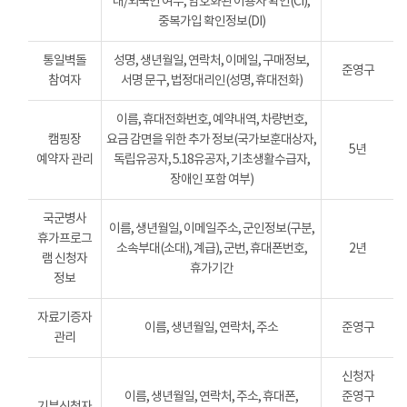
내/외국인 여부, 암호화된 이용자 확인(CI),
중복가입 확인정보(DI)
통일벽돌
성명, 생년월일, 연락처, 이메일, 구매정보,
준영구
참여자
서명 문구, 법정대리인(성명, 휴대전화)
이름, 휴대전화번호, 예약내역, 차량번호,
캠핑장
요금 감면을 위한 추가 정보(국가보훈대상자,
5년
예약자 관리
독립유공자, 5.18유공자, 기초생활수급자,
장애인 포함 여부)
국군병사
이름, 생년월일, 이메일주소, 군인정보(구분,
휴가프로그
소속부대(소대), 계급), 군번, 휴대폰번호,
2년
램 신청자
휴가기간
정보
자료기증자
이름, 생년월일, 연락처, 주소
준영구
관리
신청자
이름, 생년월일, 연락처, 주소, 휴대폰,
준영구
기부신청자