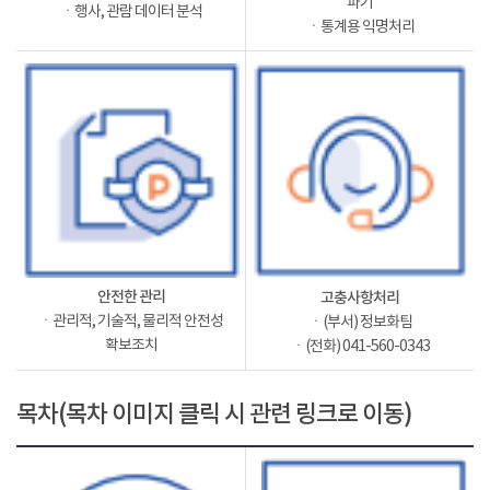
파기
ㆍ행사, 관람 데이터 분석
ㆍ통계용 익명처리
안전한 관리
고충사항처리
ㆍ관리적, 기술적, 물리적 안전성
ㆍ(부서) 정보화팀
확보조치
ㆍ(전화) 041-560-0343
목차(목차 이미지 클릭 시 관련 링크로 이동)