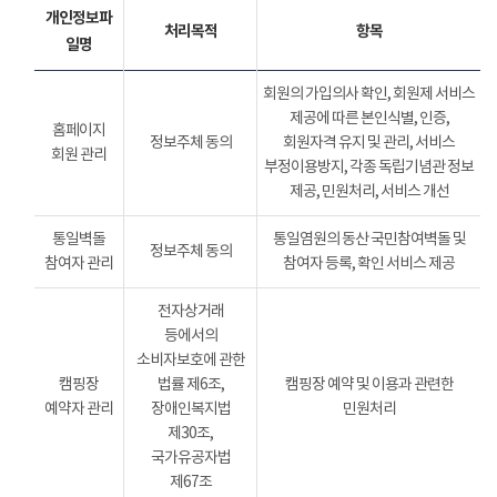
개인정보파
처리목적
항목
일명
회원의 가입의사 확인, 회원제 서비스
제공에 따른 본인식별, 인증,
홈페이지
정보주체 동의
회원자격 유지 및 관리, 서비스
회원 관리
부정이용방지, 각종 독립기념관 정보
제공, 민원처리, 서비스 개선
통일벽돌
통일염원의 동산 국민참여벽돌 및
정보주체 동의
참여자 관리
참여자 등록, 확인 서비스 제공
전자상거래
등에서의
소비자보호에 관한
캠핑장
법률 제6조,
캠핑장 예약 및 이용과 관련한
예약자 관리
장애인복지법
민원처리
제30조,
국가유공자법
제67조