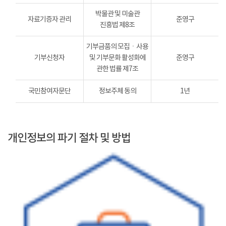
박물관 및 미술관
자료기증자 관리
준영구
진흥법 제8조
기부금품의 모집ㆍ사용
기부신청자
및 기부문화 활성화에
준영구
관한 법률 제7조
국민참여자문단
정보주체 동의
1년
개인정보의 파기 절차 및 방법