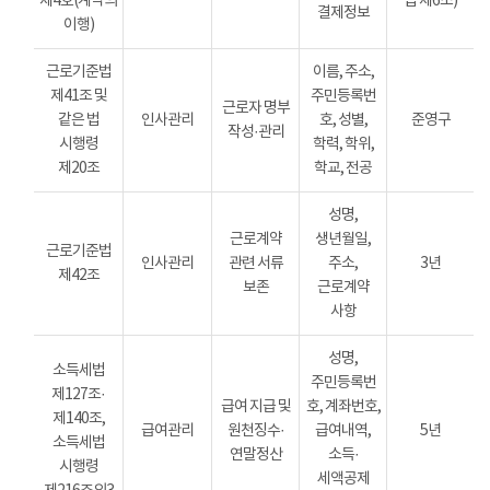
제4호(계약의
법 제6조)
결제정보
이행)
근로기준법
이름, 주소,
제41조 및
주민등록번
근로자 명부
같은 법
인사관리
호, 성별,
준영구
작성·관리
시행령
학력, 학위,
제20조
학교, 전공
성명,
근로계약
생년월일,
근로기준법
인사관리
관련 서류
주소,
3년
제42조
보존
근로계약
사항
성명,
소득세법
주민등록번
제127조·
급여 지급 및
호, 계좌번호,
제140조,
급여관리
원천징수·
급여내역,
5년
소득세법
연말정산
소득·
시행령
세액공제