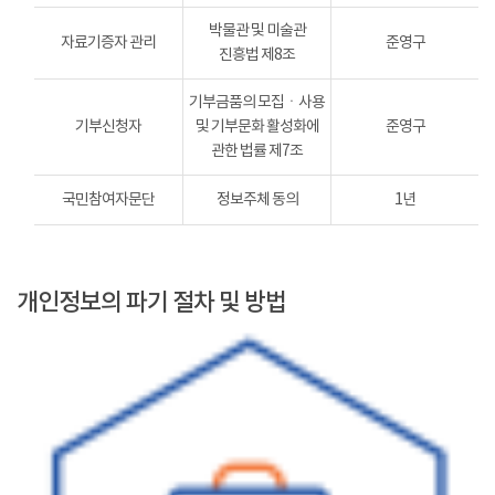
박물관 및 미술관
자료기증자 관리
준영구
진흥법 제8조
기부금품의 모집ㆍ사용
기부신청자
및 기부문화 활성화에
준영구
관한 법률 제7조
국민참여자문단
정보주체 동의
1년
개인정보의 파기 절차 및 방법