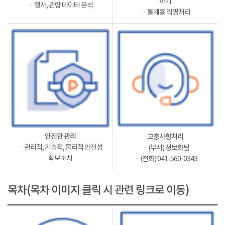
파기
ㆍ행사, 관람 데이터 분석
ㆍ통계용 익명처리
안전한 관리
고충사항처리
ㆍ관리적, 기술적, 물리적 안전성
ㆍ(부서) 정보화팀
확보조치
ㆍ(전화) 041-560-0343
목차(목차 이미지 클릭 시 관련 링크로 이동)