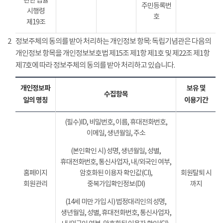
관한 법률
주민등록번
시행령
호
제19조
2
정보주체의 동의를 받아 처리하는 개인정보 항목: 독립기념관은 다음의
개인정보 항목을 개인정보보호법 제15조 제1항 제1호 및 제22조 제1항
제7호에 따라 정보주체의 동의를 받아 처리하고 있습니다.
개인정보파
보유 및
수집항목
일의 명칭
이용기간
(필수)ID, 비밀번호, 이름, 휴대전화번호,
이메일, 생년월일, 주소
(본인확인 시) 성명, 생년월일, 성별,
휴대전화번호, 통신사업자, 내/외국인 여부,
홈페이지
암호화된 이용자 확인값(CI),
회원탈퇴 시
회원관리
중복가입확인정보(DI)
까지
(14세 미만 가입 시) 법정대리인의 성명,
생년월일, 성별, 휴대전화번호, 통신사업자,