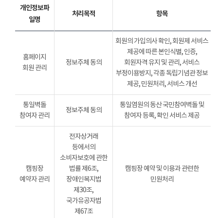
개인정보파
처리목적
항목
일명
회원의 가입의사 확인, 회원제 서비스
제공에 따른 본인식별, 인증,
홈페이지
정보주체 동의
회원자격 유지 및 관리, 서비스
회원 관리
부정이용방지, 각종 독립기념관 정보
제공, 민원처리, 서비스 개선
통일벽돌
통일염원의 동산 국민참여벽돌 및
정보주체 동의
참여자 관리
참여자 등록, 확인 서비스 제공
전자상거래
등에서의
소비자보호에 관한
캠핑장
법률 제6조,
캠핑장 예약 및 이용과 관련한
예약자 관리
장애인복지법
민원처리
제30조,
국가유공자법
제67조