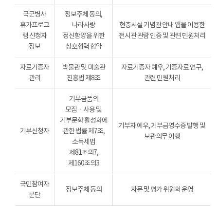
국군병사
정보주체 동의,
휴가프로그
나라사랑
현충시설 기념관 안내 앱을 이용한
램 신청자
정신함양을 위한
전시관 관람 인증 및 관련 민원처리
정보
상호협력 협약
자료기증자
박물관 및 미술관
자료기증자 예우, 기증자료 연구,
관리
진흥법 제8조
관련 민원처리
기부금품의
모집ㆍ사용 및
기부문화 활성화에
기부자 예우, 기부금영수증 발행 및
기부신청자
관한 법률 제7조,
보관의무 이행
소득세법
제81조의7,
제160조의3
국민참여자
정보주체 동의
자문 및 평가 위원회 운영
문단