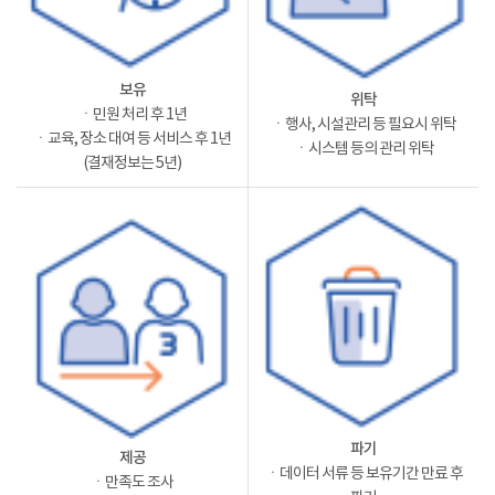
보유
위탁
ㆍ민원 처리 후 1년
ㆍ행사, 시설관리 등 필요시 위탁
ㆍ교육, 장소 대여 등 서비스 후 1년
ㆍ시스템 등의 관리 위탁
(결재정보는 5년)
파기
제공
ㆍ데이터 서류 등 보유기간 만료 후
ㆍ만족도 조사