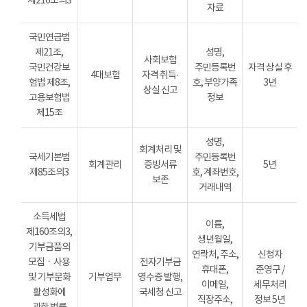
제216조의3
자료
국민연금법
제21조,
성명,
사회보험
국민건강보
주민등록번
자격 상실 후
4대보험
자격 취득·
험법 제8조,
호, 부양가족
3년
상실 신고
고용보험법
정보
제15조
성명,
회계처리 및
국세기본법
주민등록번
회계관리
증빙서류
5년
제85조의3
호, 계좌번호,
보존
거래내역
소득세법
이름,
제160조의3,
생년월일,
기부금품의
연락처, 주소,
신청자
모집ㆍ사용
전자기부금
휴대폰,
준영구 /
및 기부문화
기부업무
영수증 발행,
이메일,
세무처리
활성화에
국세청 신고
직장주소,
정보 5년