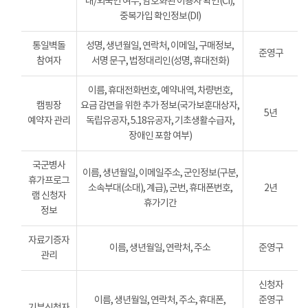
내/외국인 여부, 암호화된 이용자 확인(CI),
중복가입 확인정보(DI)
통일벽돌
성명, 생년월일, 연락처, 이메일, 구매정보,
준영구
참여자
서명 문구, 법정대리인(성명, 휴대전화)
이름, 휴대전화번호, 예약내역, 차량번호,
캠핑장
요금 감면을 위한 추가 정보(국가보훈대상자,
5년
예약자 관리
독립유공자, 5.18유공자, 기초생활수급자,
장애인 포함 여부)
국군병사
이름, 생년월일, 이메일주소, 군인정보(구분,
휴가프로그
소속부대(소대), 계급), 군번, 휴대폰번호,
2년
램 신청자
휴가기간
정보
자료기증자
이름, 생년월일, 연락처, 주소
준영구
관리
신청자
이름, 생년월일, 연락처, 주소, 휴대폰,
준영구
기부신청자