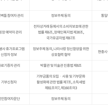
벽돌 참여자 관리
정보주체 동의
통일
전자상거래 등에서의 소비자보호에 관한
핑장 예약자 관리
법률 제6조, 장애인복지법 제30조,
국가유공자법 제67조
병사 휴가프로그램
정보주체 동의, 나라사랑 정신함양을 위한
현충시설
신청자 정보
상호협력 협약
자료기증자 관리
박물관 및 미술관 진흥법 제8조
기부금품의 모집ㆍ사용 및 기부문화
기부신청자
활성화에 관한 법률 제7조, 소득세법
제81조의7, 제160조의3
국민참여자문단
정보주체 동의