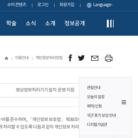
수어 콘텐츠
로그인
회원가입
Language
학술
소식
소개
정보공개
이용안내
개인정보처리방침
관람안내
영상정보처리기기 설치·운영 지침
오늘의 일정
예약/신청
국군 휴가 보상 안내
바를 준수하여, 「개인정보 보호법」 제30조에 따라
디지털기념관
게 처리할 수 있도록 다음과 같이 개인정보 처리방침을