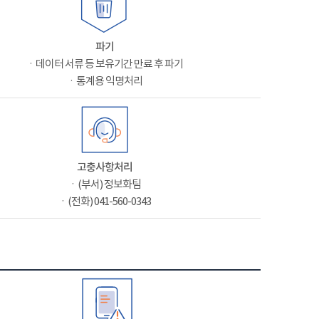
파기
ㆍ데이터 서류 등 보유기간 만료 후 파기
ㆍ통계용 익명처리
고충사항처리
ㆍ(부서) 정보화팀
ㆍ(전화) 041-560-0343