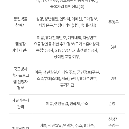
내/외국인 여부, 암호화된 이용자 확인(CI),
중복가입 확인정보(DI)
통일벽돌
성명, 생년월일, 연락처, 이메일, 구매정보,
준영구
참여자
서명 문구, 법정대리인(성명, 휴대전화)
이름, 휴대전화번호, 예약내역, 차량번호,
캠핑장
요금 감면을 위한 추가 정보(국가보훈대상자,
5년
예약자 관리
독립유공자, 5.18유공자, 기초생활수급자,
장애인 포함 여부)
국군병사
이름, 생년월일, 이메일주소, 군인정보(구분,
휴가프로그
소속부대(소대), 계급), 군번, 휴대폰번호,
2년
램 신청자
휴가기간
정보
자료기증자
이름, 생년월일, 연락처, 주소
준영구
관리
신청자
이름, 생년월일, 연락처, 주소, 휴대폰,
준영구
기부신청자