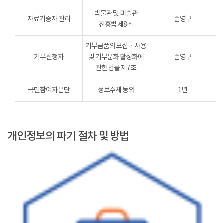
박물관 및 미술관
자료기증자 관리
준영구
진흥법 제8조
기부금품의 모집ㆍ사용
기부신청자
및 기부문화 활성화에
준영구
관한 법률 제7조
국민참여자문단
정보주체 동의
1년
개인정보의 파기 절차 및 방법