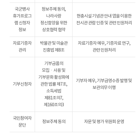
국군병사
정보주체 동의,
휴가프로그
나라사랑
현충시설 기념관 안내 앱을 이용한
램 신청자
정신함양을 위한
전시관 관람 인증 및 관련 민원처리
정보
상호협력 협약
자료기증자
박물관 및 미술관
자료기증자 예우, 기증자료 연구,
관리
진흥법 제8조
관련 민원처리
기부금품의
모집ㆍ사용 및
기부문화 활성화에
기부자 예우, 기부금영수증 발행 및
기부신청자
관한 법률 제7조,
보관의무 이행
소득세법
제81조의7,
제160조의3
국민참여자
정보주체 동의
자문 및 평가 위원회 운영
문단