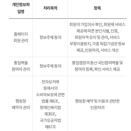
개인정보파
처리목적
항목
일명
회원의 가입의사 확인, 회원제 서비스
제공에 따른 본인식별, 인증,
홈페이지
정보주체 동의
회원자격 유지 및 관리, 서비스
회원 관리
부정이용방지, 각종 독립기념관 정보
제공, 민원처리, 서비스 개선
통일벽돌
통일염원의 동산 국민참여벽돌 및
정보주체 동의
참여자 관리
참여자 등록, 확인 서비스 제공
전자상거래
등에서의
소비자보호에 관한
캠핑장
법률 제6조,
캠핑장 예약 및 이용과 관련한
예약자 관리
장애인복지법
민원처리
제30조,
국가유공자법
제67조