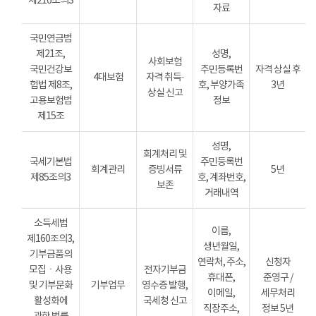
제216조의3
자료
국민연금법
제21조,
성명,
사회보험
국민건강보
주민등록번
자격 상실 후
4대보험
자격 취득·
험법 제8조,
호, 부양가족
3년
상실 신고
고용보험법
정보
제15조
성명,
회계처리 및
국세기본법
주민등록번
회계관리
증빙서류
5년
제85조의3
호, 계좌번호,
보존
거래내역
소득세법
이름,
제160조의3,
생년월일,
기부금품의
연락처, 주소,
신청자
모집ㆍ사용
전자기부금
휴대폰,
준영구 /
및 기부문화
기부업무
영수증 발행,
이메일,
세무처리
활성화에
국세청 신고
직장주소,
정보 5년