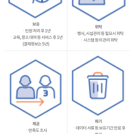
보유
위탁
ㆍ민원 처리 후 1년
ㆍ행사, 시설관리 등 필요시 위탁
ㆍ교육, 장소 대여 등 서비스 후 1년
ㆍ시스템 등의 관리 위탁
(결재정보는 5년)
파기
제공
ㆍ데이터 서류 등 보유기간 만료 후
ㆍ만족도 조사