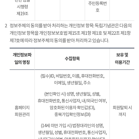
관한 법률
주민등록번
시행령
호
제19조
2
정보주체의 동의를 받아 처리하는 개인정보 항목: 독립기념관은 다음의
개인정보 항목을 개인정보보호법 제15조 제1항 제1호 및 제22조 제1항
제7호에 따라 정보주체의 동의를 받아 처리하고 있습니다.
개인정보파
보유 및
수집항목
일의 명칭
이용기간
(필수)ID, 비밀번호, 이름, 휴대전화번호,
이메일, 생년월일, 주소
(본인확인 시) 성명, 생년월일, 성별,
휴대전화번호, 통신사업자, 내/외국인 여부,
홈페이지
암호화된 이용자 확인값(CI),
회원탈퇴 시
회원관리
중복가입확인정보(DI)
까지
(14세 미만 가입 시) 법정대리인의 성명,
생년월일, 성별, 휴대전화번호, 통신사업자,