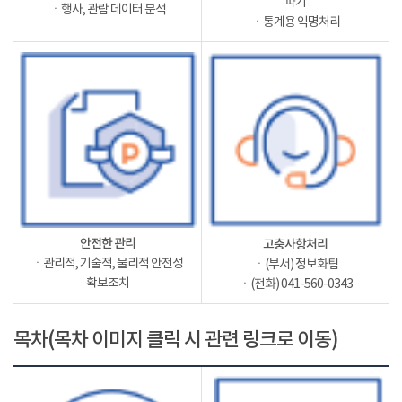
파기
ㆍ행사, 관람 데이터 분석
ㆍ통계용 익명처리
안전한 관리
고충사항처리
ㆍ관리적, 기술적, 물리적 안전성
ㆍ(부서) 정보화팀
확보조치
ㆍ(전화) 041-560-0343
목차(목차 이미지 클릭 시 관련 링크로 이동)