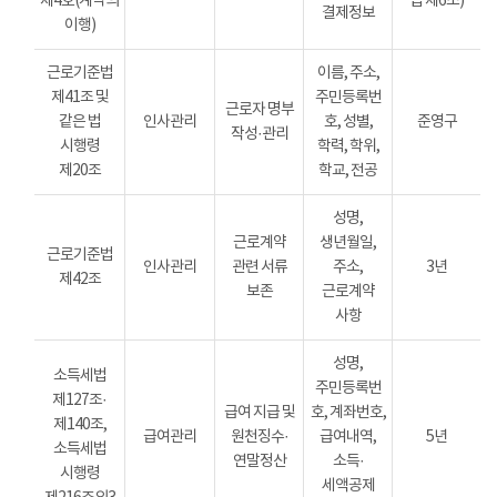
제4호(계약의
법 제6조)
결제정보
이행)
근로기준법
이름, 주소,
제41조 및
주민등록번
근로자 명부
같은 법
인사관리
호, 성별,
준영구
작성·관리
시행령
학력, 학위,
제20조
학교, 전공
성명,
근로계약
생년월일,
근로기준법
인사관리
관련 서류
주소,
3년
제42조
보존
근로계약
사항
성명,
소득세법
주민등록번
제127조·
급여 지급 및
호, 계좌번호,
제140조,
급여관리
원천징수·
급여내역,
5년
소득세법
연말정산
소득·
시행령
세액공제