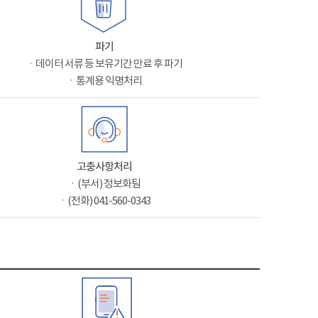
파기
ㆍ데이터 서류 등 보유기간 만료 후 파기
ㆍ통계용 익명처리
고충사항처리
ㆍ(부서) 정보화팀
ㆍ(전화) 041-560-0343