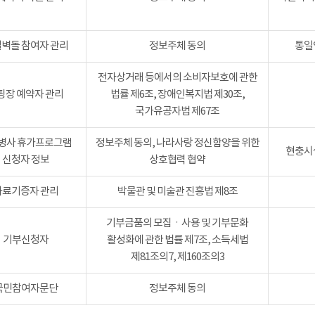
벽돌 참여자 관리
정보주체 동의
통일
전자상거래 등에서의 소비자보호에 관한
핑장 예약자 관리
법률 제6조, 장애인복지법 제30조,
국가유공자법 제67조
병사 휴가프로그램
정보주체 동의, 나라사랑 정신함양을 위한
현충시설
신청자 정보
상호협력 협약
자료기증자 관리
박물관 및 미술관 진흥법 제8조
기부금품의 모집ㆍ사용 및 기부문화
기부신청자
활성화에 관한 법률 제7조, 소득세법
제81조의7, 제160조의3
국민참여자문단
정보주체 동의