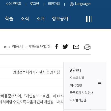
수어 콘텐츠
로그인
회원가입
Language
학술
소식
소개
정보공개
이용안내
개인정보처리방침
관람안내
영상정보처리기기 설치·운영 지침
오늘의 일정
예약/신청
국군 휴가 보상 안내
바를 준수하여, 「개인정보 보호법」 제30조에 따라
디지털기념관
게 처리할 수 있도록 다음과 같이 개인정보 처리방침을