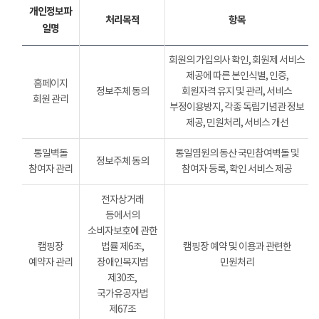
개인정보파
처리목적
항목
일명
회원의 가입의사 확인, 회원제 서비스
제공에 따른 본인식별, 인증,
홈페이지
정보주체 동의
회원자격 유지 및 관리, 서비스
회원 관리
부정이용방지, 각종 독립기념관 정보
제공, 민원처리, 서비스 개선
통일벽돌
통일염원의 동산 국민참여벽돌 및
정보주체 동의
참여자 관리
참여자 등록, 확인 서비스 제공
전자상거래
등에서의
소비자보호에 관한
캠핑장
법률 제6조,
캠핑장 예약 및 이용과 관련한
예약자 관리
장애인복지법
민원처리
제30조,
국가유공자법
제67조