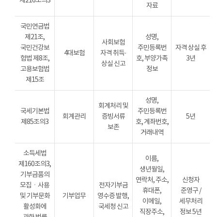
제216조의3
자료
국민연금법
제21조,
성명,
사회보험
국민건강보
주민등록번
자격 상실 후
4대보험
자격 취득·
험법 제8조,
호, 부양가족
3년
상실 신고
고용보험법
정보
제15조
성명,
회계처리 및
국세기본법
주민등록번
회계관리
증빙서류
5년
제85조의3
호, 계좌번호,
보존
거래내역
소득세법
이름,
제160조의3,
생년월일,
기부금품의
연락처, 주소,
신청자
모집ㆍ사용
전자기부금
휴대폰,
준영구 /
및 기부문화
기부업무
영수증 발행,
이메일,
세무처리
활성화에
국세청 신고
직장주소,
정보 5년