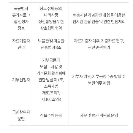
국군병사
정보주체 동의,
휴가프로그
나라사랑
현충시설 기념관 안내 앱을 이용한
램 신청자
정신함양을 위한
전시관 관람 인증 및 관련 민원처리
정보
상호협력 협약
자료기증자
박물관 및 미술관
자료기증자 예우, 기증자료 연구,
관리
진흥법 제8조
관련 민원처리
기부금품의
모집ㆍ사용 및
기부문화 활성화에
기부자 예우, 기부금영수증 발행 및
기부신청자
관한 법률 제7조,
보관의무 이행
소득세법
제81조의7,
제160조의3
국민참여자
정보주체 동의
자문 및 평가 위원회 운영
문단