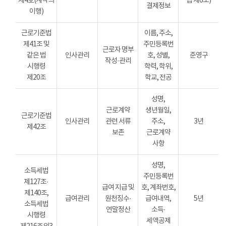
제4호(계약의
법 제6조)
결제정보
이행)
근로기준법
이름, 주소,
제41조 및
주민등록번
근로자 명부
같은 법
인사관리
호, 성별,
준영구
작성·관리
시행령
학력, 학위,
제20조
학교, 전공
성명,
근로계약
생년월일,
근로기준법
인사관리
관련 서류
주소,
3년
제42조
보존
근로계약
사항
성명,
소득세법
주민등록번
제127조·
급여 지급 및
호, 계좌번호,
제140조,
급여관리
원천징수·
급여내역,
5년
소득세법
연말정산
소득·
시행령
세액공제