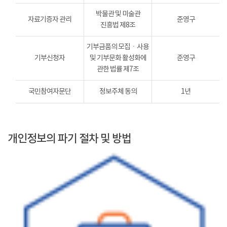
박물관 및 미술관
자료기증자 관리
준영구
진흥법 제8조
기부금품의 모집ㆍ사용
기부신청자
및 기부문화 활성화에
준영구
관한 법률 제7조
국민참여자문단
정보주체 동의
1년
개인정보의 파기 절차 및 방법