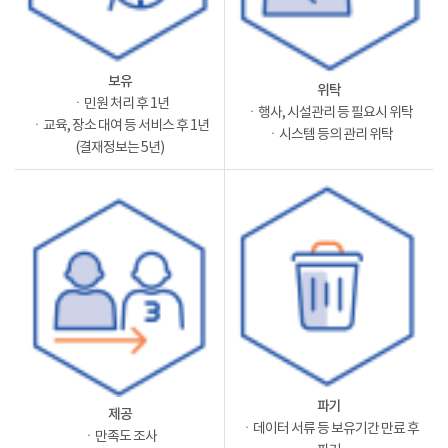
보유
위탁
ㆍ민원 처리 후 1년
ㆍ행사, 시설관리 등 필요시 위탁
ㆍ교육, 장소 대여 등 서비스 후 1년
ㆍ시스템 등의 관리 위탁
(결재정보는 5년)
파기
제공
ㆍ데이터 서류 등 보유기간 만료 후
ㆍ만족도 조사