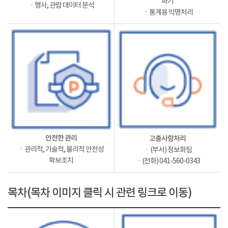
파기
ㆍ행사, 관람 데이터 분석
ㆍ통계용 익명처리
안전한 관리
고충사항처리
ㆍ관리적, 기술적, 물리적 안전성
ㆍ(부서) 정보화팀
확보조치
ㆍ(전화) 041-560-0343
목차(목차 이미지 클릭 시 관련 링크로 이동)