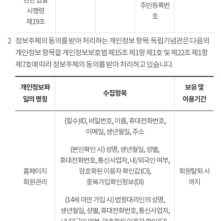
관한 법률
주민등록번
시행령
호
제19조
2
정보주체의 동의를 받아 처리하는 개인정보 항목: 독립기념관은 다음의
개인정보 항목을 개인정보보호법 제15조 제1항 제1호 및 제22조 제1항
제7호에 따라 정보주체의 동의를 받아 처리하고 있습니다.
개인정보파
보유 및
수집항목
일의 명칭
이용기간
(필수)ID, 비밀번호, 이름, 휴대전화번호,
이메일, 생년월일, 주소
(본인확인 시) 성명, 생년월일, 성별,
휴대전화번호, 통신사업자, 내/외국인 여부,
홈페이지
암호화된 이용자 확인값(CI),
회원탈퇴 시
회원관리
중복가입확인정보(DI)
까지
(14세 미만 가입 시) 법정대리인의 성명,
생년월일, 성별, 휴대전화번호, 통신사업자,