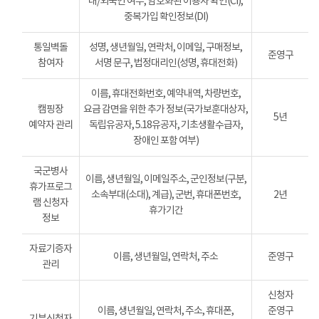
내/외국인 여부, 암호화된 이용자 확인(CI),
중복가입 확인정보(DI)
통일벽돌
성명, 생년월일, 연락처, 이메일, 구매정보,
준영구
참여자
서명 문구, 법정대리인(성명, 휴대전화)
이름, 휴대전화번호, 예약내역, 차량번호,
캠핑장
요금 감면을 위한 추가 정보(국가보훈대상자,
5년
예약자 관리
독립유공자, 5.18유공자, 기초생활수급자,
장애인 포함 여부)
국군병사
이름, 생년월일, 이메일주소, 군인정보(구분,
휴가프로그
소속부대(소대), 계급), 군번, 휴대폰번호,
2년
램 신청자
휴가기간
정보
자료기증자
이름, 생년월일, 연락처, 주소
준영구
관리
신청자
이름, 생년월일, 연락처, 주소, 휴대폰,
준영구
기부신청자