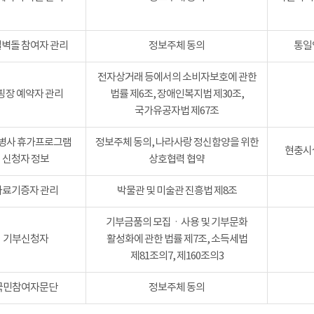
벽돌 참여자 관리
정보주체 동의
통일
전자상거래 등에서의 소비자보호에 관한
핑장 예약자 관리
법률 제6조, 장애인복지법 제30조,
국가유공자법 제67조
병사 휴가프로그램
정보주체 동의, 나라사랑 정신함양을 위한
현충시설
신청자 정보
상호협력 협약
자료기증자 관리
박물관 및 미술관 진흥법 제8조
기부금품의 모집ㆍ사용 및 기부문화
기부신청자
활성화에 관한 법률 제7조, 소득세법
제81조의7, 제160조의3
국민참여자문단
정보주체 동의