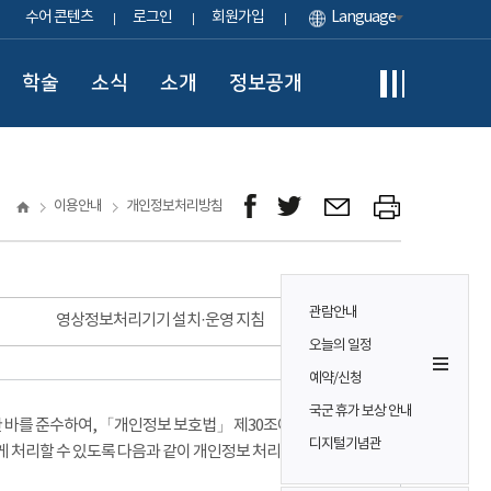
수어 콘텐츠
로그인
회원가입
Language
학술
소식
소개
정보공개
이용안내
개인정보처리방침
관람안내
영상정보처리기기 설치·운영 지침
오늘의 일정
예약/신청
국군 휴가 보상 안내
바를 준수하여, 「개인정보 보호법」 제30조에 따라
디지털기념관
게 처리할 수 있도록 다음과 같이 개인정보 처리방침을