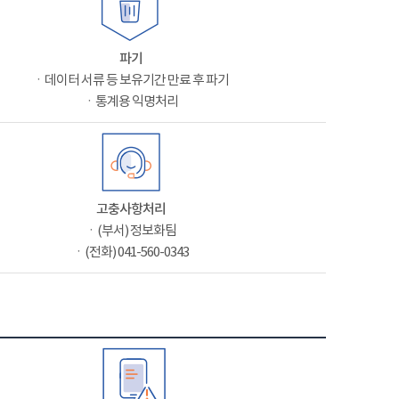
파기
ㆍ데이터 서류 등 보유기간 만료 후 파기
ㆍ통계용 익명처리
고충사항처리
ㆍ(부서) 정보화팀
ㆍ(전화) 041-560-0343