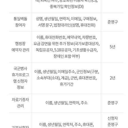
내/외국인 여부, 암호화된 이용자 확인(CI),
중복가입 확인정보(DI)
통일벽돌
성명, 생년월일, 연락처, 이메일, 구매정보,
준영구
참여자
서명 문구, 법정대리인(성명, 휴대전화)
이름, 휴대전화번호, 예약내역, 차량번호,
캠핑장
요금 감면을 위한 추가 정보(국가보훈대상자,
5년
예약자 관리
독립유공자, 5.18유공자, 기초생활수급자,
장애인 포함 여부)
국군병사
이름, 생년월일, 이메일주소, 군인정보(구분,
휴가프로그
소속부대(소대), 계급), 군번, 휴대폰번호,
2년
램 신청자
휴가기간
정보
자료기증자
이름, 생년월일, 연락처, 주소
준영구
관리
신청자
이름, 생년월일, 연락처, 주소, 휴대폰,
준영구
기부신청자