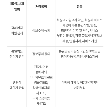
개인정보파
처리목적
항목
일명
회원의 가입의사 확인, 회원제 서비스
제공에 따른 본인식별, 인증,
홈페이지
정보주체 동의
회원자격 유지 및 관리, 서비스
회원 관리
부정이용방지, 각종 독립기념관 정보
제공, 민원처리, 서비스 개선
통일벽돌
통일염원의 동산 국민참여벽돌 및
정보주체 동의
참여자 관리
참여자 등록, 확인 서비스 제공
전자상거래
등에서의
소비자보호에 관한
캠핑장
법률 제6조,
캠핑장 예약 및 이용과 관련한
예약자 관리
장애인복지법
민원처리
제30조,
국가유공자법
제67조