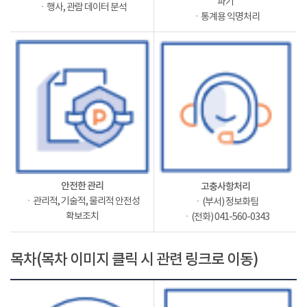
파기
ㆍ행사, 관람 데이터 분석
ㆍ통계용 익명처리
안전한 관리
고충사항처리
ㆍ관리적, 기술적, 물리적 안전성
ㆍ(부서) 정보화팀
확보조치
ㆍ(전화) 041-560-0343
목차(목차 이미지 클릭 시 관련 링크로 이동)