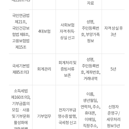
제216조의3
자료
국민연금법
제21조,
성명,
사회보험
국민건강보
주민등록번
자격 상실 후
4대보험
자격 취득·
험법 제8조,
호, 부양가족
3년
상실 신고
고용보험법
정보
제15조
성명,
회계처리 및
국세기본법
주민등록번
회계관리
증빙서류
5년
제85조의3
호, 계좌번호,
보존
거래내역
소득세법
이름,
제160조의3,
생년월일,
기부금품의
연락처, 주소,
신청자
모집ㆍ사용
전자기부금
휴대폰,
준영구 /
및 기부문화
기부업무
영수증 발행,
이메일,
세무처리
활성화에
국세청 신고
직장주소,
정보 5년