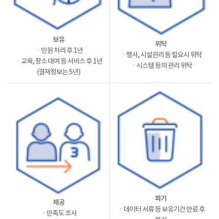
보유
위탁
ㆍ민원 처리 후 1년
ㆍ행사, 시설관리 등 필요시 위탁
ㆍ교육, 장소 대여 등 서비스 후 1년
ㆍ시스템 등의 관리 위탁
(결재정보는 5년)
파기
제공
ㆍ데이터 서류 등 보유기간 만료 후
ㆍ만족도 조사