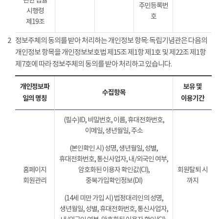
관한 법률
주민등록번
시행령
호
제19조
2
정보주체의 동의를 받아 처리하는 개인정보 항목: 독립기념관은 다음의
개인정보 항목을 개인정보보호법 제15조 제1항 제1호 및 제22조 제1항
제7호에 따라 정보주체의 동의를 받아 처리하고 있습니다.
개인정보파
보유 및
수집항목
일의 명칭
이용기간
(필수)ID, 비밀번호, 이름, 휴대전화번호,
이메일, 생년월일, 주소
(본인확인 시) 성명, 생년월일, 성별,
휴대전화번호, 통신사업자, 내/외국인 여부,
홈페이지
암호화된 이용자 확인값(CI),
회원탈퇴 시
회원관리
중복가입확인정보(DI)
까지
(14세 미만 가입 시) 법정대리인의 성명,
생년월일, 성별, 휴대전화번호, 통신사업자,