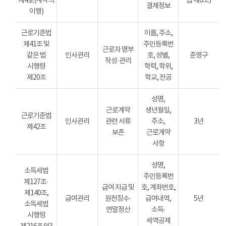
제4호(계약의
법 제6조)
결제정보
이행)
근로기준법
이름, 주소,
제41조 및
주민등록번
근로자 명부
같은 법
인사관리
호, 성별,
준영구
작성·관리
시행령
학력, 학위,
제20조
학교, 전공
성명,
근로계약
생년월일,
근로기준법
인사관리
관련 서류
주소,
3년
제42조
보존
근로계약
사항
성명,
소득세법
주민등록번
제127조·
급여 지급 및
호, 계좌번호,
제140조,
급여관리
원천징수·
급여내역,
5년
소득세법
연말정산
소득·
시행령
세액공제