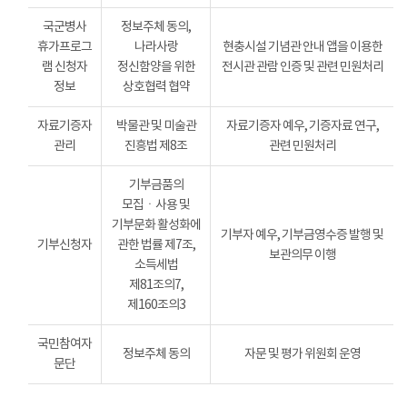
국군병사
정보주체 동의,
휴가프로그
나라사랑
현충시설 기념관 안내 앱을 이용한
램 신청자
정신함양을 위한
전시관 관람 인증 및 관련 민원처리
정보
상호협력 협약
자료기증자
박물관 및 미술관
자료기증자 예우, 기증자료 연구,
관리
진흥법 제8조
관련 민원처리
기부금품의
모집ㆍ사용 및
기부문화 활성화에
기부자 예우, 기부금영수증 발행 및
기부신청자
관한 법률 제7조,
보관의무 이행
소득세법
제81조의7,
제160조의3
국민참여자
정보주체 동의
자문 및 평가 위원회 운영
문단