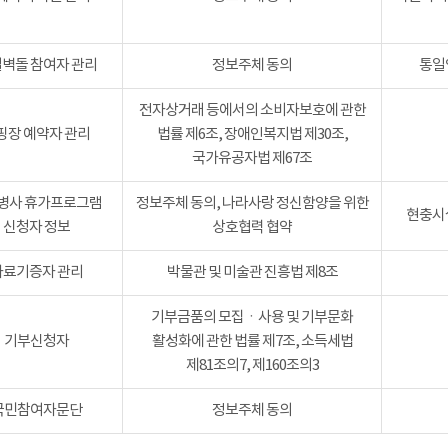
벽돌 참여자 관리
정보주체 동의
통일
전자상거래 등에서의 소비자보호에 관한
핑장 예약자 관리
법률 제6조, 장애인복지법 제30조,
국가유공자법 제67조
병사 휴가프로그램
정보주체 동의, 나라사랑 정신함양을 위한
현충시설
신청자 정보
상호협력 협약
자료기증자 관리
박물관 및 미술관 진흥법 제8조
기부금품의 모집ㆍ사용 및 기부문화
기부신청자
활성화에 관한 법률 제7조, 소득세법
제81조의7, 제160조의3
국민참여자문단
정보주체 동의