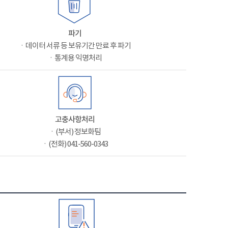
파기
ㆍ데이터 서류 등 보유기간 만료 후 파기
ㆍ통계용 익명처리
고충사항처리
ㆍ(부서) 정보화팀
ㆍ(전화) 041-560-0343