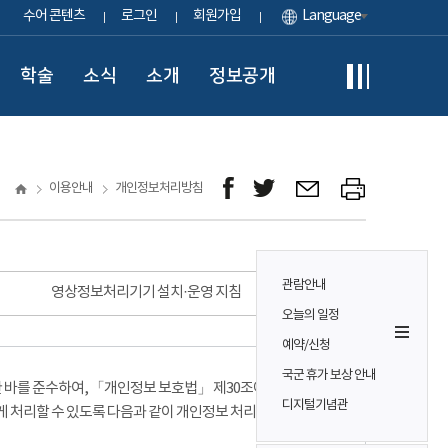
수어 콘텐츠
로그인
회원가입
Language
학술
소식
소개
정보공개
이용안내
개인정보처리방침
관람안내
영상정보처리기기 설치·운영 지침
오늘의 일정
예약/신청
국군 휴가 보상 안내
바를 준수하여, 「개인정보 보호법」 제30조에 따라
디지털기념관
게 처리할 수 있도록 다음과 같이 개인정보 처리방침을