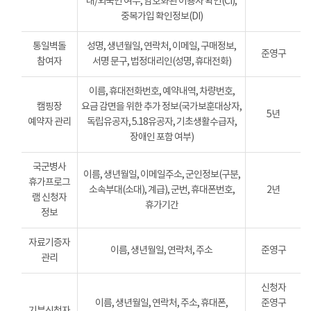
내/외국인 여부, 암호화된 이용자 확인(CI),
중복가입 확인정보(DI)
통일벽돌
성명, 생년월일, 연락처, 이메일, 구매정보,
준영구
참여자
서명 문구, 법정대리인(성명, 휴대전화)
이름, 휴대전화번호, 예약내역, 차량번호,
캠핑장
요금 감면을 위한 추가 정보(국가보훈대상자,
5년
예약자 관리
독립유공자, 5.18유공자, 기초생활수급자,
장애인 포함 여부)
국군병사
이름, 생년월일, 이메일주소, 군인정보(구분,
휴가프로그
소속부대(소대), 계급), 군번, 휴대폰번호,
2년
램 신청자
휴가기간
정보
자료기증자
이름, 생년월일, 연락처, 주소
준영구
관리
신청자
이름, 생년월일, 연락처, 주소, 휴대폰,
준영구
기부신청자