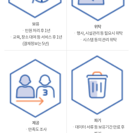
보유
위탁
ㆍ민원 처리 후 1년
ㆍ행사, 시설관리 등 필요시 위탁
ㆍ교육, 장소 대여 등 서비스 후 1년
ㆍ시스템 등의 관리 위탁
(결재정보는 5년)
파기
제공
ㆍ데이터 서류 등 보유기간 만료 후
ㆍ만족도 조사