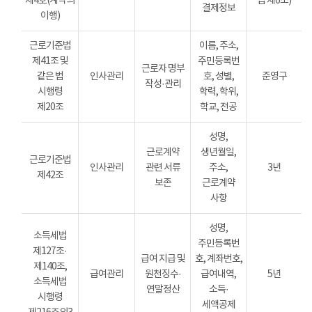
제4호(계약의
법 제6조)
결제정보
이행)
근로기준법
이름, 주소,
제41조 및
주민등록번
근로자 명부
같은 법
인사관리
호, 성별,
준영구
작성·관리
시행령
학력, 학위,
제20조
학교, 전공
성명,
근로계약
생년월일,
근로기준법
인사관리
관련 서류
주소,
3년
제42조
보존
근로계약
사항
성명,
소득세법
주민등록번
제127조·
급여 지급 및
호, 계좌번호,
제140조,
급여관리
원천징수·
급여내역,
5년
소득세법
연말정산
소득·
시행령
세액공제