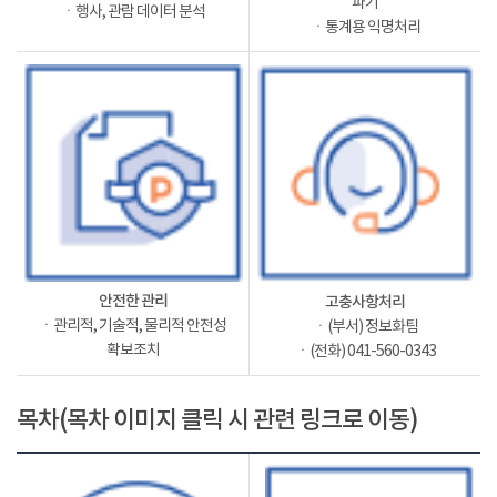
파기
ㆍ행사, 관람 데이터 분석
ㆍ통계용 익명처리
안전한 관리
고충사항처리
ㆍ관리적, 기술적, 물리적 안전성
ㆍ(부서) 정보화팀
확보조치
ㆍ(전화) 041-560-0343
목차(목차 이미지 클릭 시 관련 링크로 이동)