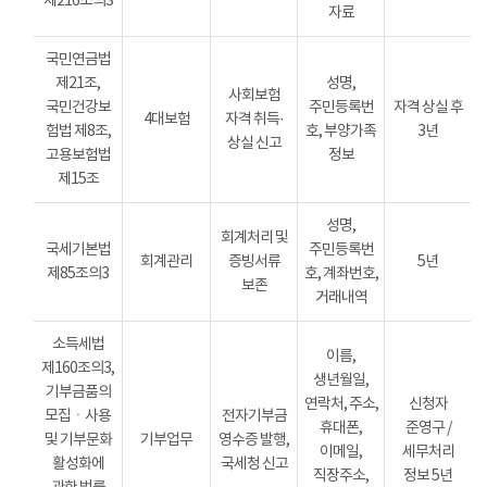
제216조의3
자료
국민연금법
제21조,
성명,
사회보험
국민건강보
주민등록번
자격 상실 후
4대보험
자격 취득·
험법 제8조,
호, 부양가족
3년
상실 신고
고용보험법
정보
제15조
성명,
회계처리 및
국세기본법
주민등록번
회계관리
증빙서류
5년
제85조의3
호, 계좌번호,
보존
거래내역
소득세법
이름,
제160조의3,
생년월일,
기부금품의
연락처, 주소,
신청자
모집ㆍ사용
전자기부금
휴대폰,
준영구 /
및 기부문화
기부업무
영수증 발행,
이메일,
세무처리
활성화에
국세청 신고
직장주소,
정보 5년