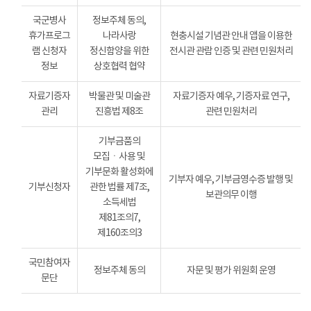
국군병사
정보주체 동의,
휴가프로그
나라사랑
현충시설 기념관 안내 앱을 이용한
램 신청자
정신함양을 위한
전시관 관람 인증 및 관련 민원처리
정보
상호협력 협약
자료기증자
박물관 및 미술관
자료기증자 예우, 기증자료 연구,
관리
진흥법 제8조
관련 민원처리
기부금품의
모집ㆍ사용 및
기부문화 활성화에
기부자 예우, 기부금영수증 발행 및
기부신청자
관한 법률 제7조,
보관의무 이행
소득세법
제81조의7,
제160조의3
국민참여자
정보주체 동의
자문 및 평가 위원회 운영
문단