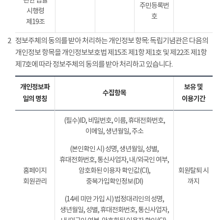
관한 법률
주민등록번
시행령
호
제19조
2
정보주체의 동의를 받아 처리하는 개인정보 항목: 독립기념관은 다음의
개인정보 항목을 개인정보보호법 제15조 제1항 제1호 및 제22조 제1항
제7호에 따라 정보주체의 동의를 받아 처리하고 있습니다.
개인정보파
보유 및
수집항목
일의 명칭
이용기간
(필수)ID, 비밀번호, 이름, 휴대전화번호,
이메일, 생년월일, 주소
(본인확인 시) 성명, 생년월일, 성별,
휴대전화번호, 통신사업자, 내/외국인 여부,
홈페이지
암호화된 이용자 확인값(CI),
회원탈퇴 시
회원관리
중복가입확인정보(DI)
까지
(14세 미만 가입 시) 법정대리인의 성명,
생년월일, 성별, 휴대전화번호, 통신사업자,