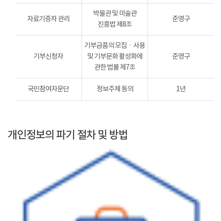
박물관 및 미술관
자료기증자 관리
준영구
진흥법 제8조
기부금품의 모집ㆍ사용
기부신청자
및 기부문화 활성화에
준영구
관한 법률 제7조
국민참여자문단
정보주체 동의
1년
개인정보의 파기 절차 및 방법