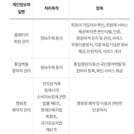
개인정보파
처리목적
항목
일명
회원의 가입의사 확인, 회원제 서비스
제공에 따른 본인식별, 인증,
홈페이지
정보주체 동의
회원자격 유지 및 관리, 서비스
회원 관리
부정이용방지, 각종 독립기념관 정보
제공, 민원처리, 서비스 개선
통일벽돌
통일염원의 동산 국민참여벽돌 및
정보주체 동의
참여자 관리
참여자 등록, 확인 서비스 제공
전자상거래
등에서의
소비자보호에 관한
캠핑장
법률 제6조,
캠핑장 예약 및 이용과 관련한
예약자 관리
장애인복지법
민원처리
제30조,
국가유공자법
제67조