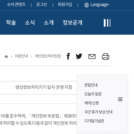
수어 콘텐츠
로그인
회원가입
Language
학술
소식
소개
정보공개
이용안내
개인정보처리방침
관람안내
영상정보처리기기 설치·운영 지침
오늘의 일정
예약/신청
국군 휴가 보상 안내
바를 준수하여, 「개인정보 보호법」 제30조에 따라
디지털기념관
게 처리할 수 있도록 다음과 같이 개인정보 처리방침을