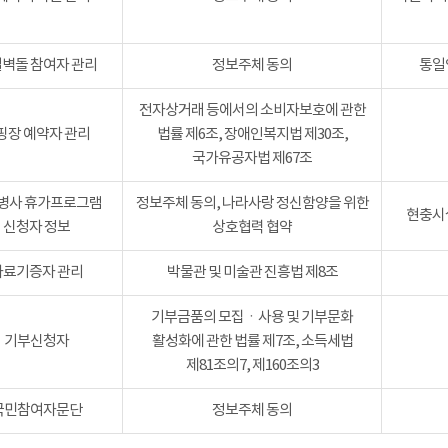
벽돌 참여자 관리
정보주체 동의
통일
전자상거래 등에서의 소비자보호에 관한
핑장 예약자 관리
법률 제6조, 장애인복지법 제30조,
국가유공자법 제67조
병사 휴가프로그램
정보주체 동의, 나라사랑 정신함양을 위한
현충시설
신청자 정보
상호협력 협약
자료기증자 관리
박물관 및 미술관 진흥법 제8조
기부금품의 모집ㆍ사용 및 기부문화
기부신청자
활성화에 관한 법률 제7조, 소득세법
제81조의7, 제160조의3
국민참여자문단
정보주체 동의