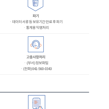
파기
ㆍ데이터 서류 등 보유기간 만료 후 파기
ㆍ통계용 익명처리
고충사항처리
ㆍ(부서) 정보화팀
ㆍ(전화) 041-560-0343