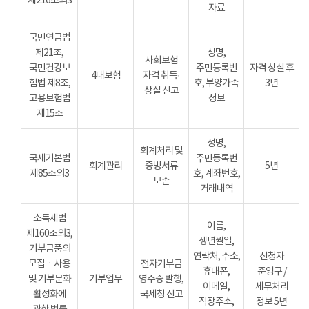
제216조의3
자료
국민연금법
제21조,
성명,
사회보험
국민건강보
주민등록번
자격 상실 후
4대보험
자격 취득·
험법 제8조,
호, 부양가족
3년
상실 신고
고용보험법
정보
제15조
성명,
회계처리 및
국세기본법
주민등록번
회계관리
증빙서류
5년
제85조의3
호, 계좌번호,
보존
거래내역
소득세법
이름,
제160조의3,
생년월일,
기부금품의
연락처, 주소,
신청자
모집ㆍ사용
전자기부금
휴대폰,
준영구 /
및 기부문화
기부업무
영수증 발행,
이메일,
세무처리
활성화에
국세청 신고
직장주소,
정보 5년