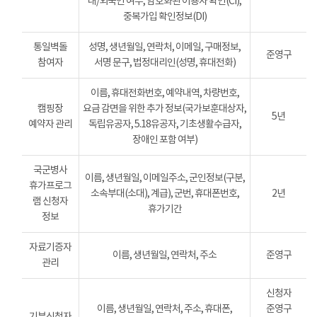
내/외국인 여부, 암호화된 이용자 확인(CI),
중복가입 확인정보(DI)
통일벽돌
성명, 생년월일, 연락처, 이메일, 구매정보,
준영구
참여자
서명 문구, 법정대리인(성명, 휴대전화)
이름, 휴대전화번호, 예약내역, 차량번호,
캠핑장
요금 감면을 위한 추가 정보(국가보훈대상자,
5년
예약자 관리
독립유공자, 5.18유공자, 기초생활수급자,
장애인 포함 여부)
국군병사
이름, 생년월일, 이메일주소, 군인정보(구분,
휴가프로그
소속부대(소대), 계급), 군번, 휴대폰번호,
2년
램 신청자
휴가기간
정보
자료기증자
이름, 생년월일, 연락처, 주소
준영구
관리
신청자
이름, 생년월일, 연락처, 주소, 휴대폰,
준영구
기부신청자