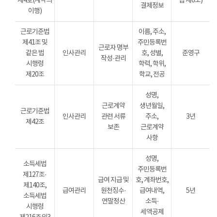
제4호(계약의
법 제6조)
결제정보
이행)
근로기준법
이름, 주소,
제41조 및
주민등록번
근로자 명부
같은 법
인사관리
호, 성별,
준영구
작성·관리
시행령
학력, 학위,
제20조
학교, 전공
성명,
근로계약
생년월일,
근로기준법
인사관리
관련 서류
주소,
3년
제42조
보존
근로계약
사항
성명,
소득세법
주민등록번
제127조·
급여 지급 및
호, 계좌번호,
제140조,
급여관리
원천징수·
급여내역,
5년
소득세법
연말정산
소득·
시행령
세액공제