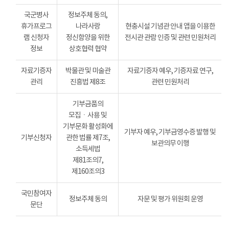
국군병사
정보주체 동의,
휴가프로그
나라사랑
현충시설 기념관 안내 앱을 이용한
램 신청자
정신함양을 위한
전시관 관람 인증 및 관련 민원처리
정보
상호협력 협약
자료기증자
박물관 및 미술관
자료기증자 예우, 기증자료 연구,
관리
진흥법 제8조
관련 민원처리
기부금품의
모집ㆍ사용 및
기부문화 활성화에
기부자 예우, 기부금영수증 발행 및
기부신청자
관한 법률 제7조,
보관의무 이행
소득세법
제81조의7,
제160조의3
국민참여자
정보주체 동의
자문 및 평가 위원회 운영
문단