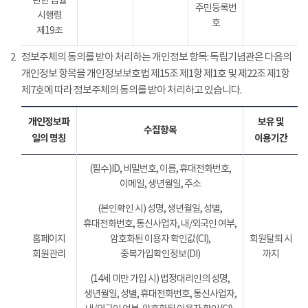
관한 법률
주민등록번
시행령
호
제19조
2
정보주체의 동의를 받아 처리하는 개인정보 항목: 독립기념관은 다음의
개인정보 항목을 개인정보보호법 제15조 제1항 제1호 및 제22조 제1항
제7호에 따라 정보주체의 동의를 받아 처리하고 있습니다.
개인정보파
보유 및
수집항목
일의 명칭
이용기간
(필수)ID, 비밀번호, 이름, 휴대전화번호,
이메일, 생년월일, 주소
(본인확인 시) 성명, 생년월일, 성별,
휴대전화번호, 통신사업자, 내/외국인 여부,
홈페이지
암호화된 이용자 확인값(CI),
회원탈퇴 시
회원관리
중복가입확인정보(DI)
까지
(14세 미만 가입 시) 법정대리인의 성명,
생년월일, 성별, 휴대전화번호, 통신사업자,