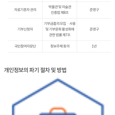
박물관 및 미술관
자료기증자 관리
준영구
진흥법 제8조
기부금품의 모집ㆍ사용
기부신청자
및 기부문화 활성화에
준영구
관한 법률 제7조
국민참여자문단
정보주체 동의
1년
개인정보의 파기 절차 및 방법