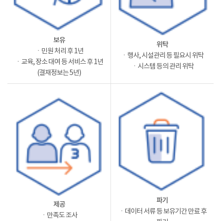
보유
위탁
ㆍ민원 처리 후 1년
ㆍ행사, 시설관리 등 필요시 위탁
ㆍ교육, 장소 대여 등 서비스 후 1년
ㆍ시스템 등의 관리 위탁
(결재정보는 5년)
파기
제공
ㆍ데이터 서류 등 보유기간 만료 후
ㆍ만족도 조사