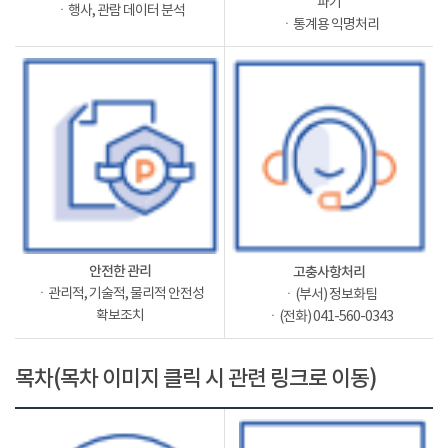
파기
ㆍ행사, 관람 데이터 분석
ㆍ통계용 익명처리
안전한 관리
고충사항처리
ㆍ관리적, 기술적, 물리적 안전성
ㆍ(부서) 정보화팀
확보조치
ㆍ(전화) 041-560-0343
목차(목차 이미지 클릭 시 관련 링크로 이동)