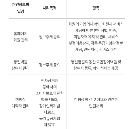
개인정보파
처리목적
항목
일명
회원의 가입의사 확인, 회원제 서비스
제공에 따른 본인식별, 인증,
홈페이지
정보주체 동의
회원자격 유지 및 관리, 서비스
회원 관리
부정이용방지, 각종 독립기념관 정보
제공, 민원처리, 서비스 개선
통일벽돌
통일염원의 동산 국민참여벽돌 및
정보주체 동의
참여자 관리
참여자 등록, 확인 서비스 제공
전자상거래
등에서의
소비자보호에 관한
캠핑장
법률 제6조,
캠핑장 예약 및 이용과 관련한
예약자 관리
장애인복지법
민원처리
제30조,
국가유공자법
제67조