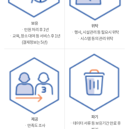
보유
위탁
ㆍ민원 처리 후 1년
ㆍ행사, 시설관리 등 필요시 위탁
ㆍ교육, 장소 대여 등 서비스 후 1년
ㆍ시스템 등의 관리 위탁
(결재정보는 5년)
파기
제공
ㆍ데이터 서류 등 보유기간 만료 후
ㆍ만족도 조사