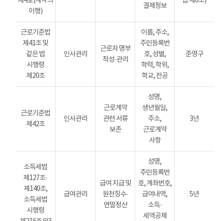
제4호(계약의
법 제6조)
결제정보
이행)
근로기준법
이름, 주소,
제41조 및
주민등록번
근로자 명부
같은 법
인사관리
호, 성별,
준영구
작성·관리
시행령
학력, 학위,
제20조
학교, 전공
성명,
근로계약
생년월일,
근로기준법
인사관리
관련 서류
주소,
3년
제42조
보존
근로계약
사항
성명,
소득세법
주민등록번
제127조·
급여 지급 및
호, 계좌번호,
제140조,
급여관리
원천징수·
급여내역,
5년
소득세법
연말정산
소득·
시행령
세액공제