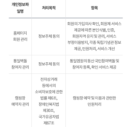
개인정보파
처리목적
항목
일명
회원의 가입의사 확인, 회원제 서비스
제공에 따른 본인식별, 인증,
홈페이지
정보주체 동의
회원자격 유지 및 관리, 서비스
회원 관리
부정이용방지, 각종 독립기념관 정보
제공, 민원처리, 서비스 개선
통일벽돌
통일염원의 동산 국민참여벽돌 및
정보주체 동의
참여자 관리
참여자 등록, 확인 서비스 제공
전자상거래
등에서의
소비자보호에 관한
캠핑장
법률 제6조,
캠핑장 예약 및 이용과 관련한
예약자 관리
장애인복지법
민원처리
제30조,
국가유공자법
제67조