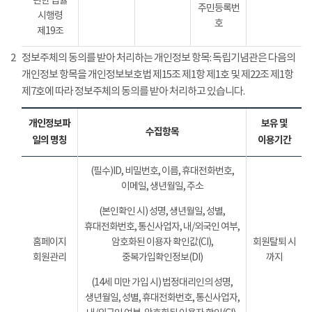
관한 법률
주민등록번
시행령
호
제19조
2
정보주체의 동의를 받아 처리하는 개인정보 항목: 독립기념관은 다음의
개인정보 항목을 개인정보보호법 제15조 제1항 제1호 및 제22조 제1항
제7호에 따라 정보주체의 동의를 받아 처리하고 있습니다.
개인정보파
보유 및
수집항목
일의 명칭
이용기간
(필수)ID, 비밀번호, 이름, 휴대전화번호,
이메일, 생년월일, 주소
(본인확인 시) 성명, 생년월일, 성별,
휴대전화번호, 통신사업자, 내/외국인 여부,
홈페이지
암호화된 이용자 확인값(CI),
회원탈퇴 시
회원관리
중복가입확인정보(DI)
까지
(14세 미만 가입 시) 법정대리인의 성명,
생년월일, 성별, 휴대전화번호, 통신사업자,