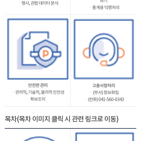
파기
ㆍ행사, 관람 데이터 분석
ㆍ통계용 익명처리
안전한 관리
고충사항처리
ㆍ관리적, 기술적, 물리적 안전성
ㆍ(부서) 정보화팀
확보조치
ㆍ(전화) 041-560-0343
목차(목차 이미지 클릭 시 관련 링크로 이동)