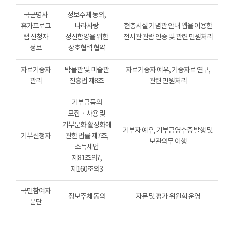
국군병사
정보주체 동의,
휴가프로그
나라사랑
현충시설 기념관 안내 앱을 이용한
램 신청자
정신함양을 위한
전시관 관람 인증 및 관련 민원처리
정보
상호협력 협약
자료기증자
박물관 및 미술관
자료기증자 예우, 기증자료 연구,
관리
진흥법 제8조
관련 민원처리
기부금품의
모집ㆍ사용 및
기부문화 활성화에
기부자 예우, 기부금영수증 발행 및
기부신청자
관한 법률 제7조,
보관의무 이행
소득세법
제81조의7,
제160조의3
국민참여자
정보주체 동의
자문 및 평가 위원회 운영
문단