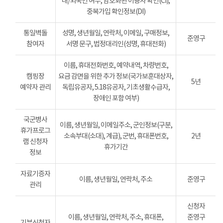
내/외국인 여부, 암호화된 이용자 확인(CI),
중복가입 확인정보(DI)
통일벽돌
성명, 생년월일, 연락처, 이메일, 구매정보,
준영구
참여자
서명 문구, 법정대리인(성명, 휴대전화)
이름, 휴대전화번호, 예약내역, 차량번호,
캠핑장
요금 감면을 위한 추가 정보(국가보훈대상자,
5년
예약자 관리
독립유공자, 5.18유공자, 기초생활수급자,
장애인 포함 여부)
국군병사
이름, 생년월일, 이메일주소, 군인정보(구분,
휴가프로그
소속부대(소대), 계급), 군번, 휴대폰번호,
2년
램 신청자
휴가기간
정보
자료기증자
이름, 생년월일, 연락처, 주소
준영구
관리
신청자
이름, 생년월일, 연락처, 주소, 휴대폰,
준영구
기부신청자