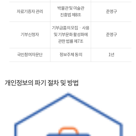
박물관 및 미술관
자료기증자 관리
준영구
진흥법 제8조
기부금품의 모집ㆍ사용
기부신청자
및 기부문화 활성화에
준영구
관한 법률 제7조
국민참여자문단
정보주체 동의
1년
개인정보의 파기 절차 및 방법