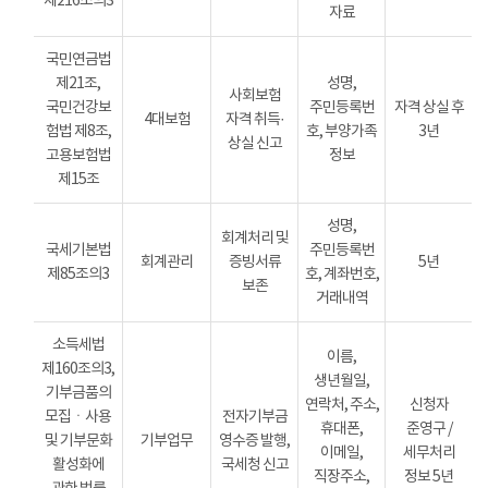
제216조의3
자료
국민연금법
제21조,
성명,
사회보험
국민건강보
주민등록번
자격 상실 후
4대보험
자격 취득·
험법 제8조,
호, 부양가족
3년
상실 신고
고용보험법
정보
제15조
성명,
회계처리 및
국세기본법
주민등록번
회계관리
증빙서류
5년
제85조의3
호, 계좌번호,
보존
거래내역
소득세법
이름,
제160조의3,
생년월일,
기부금품의
연락처, 주소,
신청자
모집ㆍ사용
전자기부금
휴대폰,
준영구 /
및 기부문화
기부업무
영수증 발행,
이메일,
세무처리
활성화에
국세청 신고
직장주소,
정보 5년