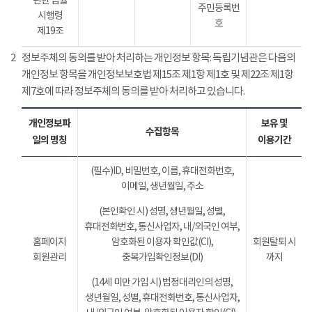
관한 법률
주민등록번
시행령
호
제19조
2
정보주체의 동의를 받아 처리하는 개인정보 항목: 독립기념관은 다음의
개인정보 항목을 개인정보보호법 제15조 제1항 제1호 및 제22조 제1항
제7호에 따라 정보주체의 동의를 받아 처리하고 있습니다.
개인정보파
보유 및
수집항목
일의 명칭
이용기간
(필수)ID, 비밀번호, 이름, 휴대전화번호,
이메일, 생년월일, 주소
(본인확인 시) 성명, 생년월일, 성별,
휴대전화번호, 통신사업자, 내/외국인 여부,
홈페이지
암호화된 이용자 확인값(CI),
회원탈퇴 시
회원관리
중복가입확인정보(DI)
까지
(14세 미만 가입 시) 법정대리인의 성명,
생년월일, 성별, 휴대전화번호, 통신사업자,