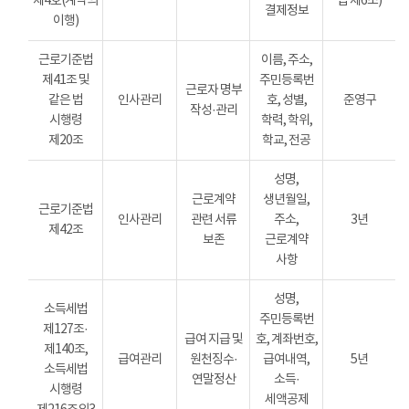
제4호(계약의
법 제6조)
결제정보
이행)
근로기준법
이름, 주소,
제41조 및
주민등록번
근로자 명부
같은 법
인사관리
호, 성별,
준영구
작성·관리
시행령
학력, 학위,
제20조
학교, 전공
성명,
근로계약
생년월일,
근로기준법
인사관리
관련 서류
주소,
3년
제42조
보존
근로계약
사항
성명,
소득세법
주민등록번
제127조·
급여 지급 및
호, 계좌번호,
제140조,
급여관리
원천징수·
급여내역,
5년
소득세법
연말정산
소득·
시행령
세액공제