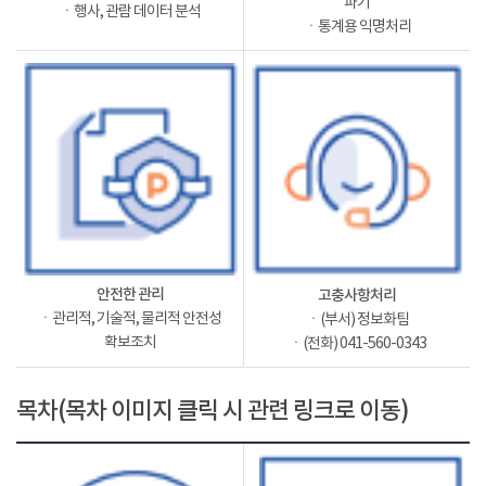
파기
ㆍ행사, 관람 데이터 분석
ㆍ통계용 익명처리
안전한 관리
고충사항처리
ㆍ관리적, 기술적, 물리적 안전성
ㆍ(부서) 정보화팀
확보조치
ㆍ(전화) 041-560-0343
목차(목차 이미지 클릭 시 관련 링크로 이동)