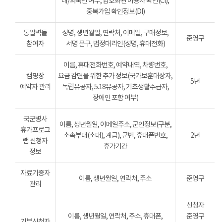
내/외국인 여부, 암호화된 이용자 확인(CI),
중복가입 확인정보(DI)
통일벽돌
성명, 생년월일, 연락처, 이메일, 구매정보,
준영구
참여자
서명 문구, 법정대리인(성명, 휴대전화)
이름, 휴대전화번호, 예약내역, 차량번호,
캠핑장
요금 감면을 위한 추가 정보(국가보훈대상자,
5년
예약자 관리
독립유공자, 5.18유공자, 기초생활수급자,
장애인 포함 여부)
국군병사
이름, 생년월일, 이메일주소, 군인정보(구분,
휴가프로그
소속부대(소대), 계급), 군번, 휴대폰번호,
2년
램 신청자
휴가기간
정보
자료기증자
이름, 생년월일, 연락처, 주소
준영구
관리
신청자
이름, 생년월일, 연락처, 주소, 휴대폰,
준영구
기부신청자