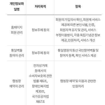
개인정보파
처리목적
항목
일명
회원의 가입의사 확인, 회원제 서비스
제공에 따른 본인식별, 인증,
홈페이지
정보주체 동의
회원자격 유지 및 관리, 서비스
회원 관리
부정이용방지, 각종 독립기념관 정보
제공, 민원처리, 서비스 개선
통일벽돌
통일염원의 동산 국민참여벽돌 및
정보주체 동의
참여자 관리
참여자 등록, 확인 서비스 제공
전자상거래
등에서의
소비자보호에 관한
캠핑장
법률 제6조,
캠핑장 예약 및 이용과 관련한
예약자 관리
장애인복지법
민원처리
제30조,
국가유공자법
제67조