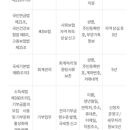
제216조의3
자료
국민연금법
제21조,
성명,
사회보험
국민건강보
주민등록번
자격 상실 후
4대보험
자격 취득·
험법 제8조,
호, 부양가족
3년
상실 신고
고용보험법
정보
제15조
성명,
회계처리 및
국세기본법
주민등록번
회계관리
증빙서류
5년
제85조의3
호, 계좌번호,
보존
거래내역
소득세법
이름,
제160조의3,
생년월일,
기부금품의
연락처, 주소,
신청자
모집ㆍ사용
전자기부금
휴대폰,
준영구 /
및 기부문화
기부업무
영수증 발행,
이메일,
세무처리
활성화에
국세청 신고
직장주소,
정보 5년