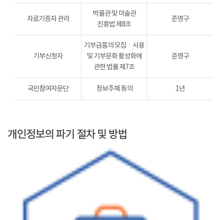
박물관 및 미술관
자료기증자 관리
준영구
진흥법 제8조
기부금품의 모집ㆍ사용
기부신청자
및 기부문화 활성화에
준영구
관한 법률 제7조
국민참여자문단
정보주체 동의
1년
개인정보의 파기 절차 및 방법