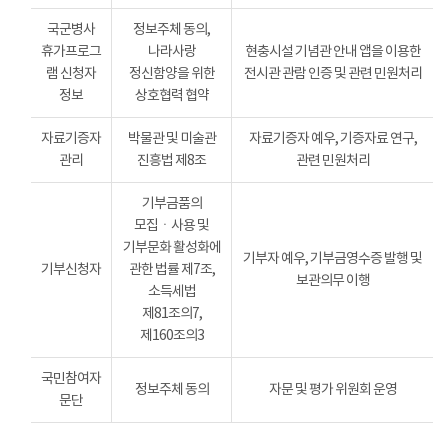
국군병사
정보주체 동의,
휴가프로그
나라사랑
현충시설 기념관 안내 앱을 이용한
램 신청자
정신함양을 위한
전시관 관람 인증 및 관련 민원처리
정보
상호협력 협약
자료기증자
박물관 및 미술관
자료기증자 예우, 기증자료 연구,
관리
진흥법 제8조
관련 민원처리
기부금품의
모집ㆍ사용 및
기부문화 활성화에
기부자 예우, 기부금영수증 발행 및
기부신청자
관한 법률 제7조,
보관의무 이행
소득세법
제81조의7,
제160조의3
국민참여자
정보주체 동의
자문 및 평가 위원회 운영
문단