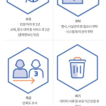
보유
위탁
ㆍ민원 처리 후 1년
ㆍ행사, 시설관리 등 필요시 위탁
ㆍ교육, 장소 대여 등 서비스 후 1년
ㆍ시스템 등의 관리 위탁
(결재정보는 5년)
파기
제공
ㆍ데이터 서류 등 보유기간 만료 후
ㆍ만족도 조사