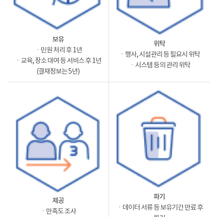
보유
위탁
ㆍ민원 처리 후 1년
ㆍ행사, 시설관리 등 필요시 위탁
ㆍ교육, 장소 대여 등 서비스 후 1년
ㆍ시스템 등의 관리 위탁
(결재정보는 5년)
파기
제공
ㆍ데이터 서류 등 보유기간 만료 후
ㆍ만족도 조사