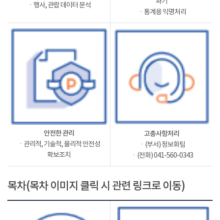
파기
ㆍ행사, 관람 데이터 분석
ㆍ통계용 익명처리
안전한 관리
고충사항처리
ㆍ관리적, 기술적, 물리적 안전성
ㆍ(부서) 정보화팀
확보조치
ㆍ(전화) 041-560-0343
목차(목차 이미지 클릭 시 관련 링크로 이동)