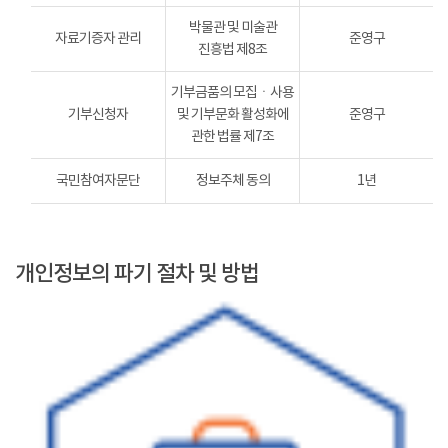
박물관 및 미술관
자료기증자 관리
준영구
진흥법 제8조
기부금품의 모집ㆍ사용
기부신청자
및 기부문화 활성화에
준영구
관한 법률 제7조
국민참여자문단
정보주체 동의
1년
개인정보의 파기 절차 및 방법