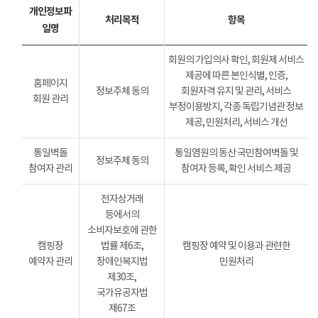
개인정보파
처리목적
항목
일명
회원의 가입의사 확인, 회원제 서비스
제공에 따른 본인식별, 인증,
홈페이지
정보주체 동의
회원자격 유지 및 관리, 서비스
회원 관리
부정이용방지, 각종 독립기념관 정보
제공, 민원처리, 서비스 개선
통일벽돌
통일염원의 동산 국민참여벽돌 및
정보주체 동의
참여자 관리
참여자 등록, 확인 서비스 제공
전자상거래
등에서의
소비자보호에 관한
캠핑장
법률 제6조,
캠핑장 예약 및 이용과 관련한
예약자 관리
장애인복지법
민원처리
제30조,
국가유공자법
제67조