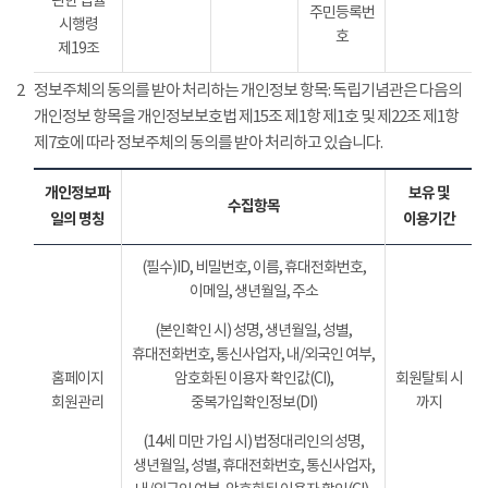
관한 법률
주민등록번
시행령
호
제19조
2
정보주체의 동의를 받아 처리하는 개인정보 항목: 독립기념관은 다음의
개인정보 항목을 개인정보보호법 제15조 제1항 제1호 및 제22조 제1항
제7호에 따라 정보주체의 동의를 받아 처리하고 있습니다.
개인정보파
보유 및
수집항목
일의 명칭
이용기간
(필수)ID, 비밀번호, 이름, 휴대전화번호,
이메일, 생년월일, 주소
(본인확인 시) 성명, 생년월일, 성별,
휴대전화번호, 통신사업자, 내/외국인 여부,
홈페이지
암호화된 이용자 확인값(CI),
회원탈퇴 시
회원관리
중복가입확인정보(DI)
까지
(14세 미만 가입 시) 법정대리인의 성명,
생년월일, 성별, 휴대전화번호, 통신사업자,