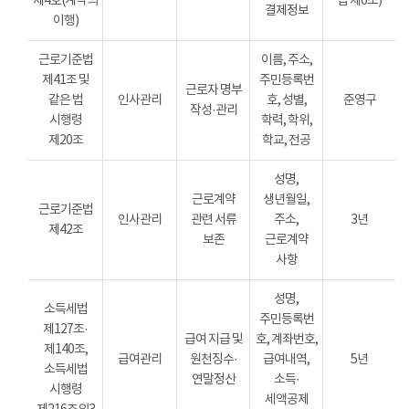
제4호(계약의
법 제6조)
결제정보
이행)
근로기준법
이름, 주소,
제41조 및
주민등록번
근로자 명부
같은 법
인사관리
호, 성별,
준영구
작성·관리
시행령
학력, 학위,
제20조
학교, 전공
성명,
근로계약
생년월일,
근로기준법
인사관리
관련 서류
주소,
3년
제42조
보존
근로계약
사항
성명,
소득세법
주민등록번
제127조·
급여 지급 및
호, 계좌번호,
제140조,
급여관리
원천징수·
급여내역,
5년
소득세법
연말정산
소득·
시행령
세액공제