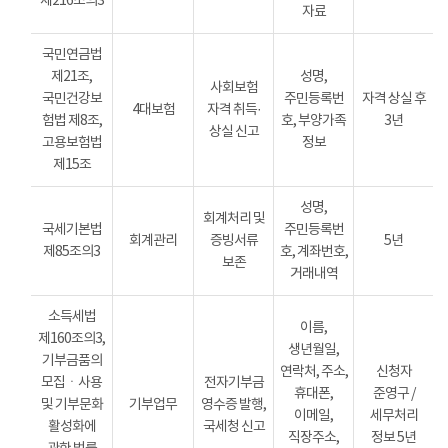
제216조의3
자료
국민연금법
제21조,
성명,
사회보험
국민건강보
주민등록번
자격 상실 후
4대보험
자격 취득·
험법 제8조,
호, 부양가족
3년
상실 신고
고용보험법
정보
제15조
성명,
회계처리 및
국세기본법
주민등록번
회계관리
증빙서류
5년
제85조의3
호, 계좌번호,
보존
거래내역
소득세법
이름,
제160조의3,
생년월일,
기부금품의
연락처, 주소,
신청자
모집ㆍ사용
전자기부금
휴대폰,
준영구 /
및 기부문화
기부업무
영수증 발행,
이메일,
세무처리
활성화에
국세청 신고
직장주소,
정보 5년