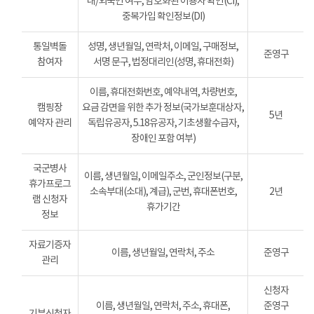
내/외국인 여부, 암호화된 이용자 확인(CI),
중복가입 확인정보(DI)
통일벽돌
성명, 생년월일, 연락처, 이메일, 구매정보,
준영구
참여자
서명 문구, 법정대리인(성명, 휴대전화)
이름, 휴대전화번호, 예약내역, 차량번호,
캠핑장
요금 감면을 위한 추가 정보(국가보훈대상자,
5년
예약자 관리
독립유공자, 5.18유공자, 기초생활수급자,
장애인 포함 여부)
국군병사
이름, 생년월일, 이메일주소, 군인정보(구분,
휴가프로그
소속부대(소대), 계급), 군번, 휴대폰번호,
2년
램 신청자
휴가기간
정보
자료기증자
이름, 생년월일, 연락처, 주소
준영구
관리
신청자
이름, 생년월일, 연락처, 주소, 휴대폰,
준영구
기부신청자