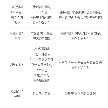
국군병사
정보주체 동의,
휴가프로그
나라사랑
현충시설 기념관 안내 앱을 이용한
램 신청자
정신함양을 위한
전시관 관람 인증 및 관련 민원처리
정보
상호협력 협약
자료기증자
박물관 및 미술관
자료기증자 예우, 기증자료 연구,
관리
진흥법 제8조
관련 민원처리
기부금품의
모집ㆍ사용 및
기부문화 활성화에
기부자 예우, 기부금영수증 발행 및
기부신청자
관한 법률 제7조,
보관의무 이행
소득세법
제81조의7,
제160조의3
국민참여자
정보주체 동의
자문 및 평가 위원회 운영
문단