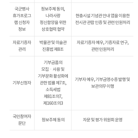
국군병사
정보주체 동의,
휴가프로그
나라사랑
현충시설 기념관 안내 앱을 이용한
램 신청자
정신함양을 위한
전시관 관람 인증 및 관련 민원처리
정보
상호협력 협약
자료기증자
박물관 및 미술관
자료기증자 예우, 기증자료 연구,
관리
진흥법 제8조
관련 민원처리
기부금품의
모집ㆍ사용 및
기부문화 활성화에
기부자 예우, 기부금영수증 발행 및
기부신청자
관한 법률 제7조,
보관의무 이행
소득세법
제81조의7,
제160조의3
국민참여자
정보주체 동의
자문 및 평가 위원회 운영
문단