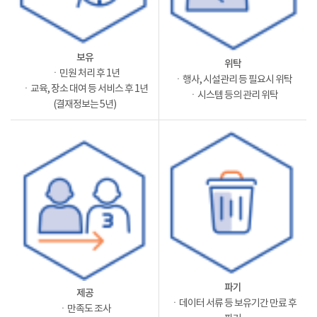
보유
위탁
ㆍ민원 처리 후 1년
ㆍ행사, 시설관리 등 필요시 위탁
ㆍ교육, 장소 대여 등 서비스 후 1년
ㆍ시스템 등의 관리 위탁
(결재정보는 5년)
파기
제공
ㆍ데이터 서류 등 보유기간 만료 후
ㆍ만족도 조사