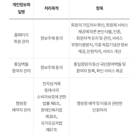
개인정보파
처리목적
항목
일명
회원의 가입의사 확인, 회원제 서비스
제공에 따른 본인식별, 인증,
홈페이지
정보주체 동의
회원자격 유지 및 관리, 서비스
회원 관리
부정이용방지, 각종 독립기념관 정보
제공, 민원처리, 서비스 개선
통일벽돌
통일염원의 동산 국민참여벽돌 및
정보주체 동의
참여자 관리
참여자 등록, 확인 서비스 제공
전자상거래
등에서의
소비자보호에 관한
캠핑장
법률 제6조,
캠핑장 예약 및 이용과 관련한
예약자 관리
장애인복지법
민원처리
제30조,
국가유공자법
제67조