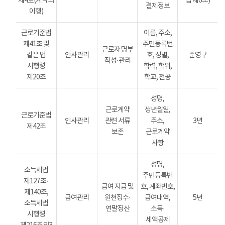
제4호(계약의
법 제6조)
결제정보
이행)
근로기준법
이름, 주소,
제41조 및
주민등록번
근로자 명부
같은 법
인사관리
호, 성별,
준영구
작성·관리
시행령
학력, 학위,
제20조
학교, 전공
성명,
근로계약
생년월일,
근로기준법
인사관리
관련 서류
주소,
3년
제42조
보존
근로계약
사항
성명,
소득세법
주민등록번
제127조·
급여 지급 및
호, 계좌번호,
제140조,
급여관리
원천징수·
급여내역,
5년
소득세법
연말정산
소득·
시행령
세액공제