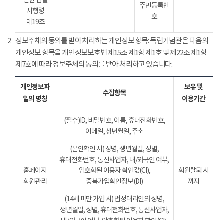
관한 법률
주민등록번
시행령
호
제19조
2
정보주체의 동의를 받아 처리하는 개인정보 항목: 독립기념관은 다음의
개인정보 항목을 개인정보보호법 제15조 제1항 제1호 및 제22조 제1항
제7호에 따라 정보주체의 동의를 받아 처리하고 있습니다.
개인정보파
보유 및
수집항목
일의 명칭
이용기간
(필수)ID, 비밀번호, 이름, 휴대전화번호,
이메일, 생년월일, 주소
(본인확인 시) 성명, 생년월일, 성별,
휴대전화번호, 통신사업자, 내/외국인 여부,
홈페이지
암호화된 이용자 확인값(CI),
회원탈퇴 시
회원관리
중복가입확인정보(DI)
까지
(14세 미만 가입 시) 법정대리인의 성명,
생년월일, 성별, 휴대전화번호, 통신사업자,