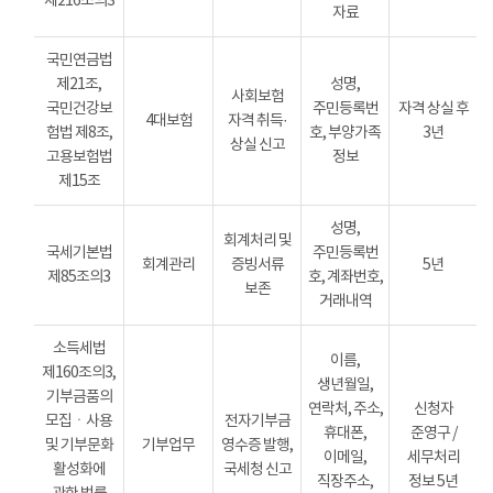
제216조의3
자료
국민연금법
제21조,
성명,
사회보험
국민건강보
주민등록번
자격 상실 후
4대보험
자격 취득·
험법 제8조,
호, 부양가족
3년
상실 신고
고용보험법
정보
제15조
성명,
회계처리 및
국세기본법
주민등록번
회계관리
증빙서류
5년
제85조의3
호, 계좌번호,
보존
거래내역
소득세법
이름,
제160조의3,
생년월일,
기부금품의
연락처, 주소,
신청자
모집ㆍ사용
전자기부금
휴대폰,
준영구 /
및 기부문화
기부업무
영수증 발행,
이메일,
세무처리
활성화에
국세청 신고
직장주소,
정보 5년