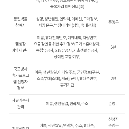
내/외국인 여부, 암호화된 이용자 확인(CI),
중복가입 확인정보(DI)
통일벽돌
성명, 생년월일, 연락처, 이메일, 구매정보,
준영구
참여자
서명 문구, 법정대리인(성명, 휴대전화)
이름, 휴대전화번호, 예약내역, 차량번호,
캠핑장
요금 감면을 위한 추가 정보(국가보훈대상자,
5년
예약자 관리
독립유공자, 5.18유공자, 기초생활수급자,
장애인 포함 여부)
국군병사
이름, 생년월일, 이메일주소, 군인정보(구분,
휴가프로그
소속부대(소대), 계급), 군번, 휴대폰번호,
2년
램 신청자
휴가기간
정보
자료기증자
이름, 생년월일, 연락처, 주소
준영구
관리
신청자
이름, 생년월일, 연락처, 주소, 휴대폰,
준영구
기부신청자