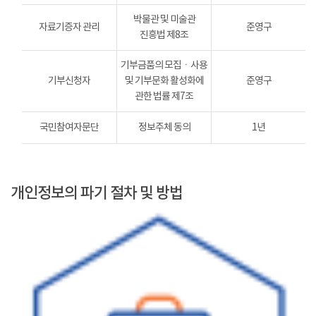
박물관 및 미술관
자료기증자 관리
준영구
진흥법 제8조
기부금품의 모집ㆍ사용
기부신청자
및 기부문화 활성화에
준영구
관한 법률 제7조
국민참여자문단
정보주체 동의
1년
개인정보의 파기 절차 및 방법