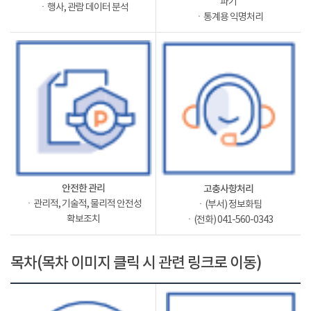
파기
ㆍ행사, 관람 데이터 분석
ㆍ통계용 익명처리
안전한 관리
고충사항처리
ㆍ관리적, 기술적, 물리적 안전성
ㆍ(부서) 정보화팀
확보조치
ㆍ(전화) 041-560-0343
목차(목차 이미지 클릭 시 관련 링크로 이동)