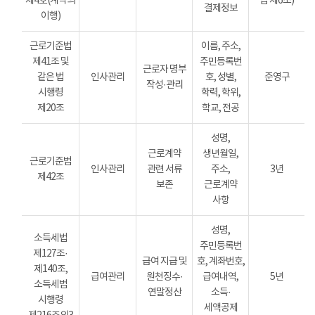
제4호(계약의
법 제6조)
결제정보
이행)
근로기준법
이름, 주소,
제41조 및
주민등록번
근로자 명부
같은 법
인사관리
호, 성별,
준영구
작성·관리
시행령
학력, 학위,
제20조
학교, 전공
성명,
근로계약
생년월일,
근로기준법
인사관리
관련 서류
주소,
3년
제42조
보존
근로계약
사항
성명,
소득세법
주민등록번
제127조·
급여 지급 및
호, 계좌번호,
제140조,
급여관리
원천징수·
급여내역,
5년
소득세법
연말정산
소득·
시행령
세액공제