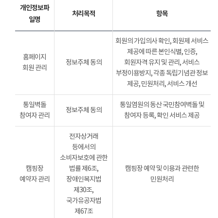
개인정보파
처리목적
항목
일명
회원의 가입의사 확인, 회원제 서비스
제공에 따른 본인식별, 인증,
홈페이지
정보주체 동의
회원자격 유지 및 관리, 서비스
회원 관리
부정이용방지, 각종 독립기념관 정보
제공, 민원처리, 서비스 개선
통일벽돌
통일염원의 동산 국민참여벽돌 및
정보주체 동의
참여자 관리
참여자 등록, 확인 서비스 제공
전자상거래
등에서의
소비자보호에 관한
캠핑장
법률 제6조,
캠핑장 예약 및 이용과 관련한
예약자 관리
장애인복지법
민원처리
제30조,
국가유공자법
제67조