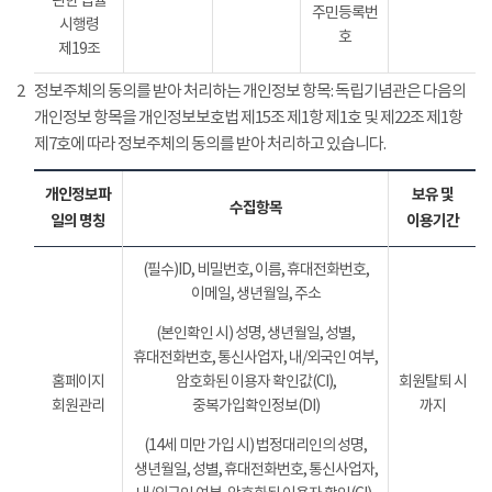
관한 법률
주민등록번
시행령
호
제19조
2
정보주체의 동의를 받아 처리하는 개인정보 항목: 독립기념관은 다음의
개인정보 항목을 개인정보보호법 제15조 제1항 제1호 및 제22조 제1항
제7호에 따라 정보주체의 동의를 받아 처리하고 있습니다.
개인정보파
보유 및
수집항목
일의 명칭
이용기간
(필수)ID, 비밀번호, 이름, 휴대전화번호,
이메일, 생년월일, 주소
(본인확인 시) 성명, 생년월일, 성별,
휴대전화번호, 통신사업자, 내/외국인 여부,
홈페이지
암호화된 이용자 확인값(CI),
회원탈퇴 시
회원관리
중복가입확인정보(DI)
까지
(14세 미만 가입 시) 법정대리인의 성명,
생년월일, 성별, 휴대전화번호, 통신사업자,