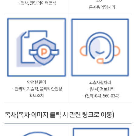
파기
ㆍ행사, 관람 데이터 분석
ㆍ통계용 익명처리
안전한 관리
고충사항처리
ㆍ관리적, 기술적, 물리적 안전성
ㆍ(부서) 정보화팀
확보조치
ㆍ(전화) 041-560-0343
목차(목차 이미지 클릭 시 관련 링크로 이동)