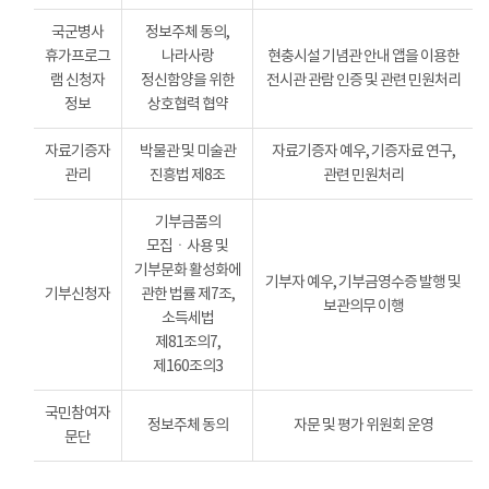
국군병사
정보주체 동의,
휴가프로그
나라사랑
현충시설 기념관 안내 앱을 이용한
램 신청자
정신함양을 위한
전시관 관람 인증 및 관련 민원처리
정보
상호협력 협약
자료기증자
박물관 및 미술관
자료기증자 예우, 기증자료 연구,
관리
진흥법 제8조
관련 민원처리
기부금품의
모집ㆍ사용 및
기부문화 활성화에
기부자 예우, 기부금영수증 발행 및
기부신청자
관한 법률 제7조,
보관의무 이행
소득세법
제81조의7,
제160조의3
국민참여자
정보주체 동의
자문 및 평가 위원회 운영
문단