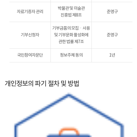
박물관 및 미술관
자료기증자 관리
준영구
진흥법 제8조
기부금품의 모집ㆍ사용
기부신청자
및 기부문화 활성화에
준영구
관한 법률 제7조
국민참여자문단
정보주체 동의
1년
개인정보의 파기 절차 및 방법