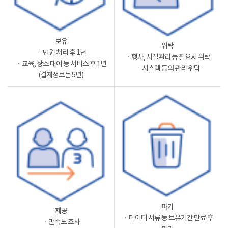
보유
위탁
ㆍ민원 처리 후 1년
ㆍ행사, 시설관리 등 필요시 위탁
ㆍ교육, 장소 대여 등 서비스 후 1년
ㆍ시스템 등의 관리 위탁
(결재정보는 5년)
파기
제공
ㆍ데이터 서류 등 보유기간 만료 후
ㆍ만족도 조사