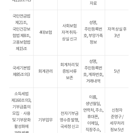
제216조의3
자료
국민연금법
제21조,
성명,
사회보험
국민건강보
주민등록번
자격 상실 후
4대보험
자격 취득·
험법 제8조,
호, 부양가족
3년
상실 신고
고용보험법
정보
제15조
성명,
회계처리 및
국세기본법
주민등록번
회계관리
증빙서류
5년
제85조의3
호, 계좌번호,
보존
거래내역
소득세법
이름,
제160조의3,
생년월일,
기부금품의
연락처, 주소,
신청자
모집ㆍ사용
전자기부금
휴대폰,
준영구 /
및 기부문화
기부업무
영수증 발행,
이메일,
세무처리
활성화에
국세청 신고
직장주소,
정보 5년