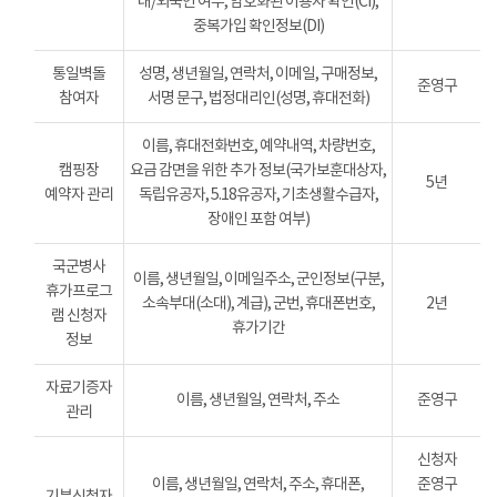
내/외국인 여부, 암호화된 이용자 확인(CI),
중복가입 확인정보(DI)
통일벽돌
성명, 생년월일, 연락처, 이메일, 구매정보,
준영구
참여자
서명 문구, 법정대리인(성명, 휴대전화)
이름, 휴대전화번호, 예약내역, 차량번호,
캠핑장
요금 감면을 위한 추가 정보(국가보훈대상자,
5년
예약자 관리
독립유공자, 5.18유공자, 기초생활수급자,
장애인 포함 여부)
국군병사
이름, 생년월일, 이메일주소, 군인정보(구분,
휴가프로그
소속부대(소대), 계급), 군번, 휴대폰번호,
2년
램 신청자
휴가기간
정보
자료기증자
이름, 생년월일, 연락처, 주소
준영구
관리
신청자
이름, 생년월일, 연락처, 주소, 휴대폰,
준영구
기부신청자