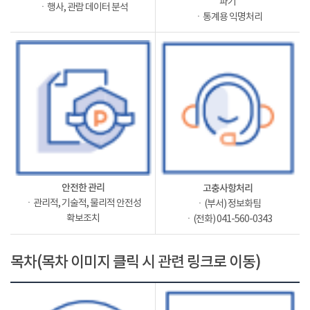
파기
ㆍ행사, 관람 데이터 분석
ㆍ통계용 익명처리
안전한 관리
고충사항처리
ㆍ관리적, 기술적, 물리적 안전성
ㆍ(부서) 정보화팀
확보조치
ㆍ(전화) 041-560-0343
목차(목차 이미지 클릭 시 관련 링크로 이동)