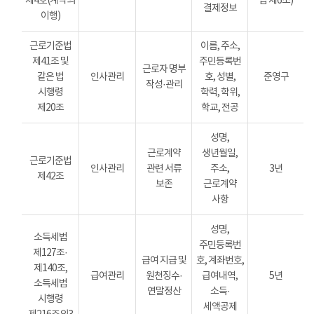
제4호(계약의
법 제6조)
결제정보
이행)
근로기준법
이름, 주소,
제41조 및
주민등록번
근로자 명부
같은 법
인사관리
호, 성별,
준영구
작성·관리
시행령
학력, 학위,
제20조
학교, 전공
성명,
근로계약
생년월일,
근로기준법
인사관리
관련 서류
주소,
3년
제42조
보존
근로계약
사항
성명,
소득세법
주민등록번
제127조·
급여 지급 및
호, 계좌번호,
제140조,
급여관리
원천징수·
급여내역,
5년
소득세법
연말정산
소득·
시행령
세액공제