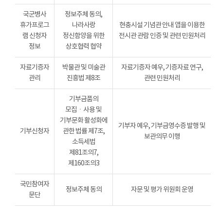
국군병사
정보주체 동의,
휴가프로그
나라사랑
현충시설 기념관 안내 앱을 이용한
램 신청자
정신함양을 위한
전시관 관람 인증 및 관련 민원처리
정보
상호협력 협약
자료기증자
박물관 및 미술관
자료기증자 예우, 기증자료 연구,
관리
진흥법 제8조
관련 민원처리
기부금품의
모집ㆍ사용 및
기부문화 활성화에
기부자 예우, 기부금영수증 발행 및
기부신청자
관한 법률 제7조,
보관의무 이행
소득세법
제81조의7,
제160조의3
국민참여자
정보주체 동의
자문 및 평가 위원회 운영
문단