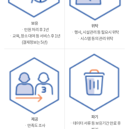
보유
위탁
ㆍ민원 처리 후 1년
ㆍ행사, 시설관리 등 필요시 위탁
ㆍ교육, 장소 대여 등 서비스 후 1년
ㆍ시스템 등의 관리 위탁
(결재정보는 5년)
파기
제공
ㆍ데이터 서류 등 보유기간 만료 후
ㆍ만족도 조사