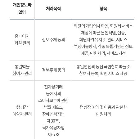
개인정보파
처리목적
항목
일명
회원의 가입의사 확인, 회원제 서비스
제공에 따른 본인식별, 인증,
홈페이지
정보주체 동의
회원자격 유지 및 관리, 서비스
회원 관리
부정이용방지, 각종 독립기념관 정보
제공, 민원처리, 서비스 개선
통일벽돌
통일염원의 동산 국민참여벽돌 및
정보주체 동의
참여자 관리
참여자 등록, 확인 서비스 제공
전자상거래
등에서의
소비자보호에 관한
캠핑장
법률 제6조,
캠핑장 예약 및 이용과 관련한
예약자 관리
장애인복지법
민원처리
제30조,
국가유공자법
제67조