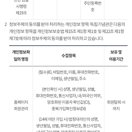
관한 법률
주민등록번
시행령
호
제19조
2
정보주체의 동의를 받아 처리하는 개인정보 항목: 독립기념관은 다음의
개인정보 항목을 개인정보보호법 제15조 제1항 제1호 및 제22조 제1항
제7호에 따라 정보주체의 동의를 받아 처리하고 있습니다.
개인정보파
보유 및
수집항목
일의 명칭
이용기간
(필수)ID, 비밀번호, 이름, 휴대전화번호,
이메일, 생년월일, 주소
(본인확인 시) 성명, 생년월일, 성별,
휴대전화번호, 통신사업자, 내/외국인 여부,
홈페이지
암호화된 이용자 확인값(CI),
회원탈퇴 시
회원관리
중복가입확인정보(DI)
까지
(14세 미만 가입 시) 법정대리인의 성명,
생년월일, 성별, 휴대전화번호, 통신사업자,