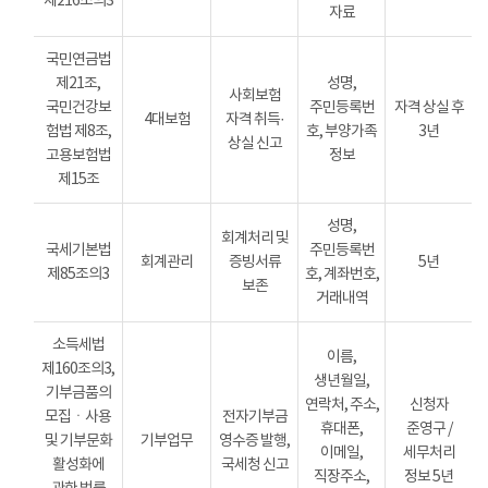
제216조의3
자료
국민연금법
제21조,
성명,
사회보험
국민건강보
주민등록번
자격 상실 후
4대보험
자격 취득·
험법 제8조,
호, 부양가족
3년
상실 신고
고용보험법
정보
제15조
성명,
회계처리 및
국세기본법
주민등록번
회계관리
증빙서류
5년
제85조의3
호, 계좌번호,
보존
거래내역
소득세법
이름,
제160조의3,
생년월일,
기부금품의
연락처, 주소,
신청자
모집ㆍ사용
전자기부금
휴대폰,
준영구 /
및 기부문화
기부업무
영수증 발행,
이메일,
세무처리
활성화에
국세청 신고
직장주소,
정보 5년