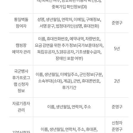
내/외국인 여부, 암호화된 이용자 확인(CI),
중복가입 확인정보(DI)
통일벽돌
성명, 생년월일, 연락처, 이메일, 구매정보,
준영구
참여자
서명 문구, 법정대리인(성명, 휴대전화)
이름, 휴대전화번호, 예약내역, 차량번호,
캠핑장
요금 감면을 위한 추가 정보(국가보훈대상자,
5년
예약자 관리
독립유공자, 5.18유공자, 기초생활수급자,
장애인 포함 여부)
국군병사
이름, 생년월일, 이메일주소, 군인정보(구분,
휴가프로그
소속부대(소대), 계급), 군번, 휴대폰번호,
2년
램 신청자
휴가기간
정보
자료기증자
이름, 생년월일, 연락처, 주소
준영구
관리
신청자
이름, 생년월일, 연락처, 주소, 휴대폰,
준영구
기부신청자