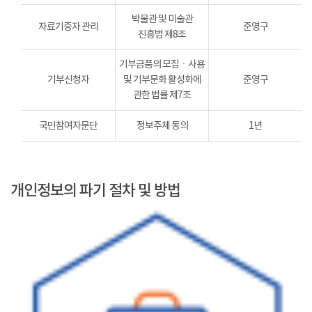
박물관 및 미술관
자료기증자 관리
준영구
진흥법 제8조
기부금품의 모집ㆍ사용
기부신청자
및 기부문화 활성화에
준영구
관한 법률 제7조
국민참여자문단
정보주체 동의
1년
개인정보의 파기 절차 및 방법