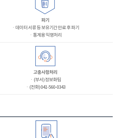
파기
ㆍ데이터 서류 등 보유기간 만료 후 파기
ㆍ통계용 익명처리
고충사항처리
ㆍ(부서) 정보화팀
ㆍ(전화) 041-560-0343