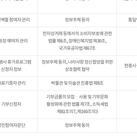
벽돌 참여자 관리
정보주체 동의
통일
전자상거래 등에서의 소비자보호에 관한
핑장 예약자 관리
법률 제6조, 장애인복지법 제30조,
국가유공자법 제67조
병사 휴가프로그램
정보주체 동의, 나라사랑 정신함양을 위한
현충시설
신청자 정보
상호협력 협약
자료기증자 관리
박물관 및 미술관 진흥법 제8조
기부금품의 모집ㆍ사용 및 기부문화
기부신청자
활성화에 관한 법률 제7조, 소득세법
제81조의7, 제160조의3
국민참여자문단
정보주체 동의