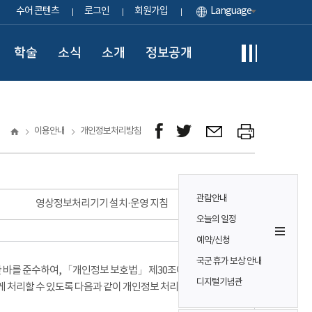
수어 콘텐츠
로그인
회원가입
Language
학술
소식
소개
정보공개
이용안내
개인정보처리방침
관람안내
영상정보처리기기 설치·운영 지침
오늘의 일정
예약/신청
국군 휴가 보상 안내
바를 준수하여, 「개인정보 보호법」 제30조에 따라
디지털기념관
게 처리할 수 있도록 다음과 같이 개인정보 처리방침을