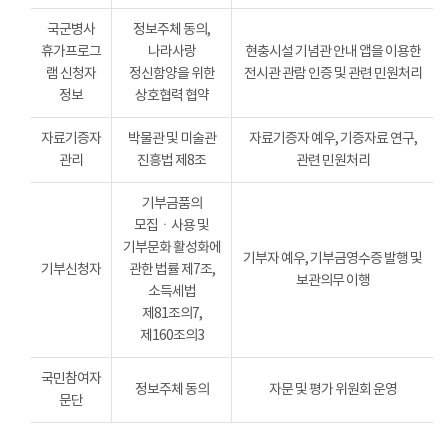
국군병사
정보주체 동의,
휴가프로그
나라사랑
현충시설 기념관 안내 앱을 이용한
램 신청자
정신함양을 위한
전시관 관람 인증 및 관련 민원처리
정보
상호협력 협약
자료기증자
박물관 및 미술관
자료기증자 예우, 기증자료 연구,
관리
진흥법 제8조
관련 민원처리
기부금품의
모집ㆍ사용 및
기부문화 활성화에
기부자 예우, 기부금영수증 발행 및
기부신청자
관한 법률 제7조,
보관의무 이행
소득세법
제81조의7,
제160조의3
국민참여자
정보주체 동의
자문 및 평가 위원회 운영
문단