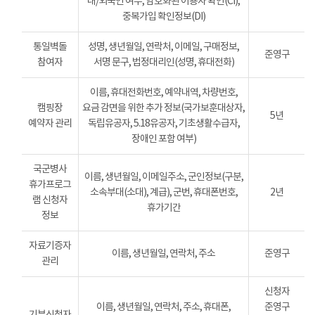
내/외국인 여부, 암호화된 이용자 확인(CI),
중복가입 확인정보(DI)
통일벽돌
성명, 생년월일, 연락처, 이메일, 구매정보,
준영구
참여자
서명 문구, 법정대리인(성명, 휴대전화)
이름, 휴대전화번호, 예약내역, 차량번호,
캠핑장
요금 감면을 위한 추가 정보(국가보훈대상자,
5년
예약자 관리
독립유공자, 5.18유공자, 기초생활수급자,
장애인 포함 여부)
국군병사
이름, 생년월일, 이메일주소, 군인정보(구분,
휴가프로그
소속부대(소대), 계급), 군번, 휴대폰번호,
2년
램 신청자
휴가기간
정보
자료기증자
이름, 생년월일, 연락처, 주소
준영구
관리
신청자
이름, 생년월일, 연락처, 주소, 휴대폰,
준영구
기부신청자