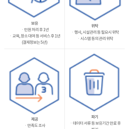
보유
위탁
ㆍ민원 처리 후 1년
ㆍ행사, 시설관리 등 필요시 위탁
ㆍ교육, 장소 대여 등 서비스 후 1년
ㆍ시스템 등의 관리 위탁
(결재정보는 5년)
파기
제공
ㆍ데이터 서류 등 보유기간 만료 후
ㆍ만족도 조사