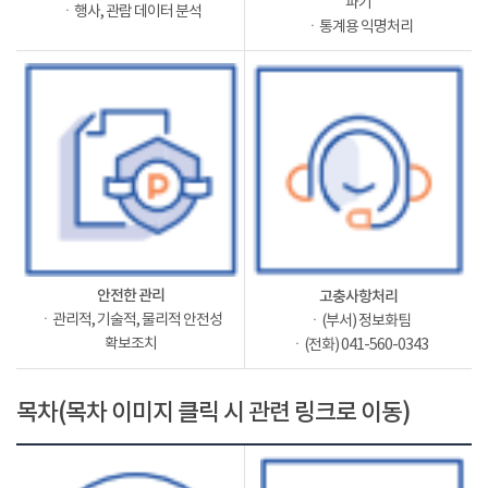
파기
ㆍ행사, 관람 데이터 분석
ㆍ통계용 익명처리
안전한 관리
고충사항처리
ㆍ관리적, 기술적, 물리적 안전성
ㆍ(부서) 정보화팀
확보조치
ㆍ(전화) 041-560-0343
목차(목차 이미지 클릭 시 관련 링크로 이동)