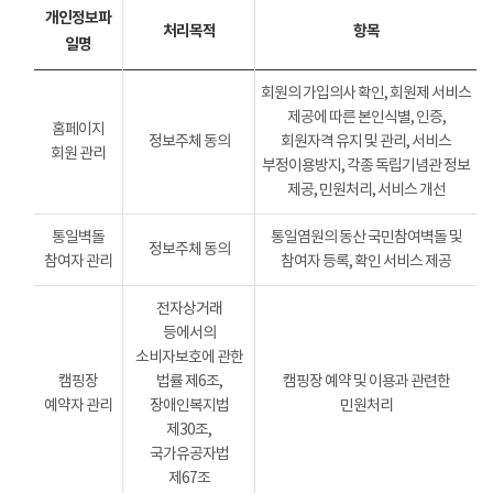
개인정보파
처리목적
항목
일명
회원의 가입의사 확인, 회원제 서비스
제공에 따른 본인식별, 인증,
홈페이지
정보주체 동의
회원자격 유지 및 관리, 서비스
회원 관리
부정이용방지, 각종 독립기념관 정보
제공, 민원처리, 서비스 개선
통일벽돌
통일염원의 동산 국민참여벽돌 및
정보주체 동의
참여자 관리
참여자 등록, 확인 서비스 제공
전자상거래
등에서의
소비자보호에 관한
캠핑장
법률 제6조,
캠핑장 예약 및 이용과 관련한
예약자 관리
장애인복지법
민원처리
제30조,
국가유공자법
제67조