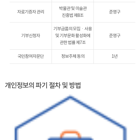
박물관 및 미술관
자료기증자 관리
준영구
진흥법 제8조
기부금품의 모집ㆍ사용
기부신청자
및 기부문화 활성화에
준영구
관한 법률 제7조
국민참여자문단
정보주체 동의
1년
개인정보의 파기 절차 및 방법