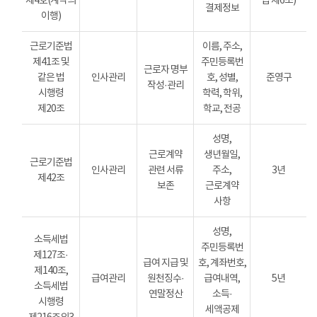
제4호(계약의
법 제6조)
결제정보
이행)
근로기준법
이름, 주소,
제41조 및
주민등록번
근로자 명부
같은 법
인사관리
호, 성별,
준영구
작성·관리
시행령
학력, 학위,
제20조
학교, 전공
성명,
근로계약
생년월일,
근로기준법
인사관리
관련 서류
주소,
3년
제42조
보존
근로계약
사항
성명,
소득세법
주민등록번
제127조·
급여 지급 및
호, 계좌번호,
제140조,
급여관리
원천징수·
급여내역,
5년
소득세법
연말정산
소득·
시행령
세액공제