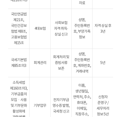
제216조의3
자료
국민연금법
제21조,
성명,
사회보험
국민건강보
주민등록번
자격 상실 후
4대보험
자격 취득·
험법 제8조,
호, 부양가족
3년
상실 신고
고용보험법
정보
제15조
성명,
회계처리 및
국세기본법
주민등록번
회계관리
증빙서류
5년
제85조의3
호, 계좌번호,
보존
거래내역
소득세법
이름,
제160조의3,
생년월일,
기부금품의
연락처, 주소,
신청자
모집ㆍ사용
전자기부금
휴대폰,
준영구 /
및 기부문화
기부업무
영수증 발행,
이메일,
세무처리
활성화에
국세청 신고
직장주소,
정보 5년