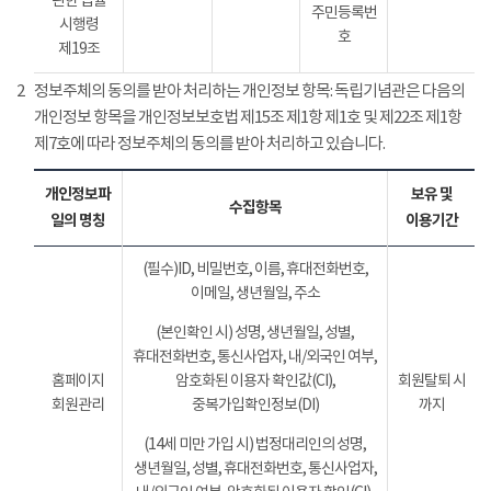
관한 법률
주민등록번
시행령
호
제19조
2
정보주체의 동의를 받아 처리하는 개인정보 항목: 독립기념관은 다음의
개인정보 항목을 개인정보보호법 제15조 제1항 제1호 및 제22조 제1항
제7호에 따라 정보주체의 동의를 받아 처리하고 있습니다.
개인정보파
보유 및
수집항목
일의 명칭
이용기간
(필수)ID, 비밀번호, 이름, 휴대전화번호,
이메일, 생년월일, 주소
(본인확인 시) 성명, 생년월일, 성별,
휴대전화번호, 통신사업자, 내/외국인 여부,
홈페이지
암호화된 이용자 확인값(CI),
회원탈퇴 시
회원관리
중복가입확인정보(DI)
까지
(14세 미만 가입 시) 법정대리인의 성명,
생년월일, 성별, 휴대전화번호, 통신사업자,