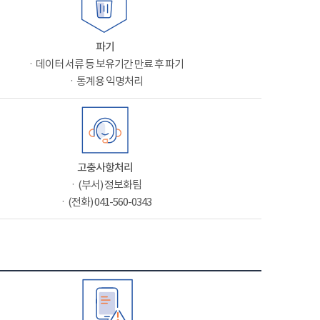
파기
ㆍ데이터 서류 등 보유기간 만료 후 파기
ㆍ통계용 익명처리
고충사항처리
ㆍ(부서) 정보화팀
ㆍ(전화) 041-560-0343