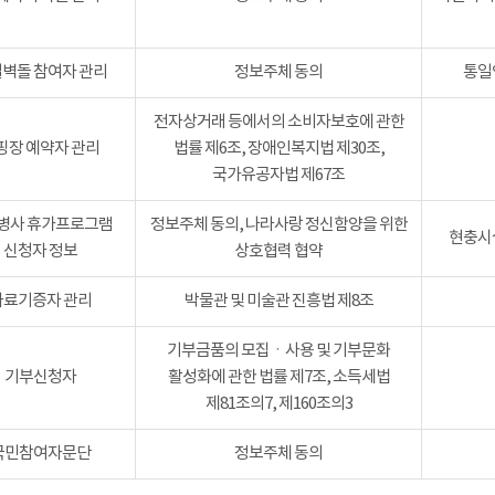
벽돌 참여자 관리
정보주체 동의
통일
전자상거래 등에서의 소비자보호에 관한
핑장 예약자 관리
법률 제6조, 장애인복지법 제30조,
국가유공자법 제67조
병사 휴가프로그램
정보주체 동의, 나라사랑 정신함양을 위한
현충시설
신청자 정보
상호협력 협약
자료기증자 관리
박물관 및 미술관 진흥법 제8조
기부금품의 모집ㆍ사용 및 기부문화
기부신청자
활성화에 관한 법률 제7조, 소득세법
제81조의7, 제160조의3
국민참여자문단
정보주체 동의