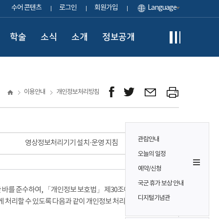
수어 콘텐츠
로그인
회원가입
Language
학술
소식
소개
정보공개
이용안내
개인정보처리방침
관람안내
영상정보처리기기 설치·운영 지침
오늘의 일정
예약/신청
국군 휴가 보상 안내
바를 준수하여, 「개인정보 보호법」 제30조에 따라
디지털기념관
게 처리할 수 있도록 다음과 같이 개인정보 처리방침을