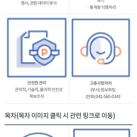
파기
ㆍ행사, 관람 데이터 분석
ㆍ통계용 익명처리
안전한 관리
고충사항처리
ㆍ관리적, 기술적, 물리적 안전성
ㆍ(부서) 정보화팀
확보조치
ㆍ(전화) 041-560-0343
목차(목차 이미지 클릭 시 관련 링크로 이동)