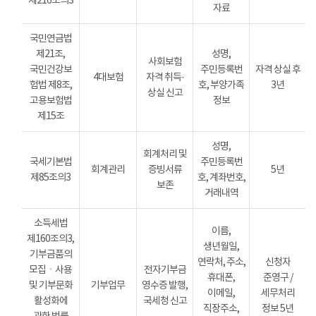
제216조의3
자료
국민연금법
제21조,
성명,
사회보험
국민건강보
주민등록번
자격 상실 후
4대보험
자격 취득·
험법 제8조,
호, 부양가족
3년
상실 신고
고용보험법
정보
제15조
성명,
회계처리 및
국세기본법
주민등록번
회계관리
증빙서류
5년
제85조의3
호, 계좌번호,
보존
거래내역
소득세법
이름,
제160조의3,
생년월일,
기부금품의
연락처, 주소,
신청자
모집ㆍ사용
전자기부금
휴대폰,
준영구 /
및 기부문화
기부업무
영수증 발행,
이메일,
세무처리
활성화에
국세청 신고
직장주소,
정보 5년