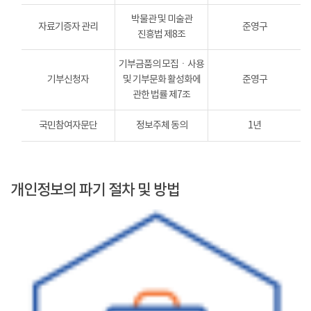
박물관 및 미술관
자료기증자 관리
준영구
진흥법 제8조
기부금품의 모집ㆍ사용
기부신청자
및 기부문화 활성화에
준영구
관한 법률 제7조
국민참여자문단
정보주체 동의
1년
개인정보의 파기 절차 및 방법