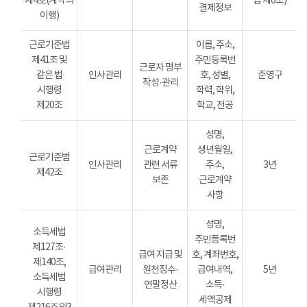
제4호(계약의
법 제6조)
결제정보
이행)
근로기준법
이름, 주소,
제41조 및
주민등록번
근로자 명부
같은 법
인사관리
호, 성별,
준영구
작성·관리
시행령
학력, 학위,
제20조
학교, 전공
성명,
근로계약
생년월일,
근로기준법
인사관리
관련 서류
주소,
3년
제42조
보존
근로계약
사항
성명,
소득세법
주민등록번
제127조·
급여 지급 및
호, 계좌번호,
제140조,
급여관리
원천징수·
급여내역,
5년
소득세법
연말정산
소득·
시행령
세액공제