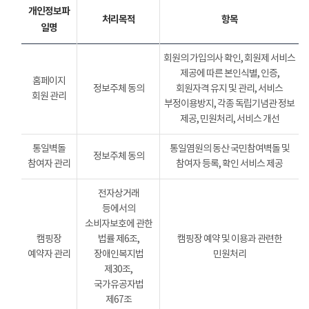
개인정보파
처리목적
항목
일명
회원의 가입의사 확인, 회원제 서비스
제공에 따른 본인식별, 인증,
홈페이지
정보주체 동의
회원자격 유지 및 관리, 서비스
회원 관리
부정이용방지, 각종 독립기념관 정보
제공, 민원처리, 서비스 개선
통일벽돌
통일염원의 동산 국민참여벽돌 및
정보주체 동의
참여자 관리
참여자 등록, 확인 서비스 제공
전자상거래
등에서의
소비자보호에 관한
캠핑장
법률 제6조,
캠핑장 예약 및 이용과 관련한
예약자 관리
장애인복지법
민원처리
제30조,
국가유공자법
제67조