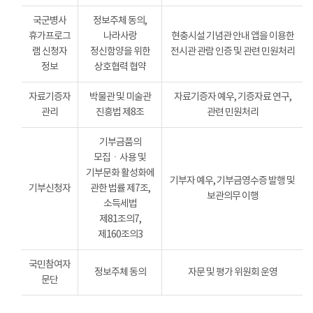
국군병사
정보주체 동의,
휴가프로그
나라사랑
현충시설 기념관 안내 앱을 이용한
램 신청자
정신함양을 위한
전시관 관람 인증 및 관련 민원처리
정보
상호협력 협약
자료기증자
박물관 및 미술관
자료기증자 예우, 기증자료 연구,
관리
진흥법 제8조
관련 민원처리
기부금품의
모집ㆍ사용 및
기부문화 활성화에
기부자 예우, 기부금영수증 발행 및
기부신청자
관한 법률 제7조,
보관의무 이행
소득세법
제81조의7,
제160조의3
국민참여자
정보주체 동의
자문 및 평가 위원회 운영
문단