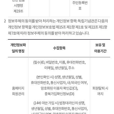
관한 법률
주민등록번
시행령
호
제19조
2
정보주체의 동의를 받아 처리하는 개인정보 항목: 독립기념관은 다음의
개인정보 항목을 개인정보보호법 제15조 제1항 제1호 및 제22조 제1항
제7호에 따라 정보주체의 동의를 받아 처리하고 있습니다.
개인정보파
보유 및
수집항목
일의 명칭
이용기간
(필수)ID, 비밀번호, 이름, 휴대전화번호,
이메일, 생년월일, 주소
(본인확인 시) 성명, 생년월일, 성별,
휴대전화번호, 통신사업자, 내/외국인 여부,
홈페이지
암호화된 이용자 확인값(CI),
회원탈퇴 시
회원관리
중복가입확인정보(DI)
까지
(14세 미만 가입 시) 법정대리인의 성명,
생년월일, 성별, 휴대전화번호, 통신사업자,