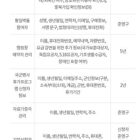
내/외국인 여부, 암호화된 이용자 확인(CI),
중복가입 확인정보(DI)
통일벽돌
성명, 생년월일, 연락처, 이메일, 구매정보,
준영구
참여자
서명 문구, 법정대리인(성명, 휴대전화)
이름, 휴대전화번호, 예약내역, 차량번호,
캠핑장
요금 감면을 위한 추가 정보(국가보훈대상자,
5년
예약자 관리
독립유공자, 5.18유공자, 기초생활수급자,
장애인 포함 여부)
국군병사
이름, 생년월일, 이메일주소, 군인정보(구분,
휴가프로그
소속부대(소대), 계급), 군번, 휴대폰번호,
2년
램 신청자
휴가기간
정보
자료기증자
이름, 생년월일, 연락처, 주소
준영구
관리
신청자
이름, 생년월일, 연락처, 주소, 휴대폰,
준영구
기부신청자