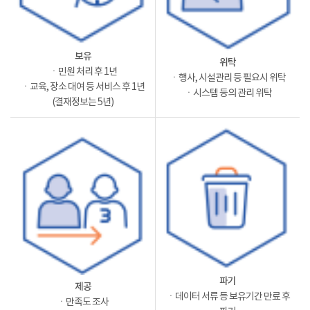
보유
위탁
ㆍ민원 처리 후 1년
ㆍ행사, 시설관리 등 필요시 위탁
ㆍ교육, 장소 대여 등 서비스 후 1년
ㆍ시스템 등의 관리 위탁
(결재정보는 5년)
파기
제공
ㆍ데이터 서류 등 보유기간 만료 후
ㆍ만족도 조사