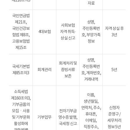
제216조의3
자료
국민연금법
제21조,
성명,
사회보험
국민건강보
주민등록번
자격 상실 후
4대보험
자격 취득·
험법 제8조,
호, 부양가족
3년
상실 신고
고용보험법
정보
제15조
성명,
회계처리 및
국세기본법
주민등록번
회계관리
증빙서류
5년
제85조의3
호, 계좌번호,
보존
거래내역
소득세법
이름,
제160조의3,
생년월일,
기부금품의
연락처, 주소,
신청자
모집ㆍ사용
전자기부금
휴대폰,
준영구 /
및 기부문화
기부업무
영수증 발행,
이메일,
세무처리
활성화에
국세청 신고
직장주소,
정보 5년