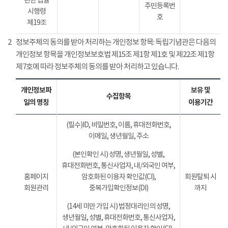
관한 법률
주민등록번
시행령
호
제19조
2
정보주체의 동의를 받아 처리하는 개인정보 항목: 독립기념관은 다음의
개인정보 항목을 개인정보보호법 제15조 제1항 제1호 및 제22조 제1항
제7호에 따라 정보주체의 동의를 받아 처리하고 있습니다.
개인정보파
보유 및
수집항목
일의 명칭
이용기간
(필수)ID, 비밀번호, 이름, 휴대전화번호,
이메일, 생년월일, 주소
(본인확인 시) 성명, 생년월일, 성별,
휴대전화번호, 통신사업자, 내/외국인 여부,
홈페이지
암호화된 이용자 확인값(CI),
회원탈퇴 시
회원관리
중복가입확인정보(DI)
까지
(14세 미만 가입 시) 법정대리인의 성명,
생년월일, 성별, 휴대전화번호, 통신사업자,