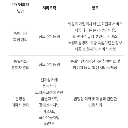
개인정보파
처리목적
항목
일명
회원의 가입의사 확인, 회원제 서비스
제공에 따른 본인식별, 인증,
홈페이지
정보주체 동의
회원자격 유지 및 관리, 서비스
회원 관리
부정이용방지, 각종 독립기념관 정보
제공, 민원처리, 서비스 개선
통일벽돌
통일염원의 동산 국민참여벽돌 및
정보주체 동의
참여자 관리
참여자 등록, 확인 서비스 제공
전자상거래
등에서의
소비자보호에 관한
캠핑장
법률 제6조,
캠핑장 예약 및 이용과 관련한
예약자 관리
장애인복지법
민원처리
제30조,
국가유공자법
제67조