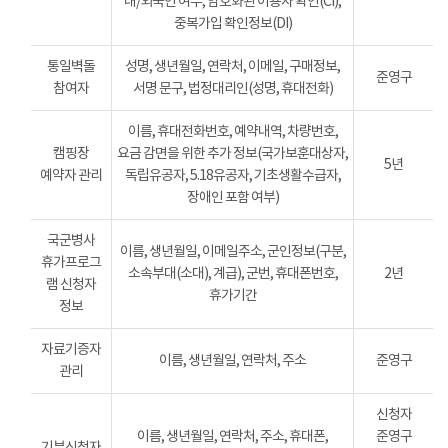
내/외국인 여부, 암호화된 이용자 확인(CI),
중복가입 확인정보(DI)
통일벽돌
성명, 생년월일, 연락처, 이메일, 구매정보,
준영구
참여자
서명 문구, 법정대리인(성명, 휴대전화)
이름, 휴대전화번호, 예약내역, 차량번호,
캠핑장
요금 감면을 위한 추가 정보(국가보훈대상자,
5년
예약자 관리
독립유공자, 5.18유공자, 기초생활수급자,
장애인 포함 여부)
국군병사
이름, 생년월일, 이메일주소, 군인정보(구분,
휴가프로그
소속부대(소대), 계급), 군번, 휴대폰번호,
2년
램 신청자
휴가기간
정보
자료기증자
이름, 생년월일, 연락처, 주소
준영구
관리
신청자
이름, 생년월일, 연락처, 주소, 휴대폰,
준영구
기부신청자