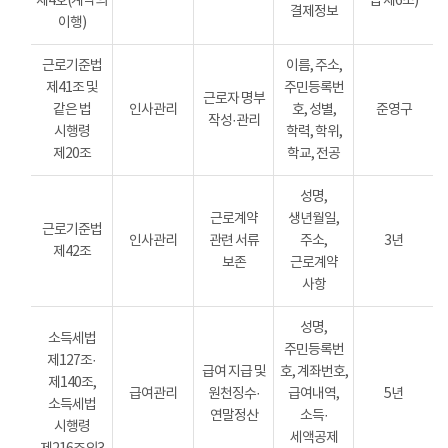
제4호(계약의
법 제6조)
결제정보
이행)
근로기준법
이름, 주소,
제41조 및
주민등록번
근로자 명부
같은 법
인사관리
호, 성별,
준영구
작성·관리
시행령
학력, 학위,
제20조
학교, 전공
성명,
근로계약
생년월일,
근로기준법
인사관리
관련 서류
주소,
3년
제42조
보존
근로계약
사항
성명,
소득세법
주민등록번
제127조·
급여 지급 및
호, 계좌번호,
제140조,
급여관리
원천징수·
급여내역,
5년
소득세법
연말정산
소득·
시행령
세액공제