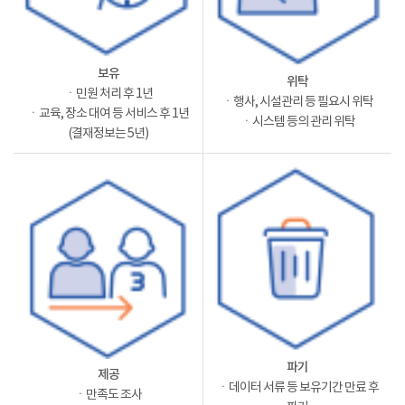
보유
위탁
ㆍ민원 처리 후 1년
ㆍ행사, 시설관리 등 필요시 위탁
ㆍ교육, 장소 대여 등 서비스 후 1년
ㆍ시스템 등의 관리 위탁
(결재정보는 5년)
파기
제공
ㆍ데이터 서류 등 보유기간 만료 후
ㆍ만족도 조사