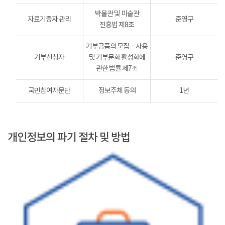
박물관 및 미술관
자료기증자 관리
준영구
진흥법 제8조
기부금품의 모집ㆍ사용
기부신청자
및 기부문화 활성화에
준영구
관한 법률 제7조
국민참여자문단
정보주체 동의
1년
개인정보의 파기 절차 및 방법