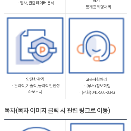
파기
ㆍ행사, 관람 데이터 분석
ㆍ통계용 익명처리
안전한 관리
고충사항처리
ㆍ관리적, 기술적, 물리적 안전성
ㆍ(부서) 정보화팀
확보조치
ㆍ(전화) 041-560-0343
목차(목차 이미지 클릭 시 관련 링크로 이동)