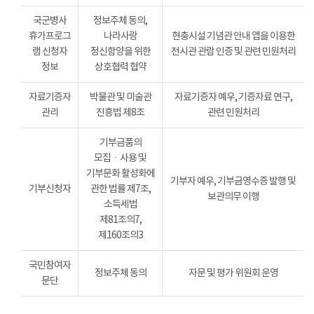
국군병사
정보주체 동의,
휴가프로그
나라사랑
현충시설 기념관 안내 앱을 이용한
램 신청자
정신함양을 위한
전시관 관람 인증 및 관련 민원처리
정보
상호협력 협약
자료기증자
박물관 및 미술관
자료기증자 예우, 기증자료 연구,
관리
진흥법 제8조
관련 민원처리
기부금품의
모집ㆍ사용 및
기부문화 활성화에
기부자 예우, 기부금영수증 발행 및
기부신청자
관한 법률 제7조,
보관의무 이행
소득세법
제81조의7,
제160조의3
국민참여자
정보주체 동의
자문 및 평가 위원회 운영
문단