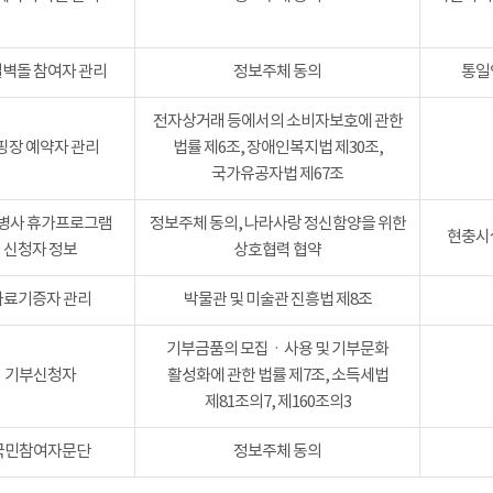
벽돌 참여자 관리
정보주체 동의
통일
전자상거래 등에서의 소비자보호에 관한
핑장 예약자 관리
법률 제6조, 장애인복지법 제30조,
국가유공자법 제67조
병사 휴가프로그램
정보주체 동의, 나라사랑 정신함양을 위한
현충시설
신청자 정보
상호협력 협약
자료기증자 관리
박물관 및 미술관 진흥법 제8조
기부금품의 모집ㆍ사용 및 기부문화
기부신청자
활성화에 관한 법률 제7조, 소득세법
제81조의7, 제160조의3
국민참여자문단
정보주체 동의