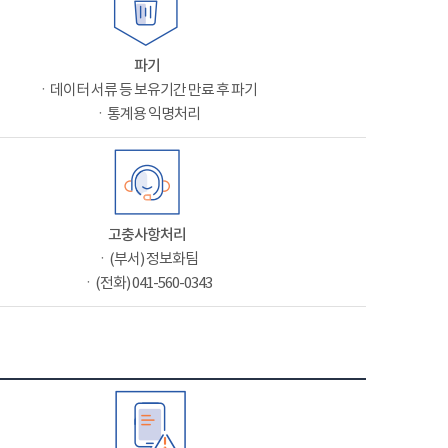
파기
ㆍ데이터 서류 등 보유기간 만료 후 파기
ㆍ통계용 익명처리
고충사항처리
ㆍ(부서) 정보화팀
ㆍ(전화) 041-560-0343