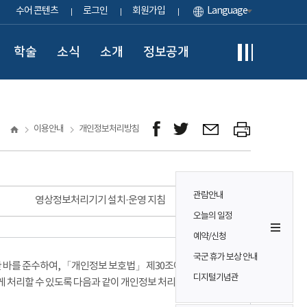
수어 콘텐츠
로그인
회원가입
Language
학술
소식
소개
정보공개
이용안내
개인정보처리방침
관람안내
영상정보처리기기 설치·운영 지침
오늘의 일정
예약/신청
국군 휴가 보상 안내
바를 준수하여, 「개인정보 보호법」 제30조에 따라
디지털기념관
게 처리할 수 있도록 다음과 같이 개인정보 처리방침을