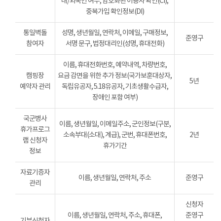
내/외국인 여부, 암호화된 이용자 확인(CI),
중복가입 확인정보(DI)
통일벽돌
성명, 생년월일, 연락처, 이메일, 구매정보,
준영구
참여자
서명 문구, 법정대리인(성명, 휴대전화)
이름, 휴대전화번호, 예약내역, 차량번호,
캠핑장
요금 감면을 위한 추가 정보(국가보훈대상자,
5년
예약자 관리
독립유공자, 5.18유공자, 기초생활수급자,
장애인 포함 여부)
국군병사
이름, 생년월일, 이메일주소, 군인정보(구분,
휴가프로그
소속부대(소대), 계급), 군번, 휴대폰번호,
2년
램 신청자
휴가기간
정보
자료기증자
이름, 생년월일, 연락처, 주소
준영구
관리
신청자
이름, 생년월일, 연락처, 주소, 휴대폰,
준영구
기부신청자