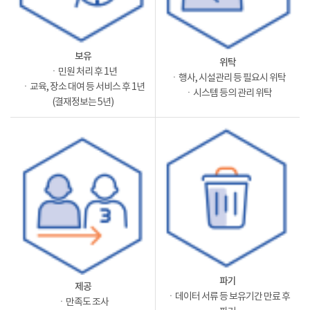
보유
위탁
ㆍ민원 처리 후 1년
ㆍ행사, 시설관리 등 필요시 위탁
ㆍ교육, 장소 대여 등 서비스 후 1년
ㆍ시스템 등의 관리 위탁
(결재정보는 5년)
파기
제공
ㆍ데이터 서류 등 보유기간 만료 후
ㆍ만족도 조사