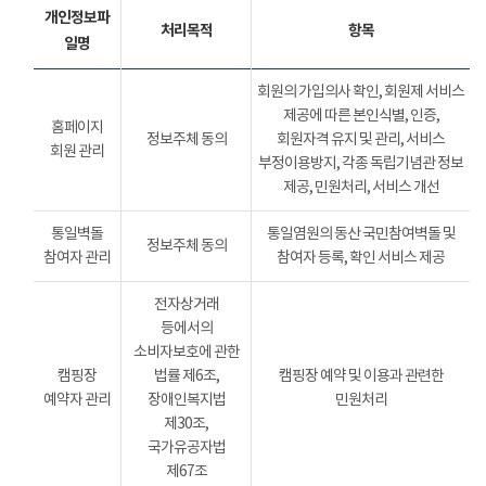
개인정보파
처리목적
항목
일명
회원의 가입의사 확인, 회원제 서비스
제공에 따른 본인식별, 인증,
홈페이지
정보주체 동의
회원자격 유지 및 관리, 서비스
회원 관리
부정이용방지, 각종 독립기념관 정보
제공, 민원처리, 서비스 개선
통일벽돌
통일염원의 동산 국민참여벽돌 및
정보주체 동의
참여자 관리
참여자 등록, 확인 서비스 제공
전자상거래
등에서의
소비자보호에 관한
캠핑장
법률 제6조,
캠핑장 예약 및 이용과 관련한
예약자 관리
장애인복지법
민원처리
제30조,
국가유공자법
제67조