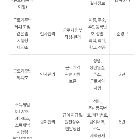
제4호(계약의
법 제6조)
결제정보
이행)
근로기준법
이름, 주소,
제41조 및
주민등록번
근로자 명부
같은 법
인사관리
호, 성별,
준영구
작성·관리
시행령
학력, 학위,
제20조
학교, 전공
성명,
근로계약
생년월일,
근로기준법
인사관리
관련 서류
주소,
3년
제42조
보존
근로계약
사항
성명,
소득세법
주민등록번
제127조·
급여 지급 및
호, 계좌번호,
제140조,
급여관리
원천징수·
급여내역,
5년
소득세법
연말정산
소득·
시행령
세액공제