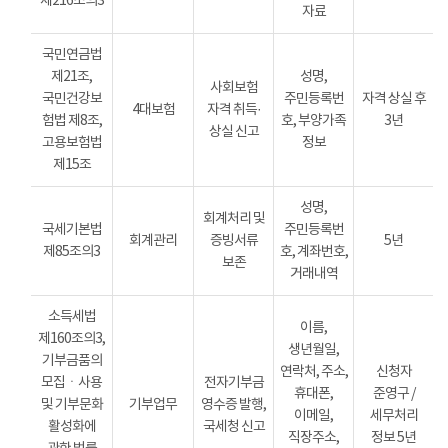
제216조의3
자료
국민연금법
제21조,
성명,
사회보험
국민건강보
주민등록번
자격 상실 후
4대보험
자격 취득·
험법 제8조,
호, 부양가족
3년
상실 신고
고용보험법
정보
제15조
성명,
회계처리 및
국세기본법
주민등록번
회계관리
증빙서류
5년
제85조의3
호, 계좌번호,
보존
거래내역
소득세법
이름,
제160조의3,
생년월일,
기부금품의
연락처, 주소,
신청자
모집ㆍ사용
전자기부금
휴대폰,
준영구 /
및 기부문화
기부업무
영수증 발행,
이메일,
세무처리
활성화에
국세청 신고
직장주소,
정보 5년