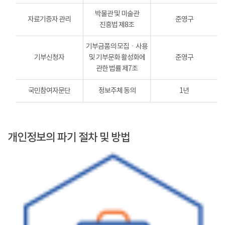
박물관 및 미술관
자료기증자 관리
준영구
진흥법 제8조
기부금품의 모집ㆍ사용
기부신청자
및 기부문화 활성화에
준영구
관한 법률 제7조
국민참여자문단
정보주체 동의
1년
개인정보의 파기 절차 및 방법