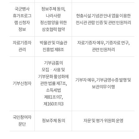
국군병사
정보주체 동의,
휴가프로그
나라사랑
현충시설 기념관 안내 앱을 이용한
램 신청자
정신함양을 위한
전시관 관람 인증 및 관련 민원처리
정보
상호협력 협약
자료기증자
박물관 및 미술관
자료기증자 예우, 기증자료 연구,
관리
진흥법 제8조
관련 민원처리
기부금품의
모집ㆍ사용 및
기부문화 활성화에
기부자 예우, 기부금영수증 발행 및
기부신청자
관한 법률 제7조,
보관의무 이행
소득세법
제81조의7,
제160조의3
국민참여자
정보주체 동의
자문 및 평가 위원회 운영
문단