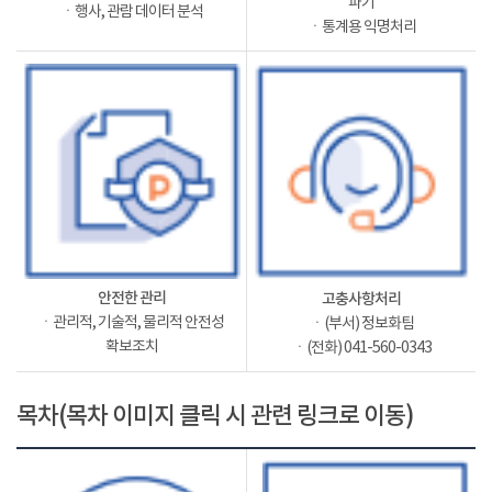
파기
ㆍ행사, 관람 데이터 분석
ㆍ통계용 익명처리
안전한 관리
고충사항처리
ㆍ관리적, 기술적, 물리적 안전성
ㆍ(부서) 정보화팀
확보조치
ㆍ(전화) 041-560-0343
목차(목차 이미지 클릭 시 관련 링크로 이동)