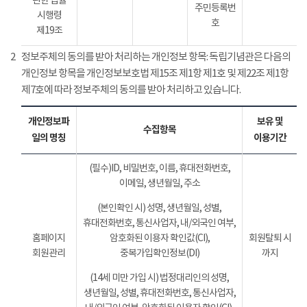
관한 법률
주민등록번
시행령
호
제19조
2
정보주체의 동의를 받아 처리하는 개인정보 항목: 독립기념관은 다음의
개인정보 항목을 개인정보보호법 제15조 제1항 제1호 및 제22조 제1항
제7호에 따라 정보주체의 동의를 받아 처리하고 있습니다.
개인정보파
보유 및
수집항목
일의 명칭
이용기간
(필수)ID, 비밀번호, 이름, 휴대전화번호,
이메일, 생년월일, 주소
(본인확인 시) 성명, 생년월일, 성별,
휴대전화번호, 통신사업자, 내/외국인 여부,
홈페이지
암호화된 이용자 확인값(CI),
회원탈퇴 시
회원관리
중복가입확인정보(DI)
까지
(14세 미만 가입 시) 법정대리인의 성명,
생년월일, 성별, 휴대전화번호, 통신사업자,