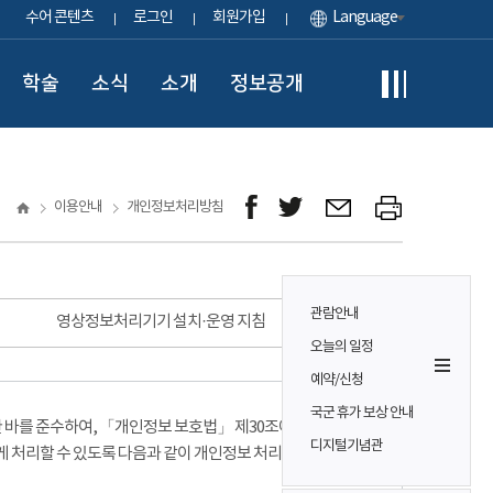
수어 콘텐츠
로그인
회원가입
Language
학술
소식
소개
정보공개
이용안내
개인정보처리방침
관람안내
영상정보처리기기 설치·운영 지침
오늘의 일정
예약/신청
국군 휴가 보상 안내
바를 준수하여, 「개인정보 보호법」 제30조에 따라
디지털기념관
게 처리할 수 있도록 다음과 같이 개인정보 처리방침을