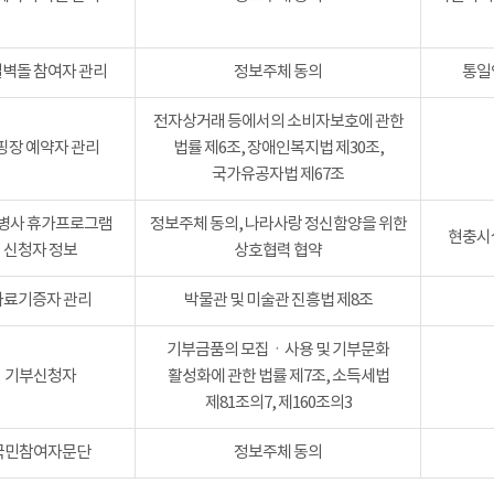
벽돌 참여자 관리
정보주체 동의
통일
전자상거래 등에서의 소비자보호에 관한
핑장 예약자 관리
법률 제6조, 장애인복지법 제30조,
국가유공자법 제67조
병사 휴가프로그램
정보주체 동의, 나라사랑 정신함양을 위한
현충시설
신청자 정보
상호협력 협약
자료기증자 관리
박물관 및 미술관 진흥법 제8조
기부금품의 모집ㆍ사용 및 기부문화
기부신청자
활성화에 관한 법률 제7조, 소득세법
제81조의7, 제160조의3
국민참여자문단
정보주체 동의