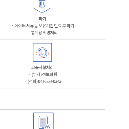
파기
ㆍ데이터 서류 등 보유기간 만료 후 파기
ㆍ통계용 익명처리
고충사항처리
ㆍ(부서) 정보화팀
ㆍ(전화) 041-560-0343