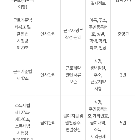
제4호(계약의
법 제6조)
결제정보
이행)
근로기준법
이름, 주소,
제41조 및
주민등록번
근로자 명부
같은 법
인사관리
호, 성별,
준영구
작성·관리
시행령
학력, 학위,
제20조
학교, 전공
성명,
근로계약
생년월일,
근로기준법
인사관리
관련 서류
주소,
3년
제42조
보존
근로계약
사항
성명,
소득세법
주민등록번
제127조·
급여 지급 및
호, 계좌번호,
제140조,
급여관리
원천징수·
급여내역,
5년
소득세법
연말정산
소득·
시행령
세액공제