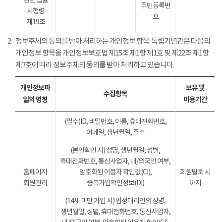
관한 법률
주민등록번
시행령
호
제19조
2
정보주체의 동의를 받아 처리하는 개인정보 항목: 독립기념관은 다음의
개인정보 항목을 개인정보보호법 제15조 제1항 제1호 및 제22조 제1항
제7호에 따라 정보주체의 동의를 받아 처리하고 있습니다.
개인정보파
보유 및
수집항목
일의 명칭
이용기간
(필수)ID, 비밀번호, 이름, 휴대전화번호,
이메일, 생년월일, 주소
(본인확인 시) 성명, 생년월일, 성별,
휴대전화번호, 통신사업자, 내/외국인 여부,
홈페이지
암호화된 이용자 확인값(CI),
회원탈퇴 시
회원관리
중복가입확인정보(DI)
까지
(14세 미만 가입 시) 법정대리인의 성명,
생년월일, 성별, 휴대전화번호, 통신사업자,