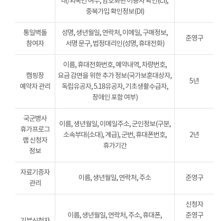
내/외국인 여부, 암호화된 이용자 확인(CI),
중복가입 확인정보(DI)
통일벽돌
성명, 생년월일, 연락처, 이메일, 구매정보,
준영구
참여자
서명 문구, 법정대리인(성명, 휴대전화)
이름, 휴대전화번호, 예약내역, 차량번호,
캠핑장
요금 감면을 위한 추가 정보(국가보훈대상자,
5년
예약자 관리
독립유공자, 5.18유공자, 기초생활수급자,
장애인 포함 여부)
국군병사
이름, 생년월일, 이메일주소, 군인정보(구분,
휴가프로그
소속부대(소대), 계급), 군번, 휴대폰번호,
2년
램 신청자
휴가기간
정보
자료기증자
이름, 생년월일, 연락처, 주소
준영구
관리
신청자
이름, 생년월일, 연락처, 주소, 휴대폰,
준영구
기부신청자