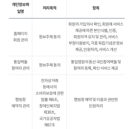
개인정보파
처리목적
항목
일명
회원의 가입의사 확인, 회원제 서비스
제공에 따른 본인식별, 인증,
홈페이지
정보주체 동의
회원자격 유지 및 관리, 서비스
회원 관리
부정이용방지, 각종 독립기념관 정보
제공, 민원처리, 서비스 개선
통일벽돌
통일염원의 동산 국민참여벽돌 및
정보주체 동의
참여자 관리
참여자 등록, 확인 서비스 제공
전자상거래
등에서의
소비자보호에 관한
캠핑장
법률 제6조,
캠핑장 예약 및 이용과 관련한
예약자 관리
장애인복지법
민원처리
제30조,
국가유공자법
제67조