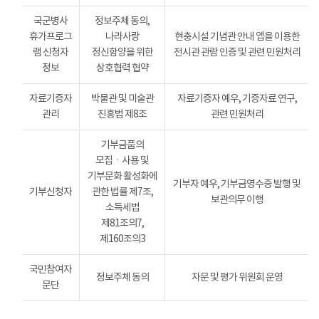
국군병사
정보주체 동의,
휴가프로그
나라사랑
현충시설 기념관 안내 앱을 이용한
램 신청자
정신함양을 위한
전시관 관람 인증 및 관련 민원처리
정보
상호협력 협약
자료기증자
박물관 및 미술관
자료기증자 예우, 기증자료 연구,
관리
진흥법 제8조
관련 민원처리
기부금품의
모집ㆍ사용 및
기부문화 활성화에
기부자 예우, 기부금영수증 발행 및
기부신청자
관한 법률 제7조,
보관의무 이행
소득세법
제81조의7,
제160조의3
국민참여자
정보주체 동의
자문 및 평가 위원회 운영
문단