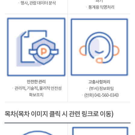
파기
ㆍ행사, 관람 데이터 분석
ㆍ통계용 익명처리
안전한 관리
고충사항처리
ㆍ관리적, 기술적, 물리적 안전성
ㆍ(부서) 정보화팀
확보조치
ㆍ(전화) 041-560-0343
목차(목차 이미지 클릭 시 관련 링크로 이동)