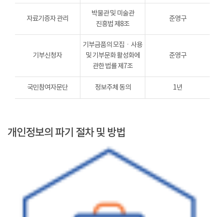
박물관 및 미술관
자료기증자 관리
준영구
진흥법 제8조
기부금품의 모집ㆍ사용
기부신청자
및 기부문화 활성화에
준영구
관한 법률 제7조
국민참여자문단
정보주체 동의
1년
개인정보의 파기 절차 및 방법