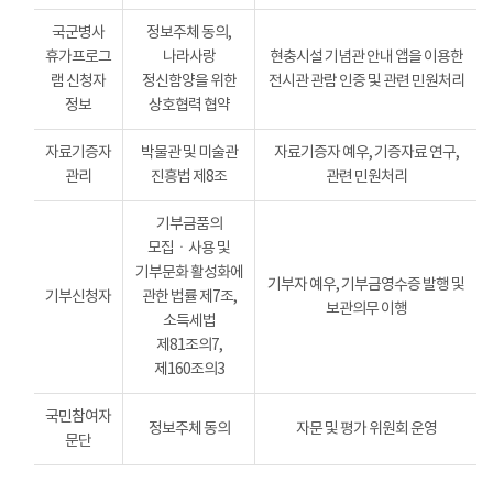
국군병사
정보주체 동의,
휴가프로그
나라사랑
현충시설 기념관 안내 앱을 이용한
램 신청자
정신함양을 위한
전시관 관람 인증 및 관련 민원처리
정보
상호협력 협약
자료기증자
박물관 및 미술관
자료기증자 예우, 기증자료 연구,
관리
진흥법 제8조
관련 민원처리
기부금품의
모집ㆍ사용 및
기부문화 활성화에
기부자 예우, 기부금영수증 발행 및
기부신청자
관한 법률 제7조,
보관의무 이행
소득세법
제81조의7,
제160조의3
국민참여자
정보주체 동의
자문 및 평가 위원회 운영
문단