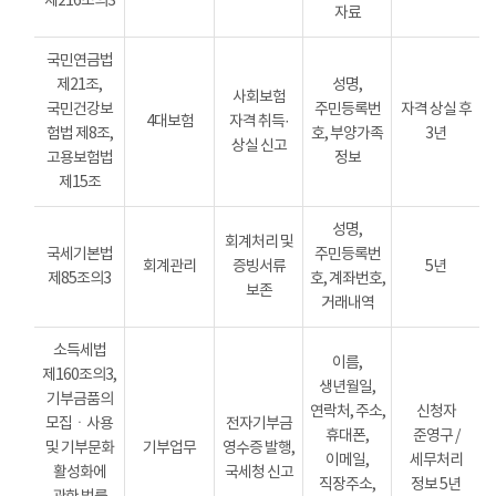
제216조의3
자료
국민연금법
제21조,
성명,
사회보험
국민건강보
주민등록번
자격 상실 후
4대보험
자격 취득·
험법 제8조,
호, 부양가족
3년
상실 신고
고용보험법
정보
제15조
성명,
회계처리 및
국세기본법
주민등록번
회계관리
증빙서류
5년
제85조의3
호, 계좌번호,
보존
거래내역
소득세법
이름,
제160조의3,
생년월일,
기부금품의
연락처, 주소,
신청자
모집ㆍ사용
전자기부금
휴대폰,
준영구 /
및 기부문화
기부업무
영수증 발행,
이메일,
세무처리
활성화에
국세청 신고
직장주소,
정보 5년