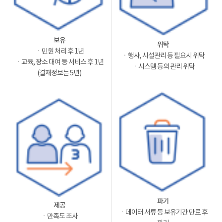
보유
위탁
ㆍ민원 처리 후 1년
ㆍ행사, 시설관리 등 필요시 위탁
ㆍ교육, 장소 대여 등 서비스 후 1년
ㆍ시스템 등의 관리 위탁
(결재정보는 5년)
파기
제공
ㆍ데이터 서류 등 보유기간 만료 후
ㆍ만족도 조사