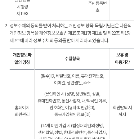
관한 법률
주민등록번
시행령
호
제19조
2
정보주체의 동의를 받아 처리하는 개인정보 항목: 독립기념관은 다음의
개인정보 항목을 개인정보보호법 제15조 제1항 제1호 및 제22조 제1항
제7호에 따라 정보주체의 동의를 받아 처리하고 있습니다.
개인정보파
보유 및
수집항목
일의 명칭
이용기간
(필수)ID, 비밀번호, 이름, 휴대전화번호,
이메일, 생년월일, 주소
(본인확인 시) 성명, 생년월일, 성별,
휴대전화번호, 통신사업자, 내/외국인 여부,
홈페이지
암호화된 이용자 확인값(CI),
회원탈퇴 시
회원관리
중복가입확인정보(DI)
까지
(14세 미만 가입 시) 법정대리인의 성명,
생년월일, 성별, 휴대전화번호, 통신사업자,