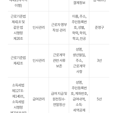
제4호(계약의
법 제6조)
결제정보
이행)
근로기준법
이름, 주소,
제41조 및
주민등록번
근로자 명부
같은 법
인사관리
호, 성별,
준영구
작성·관리
시행령
학력, 학위,
제20조
학교, 전공
성명,
근로계약
생년월일,
근로기준법
인사관리
관련 서류
주소,
3년
제42조
보존
근로계약
사항
성명,
소득세법
주민등록번
제127조·
급여 지급 및
호, 계좌번호,
제140조,
급여관리
원천징수·
급여내역,
5년
소득세법
연말정산
소득·
시행령
세액공제