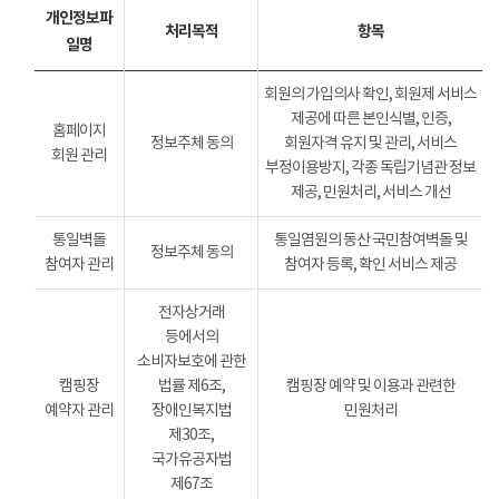
개인정보파
처리목적
항목
일명
회원의 가입의사 확인, 회원제 서비스
제공에 따른 본인식별, 인증,
홈페이지
정보주체 동의
회원자격 유지 및 관리, 서비스
회원 관리
부정이용방지, 각종 독립기념관 정보
제공, 민원처리, 서비스 개선
통일벽돌
통일염원의 동산 국민참여벽돌 및
정보주체 동의
참여자 관리
참여자 등록, 확인 서비스 제공
전자상거래
등에서의
소비자보호에 관한
캠핑장
법률 제6조,
캠핑장 예약 및 이용과 관련한
예약자 관리
장애인복지법
민원처리
제30조,
국가유공자법
제67조