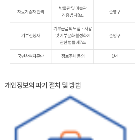
박물관 및 미술관
자료기증자 관리
준영구
진흥법 제8조
기부금품의 모집ㆍ사용
기부신청자
및 기부문화 활성화에
준영구
관한 법률 제7조
국민참여자문단
정보주체 동의
1년
개인정보의 파기 절차 및 방법