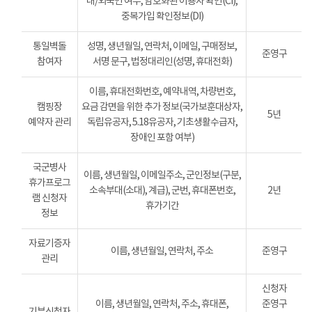
내/외국인 여부, 암호화된 이용자 확인(CI),
중복가입 확인정보(DI)
통일벽돌
성명, 생년월일, 연락처, 이메일, 구매정보,
준영구
참여자
서명 문구, 법정대리인(성명, 휴대전화)
이름, 휴대전화번호, 예약내역, 차량번호,
캠핑장
요금 감면을 위한 추가 정보(국가보훈대상자,
5년
예약자 관리
독립유공자, 5.18유공자, 기초생활수급자,
장애인 포함 여부)
국군병사
이름, 생년월일, 이메일주소, 군인정보(구분,
휴가프로그
소속부대(소대), 계급), 군번, 휴대폰번호,
2년
램 신청자
휴가기간
정보
자료기증자
이름, 생년월일, 연락처, 주소
준영구
관리
신청자
이름, 생년월일, 연락처, 주소, 휴대폰,
준영구
기부신청자