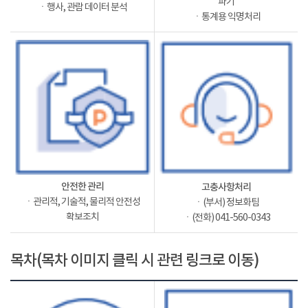
파기
ㆍ행사, 관람 데이터 분석
ㆍ통계용 익명처리
안전한 관리
고충사항처리
ㆍ관리적, 기술적, 물리적 안전성
ㆍ(부서) 정보화팀
확보조치
ㆍ(전화) 041-560-0343
목차(목차 이미지 클릭 시 관련 링크로 이동)