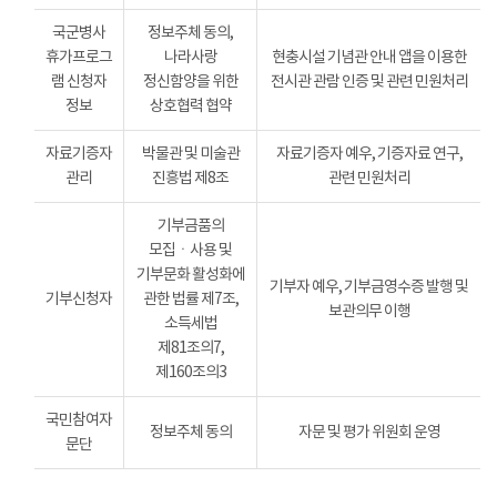
국군병사
정보주체 동의,
휴가프로그
나라사랑
현충시설 기념관 안내 앱을 이용한
램 신청자
정신함양을 위한
전시관 관람 인증 및 관련 민원처리
정보
상호협력 협약
자료기증자
박물관 및 미술관
자료기증자 예우, 기증자료 연구,
관리
진흥법 제8조
관련 민원처리
기부금품의
모집ㆍ사용 및
기부문화 활성화에
기부자 예우, 기부금영수증 발행 및
기부신청자
관한 법률 제7조,
보관의무 이행
소득세법
제81조의7,
제160조의3
국민참여자
정보주체 동의
자문 및 평가 위원회 운영
문단