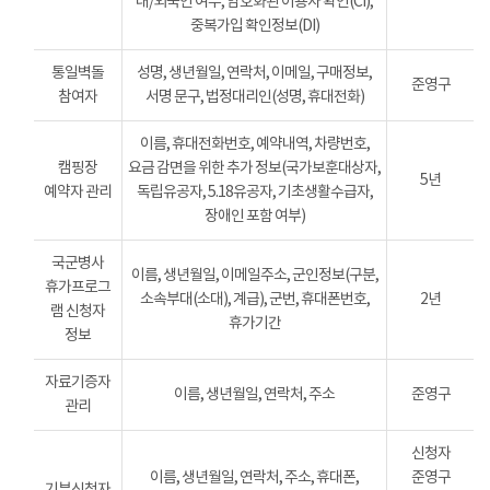
내/외국인 여부, 암호화된 이용자 확인(CI),
중복가입 확인정보(DI)
통일벽돌
성명, 생년월일, 연락처, 이메일, 구매정보,
준영구
참여자
서명 문구, 법정대리인(성명, 휴대전화)
이름, 휴대전화번호, 예약내역, 차량번호,
캠핑장
요금 감면을 위한 추가 정보(국가보훈대상자,
5년
예약자 관리
독립유공자, 5.18유공자, 기초생활수급자,
장애인 포함 여부)
국군병사
이름, 생년월일, 이메일주소, 군인정보(구분,
휴가프로그
소속부대(소대), 계급), 군번, 휴대폰번호,
2년
램 신청자
휴가기간
정보
자료기증자
이름, 생년월일, 연락처, 주소
준영구
관리
신청자
이름, 생년월일, 연락처, 주소, 휴대폰,
준영구
기부신청자