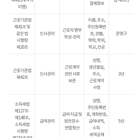
제4호(계약의
법 제6조)
결제정보
이행)
근로기준법
이름, 주소,
제41조 및
주민등록번
근로자 명부
같은 법
인사관리
호, 성별,
준영구
작성·관리
시행령
학력, 학위,
제20조
학교, 전공
성명,
근로계약
생년월일,
근로기준법
인사관리
관련 서류
주소,
3년
제42조
보존
근로계약
사항
성명,
소득세법
주민등록번
제127조·
급여 지급 및
호, 계좌번호,
제140조,
급여관리
원천징수·
급여내역,
5년
소득세법
연말정산
소득·
시행령
세액공제