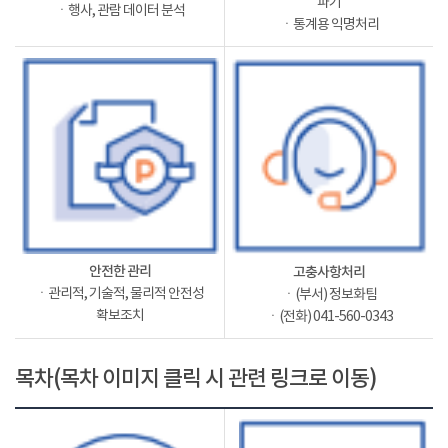
파기
ㆍ행사, 관람 데이터 분석
ㆍ통계용 익명처리
안전한 관리
고충사항처리
ㆍ관리적, 기술적, 물리적 안전성
ㆍ(부서) 정보화팀
확보조치
ㆍ(전화) 041-560-0343
목차(목차 이미지 클릭 시 관련 링크로 이동)