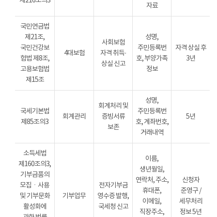
제216조의3
자료
국민연금법
제21조,
성명,
사회보험
국민건강보
주민등록번
자격 상실 후
4대보험
자격 취득·
험법 제8조,
호, 부양가족
3년
상실 신고
고용보험법
정보
제15조
성명,
회계처리 및
국세기본법
주민등록번
회계관리
증빙서류
5년
제85조의3
호, 계좌번호,
보존
거래내역
소득세법
이름,
제160조의3,
생년월일,
기부금품의
연락처, 주소,
신청자
모집ㆍ사용
전자기부금
휴대폰,
준영구 /
및 기부문화
기부업무
영수증 발행,
이메일,
세무처리
활성화에
국세청 신고
직장주소,
정보 5년