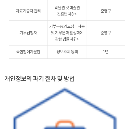
박물관 및 미술관
자료기증자 관리
준영구
진흥법 제8조
기부금품의 모집ㆍ사용
기부신청자
및 기부문화 활성화에
준영구
관한 법률 제7조
국민참여자문단
정보주체 동의
1년
개인정보의 파기 절차 및 방법