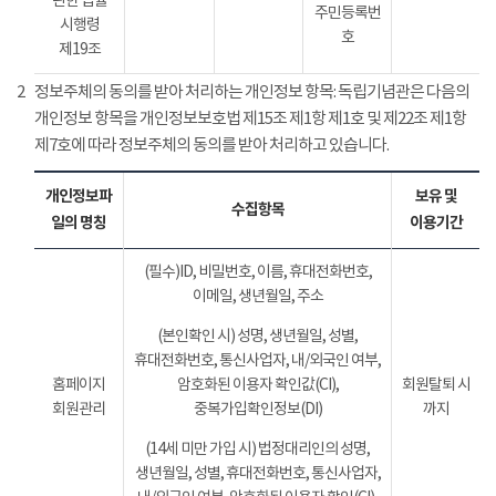
관한 법률
주민등록번
시행령
호
제19조
2
정보주체의 동의를 받아 처리하는 개인정보 항목: 독립기념관은 다음의
개인정보 항목을 개인정보보호법 제15조 제1항 제1호 및 제22조 제1항
제7호에 따라 정보주체의 동의를 받아 처리하고 있습니다.
개인정보파
보유 및
수집항목
일의 명칭
이용기간
(필수)ID, 비밀번호, 이름, 휴대전화번호,
이메일, 생년월일, 주소
(본인확인 시) 성명, 생년월일, 성별,
휴대전화번호, 통신사업자, 내/외국인 여부,
홈페이지
암호화된 이용자 확인값(CI),
회원탈퇴 시
회원관리
중복가입확인정보(DI)
까지
(14세 미만 가입 시) 법정대리인의 성명,
생년월일, 성별, 휴대전화번호, 통신사업자,