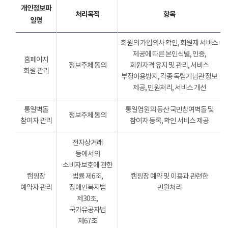
개인정보파
처리목적
항목
일명
회원의 가입의사 확인, 회원제 서비스
제공에 따른 본인식별, 인증,
홈페이지
정보주체 동의
회원자격 유지 및 관리, 서비스
회원 관리
부정이용방지, 각종 독립기념관 정보
제공, 민원처리, 서비스 개선
통일벽돌
통일염원의 동산 국민참여벽돌 및
정보주체 동의
참여자 관리
참여자 등록, 확인 서비스 제공
전자상거래
등에서의
소비자보호에 관한
캠핑장
법률 제6조,
캠핑장 예약 및 이용과 관련한
예약자 관리
장애인복지법
민원처리
제30조,
국가유공자법
제67조