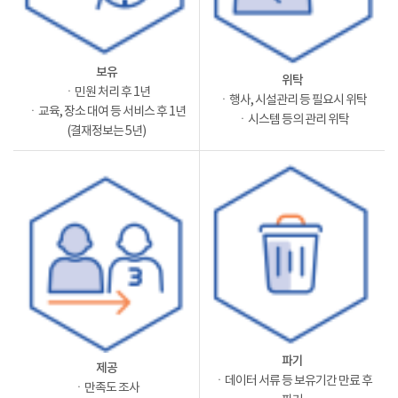
보유
위탁
ㆍ민원 처리 후 1년
ㆍ행사, 시설관리 등 필요시 위탁
ㆍ교육, 장소 대여 등 서비스 후 1년
ㆍ시스템 등의 관리 위탁
(결재정보는 5년)
파기
제공
ㆍ데이터 서류 등 보유기간 만료 후
ㆍ만족도 조사