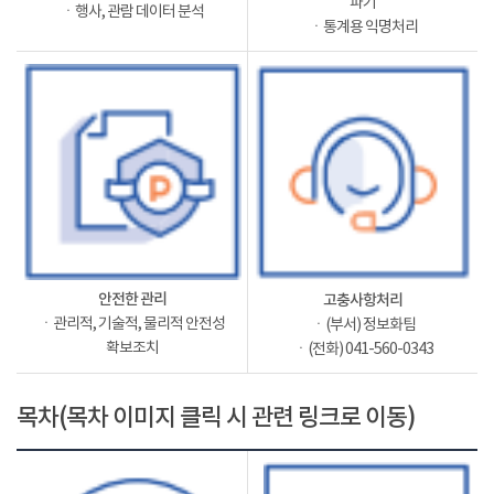
파기
ㆍ행사, 관람 데이터 분석
ㆍ통계용 익명처리
안전한 관리
고충사항처리
ㆍ관리적, 기술적, 물리적 안전성
ㆍ(부서) 정보화팀
확보조치
ㆍ(전화) 041-560-0343
목차(목차 이미지 클릭 시 관련 링크로 이동)