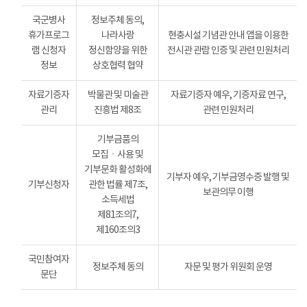
국군병사
정보주체 동의,
휴가프로그
나라사랑
현충시설 기념관 안내 앱을 이용한
램 신청자
정신함양을 위한
전시관 관람 인증 및 관련 민원처리
정보
상호협력 협약
자료기증자
박물관 및 미술관
자료기증자 예우, 기증자료 연구,
관리
진흥법 제8조
관련 민원처리
기부금품의
모집ㆍ사용 및
기부문화 활성화에
기부자 예우, 기부금영수증 발행 및
기부신청자
관한 법률 제7조,
보관의무 이행
소득세법
제81조의7,
제160조의3
국민참여자
정보주체 동의
자문 및 평가 위원회 운영
문단