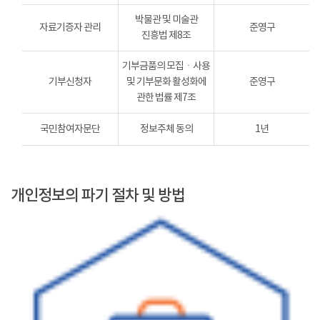
박물관 및 미술관
자료기증자 관리
준영구
진흥법 제8조
기부금품의 모집ㆍ사용
기부신청자
및 기부문화 활성화에
준영구
관한 법률 제7조
국민참여자문단
정보주체 동의
1년
개인정보의 파기 절차 및 방법