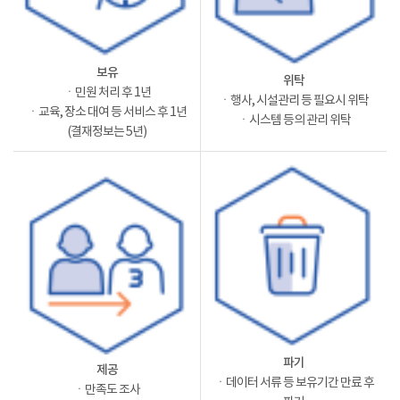
보유
위탁
ㆍ민원 처리 후 1년
ㆍ행사, 시설관리 등 필요시 위탁
ㆍ교육, 장소 대여 등 서비스 후 1년
ㆍ시스템 등의 관리 위탁
(결재정보는 5년)
파기
제공
ㆍ데이터 서류 등 보유기간 만료 후
ㆍ만족도 조사