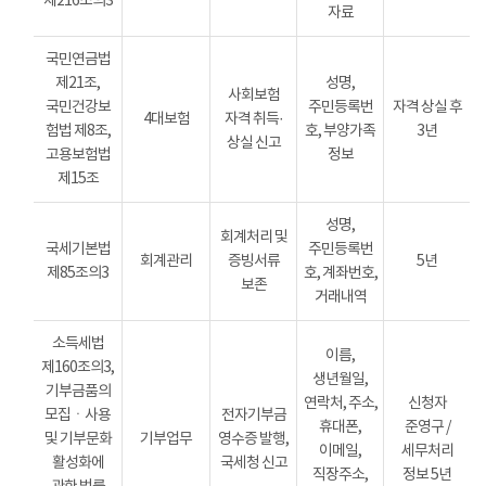
제216조의3
자료
국민연금법
제21조,
성명,
사회보험
국민건강보
주민등록번
자격 상실 후
4대보험
자격 취득·
험법 제8조,
호, 부양가족
3년
상실 신고
고용보험법
정보
제15조
성명,
회계처리 및
국세기본법
주민등록번
회계관리
증빙서류
5년
제85조의3
호, 계좌번호,
보존
거래내역
소득세법
이름,
제160조의3,
생년월일,
기부금품의
연락처, 주소,
신청자
모집ㆍ사용
전자기부금
휴대폰,
준영구 /
및 기부문화
기부업무
영수증 발행,
이메일,
세무처리
활성화에
국세청 신고
직장주소,
정보 5년