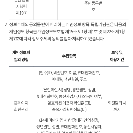
관한 법률
주민등록번
시행령
호
제19조
2
정보주체의 동의를 받아 처리하는 개인정보 항목: 독립기념관은 다음의
개인정보 항목을 개인정보보호법 제15조 제1항 제1호 및 제22조 제1항
제7호에 따라 정보주체의 동의를 받아 처리하고 있습니다.
개인정보파
보유 및
수집항목
일의 명칭
이용기간
(필수)ID, 비밀번호, 이름, 휴대전화번호,
이메일, 생년월일, 주소
(본인확인 시) 성명, 생년월일, 성별,
휴대전화번호, 통신사업자, 내/외국인 여부,
홈페이지
암호화된 이용자 확인값(CI),
회원탈퇴 시
회원관리
중복가입확인정보(DI)
까지
(14세 미만 가입 시) 법정대리인의 성명,
생년월일, 성별, 휴대전화번호, 통신사업자,