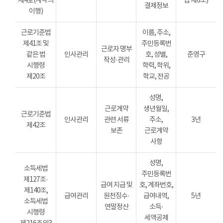
제4호(계약의
법 제6조)
결제정보
이행)
근로기준법
이름, 주소,
제41조 및
주민등록번
근로자 명부
같은 법
인사관리
호, 성별,
준영구
작성·관리
시행령
학력, 학위,
제20조
학교, 전공
성명,
근로계약
생년월일,
근로기준법
인사관리
관련 서류
주소,
3년
제42조
보존
근로계약
사항
성명,
소득세법
주민등록번
제127조·
급여 지급 및
호, 계좌번호,
제140조,
급여관리
원천징수·
급여내역,
5년
소득세법
연말정산
소득·
시행령
세액공제