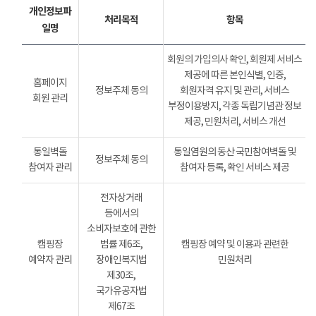
개인정보파
처리목적
항목
일명
회원의 가입의사 확인, 회원제 서비스
제공에 따른 본인식별, 인증,
홈페이지
정보주체 동의
회원자격 유지 및 관리, 서비스
회원 관리
부정이용방지, 각종 독립기념관 정보
제공, 민원처리, 서비스 개선
통일벽돌
통일염원의 동산 국민참여벽돌 및
정보주체 동의
참여자 관리
참여자 등록, 확인 서비스 제공
전자상거래
등에서의
소비자보호에 관한
캠핑장
법률 제6조,
캠핑장 예약 및 이용과 관련한
예약자 관리
장애인복지법
민원처리
제30조,
국가유공자법
제67조