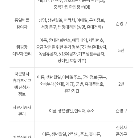
내/외국인 여부, 암호화된 이용자 확인(CI),
중복가입 확인정보(DI)
통일벽돌
성명, 생년월일, 연락처, 이메일, 구매정보,
준영구
참여자
서명 문구, 법정대리인(성명, 휴대전화)
이름, 휴대전화번호, 예약내역, 차량번호,
캠핑장
요금 감면을 위한 추가 정보(국가보훈대상자,
5년
예약자 관리
독립유공자, 5.18유공자, 기초생활수급자,
장애인 포함 여부)
국군병사
이름, 생년월일, 이메일주소, 군인정보(구분,
휴가프로그
소속부대(소대), 계급), 군번, 휴대폰번호,
2년
램 신청자
휴가기간
정보
자료기증자
이름, 생년월일, 연락처, 주소
준영구
관리
신청자
이름, 생년월일, 연락처, 주소, 휴대폰,
준영구
기부신청자