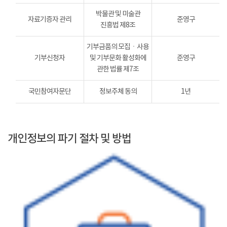
박물관 및 미술관
자료기증자 관리
준영구
진흥법 제8조
기부금품의 모집ㆍ사용
기부신청자
및 기부문화 활성화에
준영구
관한 법률 제7조
국민참여자문단
정보주체 동의
1년
개인정보의 파기 절차 및 방법