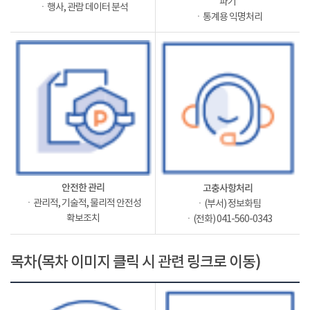
파기
ㆍ행사, 관람 데이터 분석
ㆍ통계용 익명처리
안전한 관리
고충사항처리
ㆍ관리적, 기술적, 물리적 안전성
ㆍ(부서) 정보화팀
확보조치
ㆍ(전화) 041-560-0343
목차(목차 이미지 클릭 시 관련 링크로 이동)