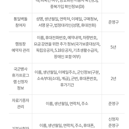
내/외국인 여부, 암호화된 이용자 확인(CI),
중복가입 확인정보(DI)
통일벽돌
성명, 생년월일, 연락처, 이메일, 구매정보,
준영구
참여자
서명 문구, 법정대리인(성명, 휴대전화)
이름, 휴대전화번호, 예약내역, 차량번호,
캠핑장
요금 감면을 위한 추가 정보(국가보훈대상자,
5년
예약자 관리
독립유공자, 5.18유공자, 기초생활수급자,
장애인 포함 여부)
국군병사
이름, 생년월일, 이메일주소, 군인정보(구분,
휴가프로그
소속부대(소대), 계급), 군번, 휴대폰번호,
2년
램 신청자
휴가기간
정보
자료기증자
이름, 생년월일, 연락처, 주소
준영구
관리
신청자
이름, 생년월일, 연락처, 주소, 휴대폰,
준영구
기부신청자