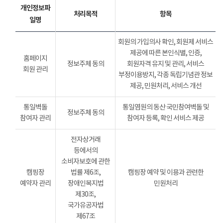
개인정보파
처리목적
항목
일명
회원의 가입의사 확인, 회원제 서비스
제공에 따른 본인식별, 인증,
홈페이지
정보주체 동의
회원자격 유지 및 관리, 서비스
회원 관리
부정이용방지, 각종 독립기념관 정보
제공, 민원처리, 서비스 개선
통일벽돌
통일염원의 동산 국민참여벽돌 및
정보주체 동의
참여자 관리
참여자 등록, 확인 서비스 제공
전자상거래
등에서의
소비자보호에 관한
캠핑장
법률 제6조,
캠핑장 예약 및 이용과 관련한
예약자 관리
장애인복지법
민원처리
제30조,
국가유공자법
제67조