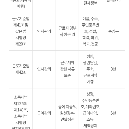
제4호(계약의
법 제6조)
결제정보
이행)
근로기준법
이름, 주소,
제41조 및
주민등록번
근로자 명부
같은 법
인사관리
호, 성별,
준영구
작성·관리
시행령
학력, 학위,
제20조
학교, 전공
성명,
근로계약
생년월일,
근로기준법
인사관리
관련 서류
주소,
3년
제42조
보존
근로계약
사항
성명,
소득세법
주민등록번
제127조·
급여 지급 및
호, 계좌번호,
제140조,
급여관리
원천징수·
급여내역,
5년
소득세법
연말정산
소득·
시행령
세액공제