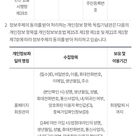
관한 법률
주민등록번
시행령
호
제19조
2
정보주체의 동의를 받아 처리하는 개인정보 항목: 독립기념관은 다음의
개인정보 항목을 개인정보보호법 제15조 제1항 제1호 및 제22조 제1항
제7호에 따라 정보주체의 동의를 받아 처리하고 있습니다.
개인정보파
보유 및
수집항목
일의 명칭
이용기간
(필수)ID, 비밀번호, 이름, 휴대전화번호,
이메일, 생년월일, 주소
(본인확인 시) 성명, 생년월일, 성별,
휴대전화번호, 통신사업자, 내/외국인 여부,
홈페이지
암호화된 이용자 확인값(CI),
회원탈퇴 시
회원관리
중복가입확인정보(DI)
까지
(14세 미만 가입 시) 법정대리인의 성명,
생년월일, 성별, 휴대전화번호, 통신사업자,