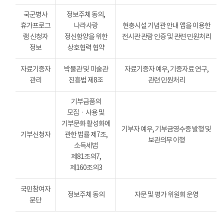
국군병사
정보주체 동의,
휴가프로그
나라사랑
현충시설 기념관 안내 앱을 이용한
램 신청자
정신함양을 위한
전시관 관람 인증 및 관련 민원처리
정보
상호협력 협약
자료기증자
박물관 및 미술관
자료기증자 예우, 기증자료 연구,
관리
진흥법 제8조
관련 민원처리
기부금품의
모집ㆍ사용 및
기부문화 활성화에
기부자 예우, 기부금영수증 발행 및
기부신청자
관한 법률 제7조,
보관의무 이행
소득세법
제81조의7,
제160조의3
국민참여자
정보주체 동의
자문 및 평가 위원회 운영
문단