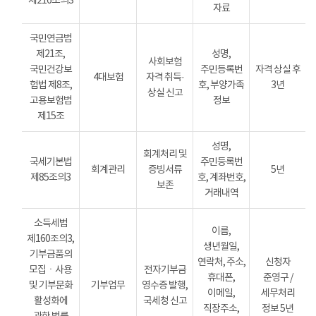
제216조의3
자료
국민연금법
제21조,
성명,
사회보험
국민건강보
주민등록번
자격 상실 후
4대보험
자격 취득·
험법 제8조,
호, 부양가족
3년
상실 신고
고용보험법
정보
제15조
성명,
회계처리 및
국세기본법
주민등록번
회계관리
증빙서류
5년
제85조의3
호, 계좌번호,
보존
거래내역
소득세법
이름,
제160조의3,
생년월일,
기부금품의
연락처, 주소,
신청자
모집ㆍ사용
전자기부금
휴대폰,
준영구 /
및 기부문화
기부업무
영수증 발행,
이메일,
세무처리
활성화에
국세청 신고
직장주소,
정보 5년