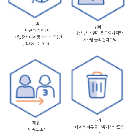
보유
위탁
ㆍ민원 처리 후 1년
ㆍ행사, 시설관리 등 필요시 위탁
ㆍ교육, 장소 대여 등 서비스 후 1년
ㆍ시스템 등의 관리 위탁
(결재정보는 5년)
파기
제공
ㆍ데이터 서류 등 보유기간 만료 후
ㆍ만족도 조사