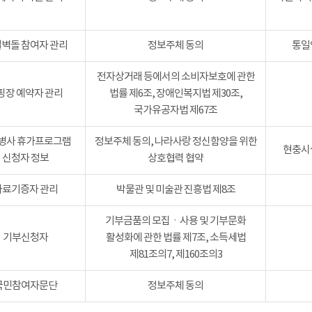
벽돌 참여자 관리
정보주체 동의
통일
전자상거래 등에서의 소비자보호에 관한
핑장 예약자 관리
법률 제6조, 장애인복지법 제30조,
국가유공자법 제67조
병사 휴가프로그램
정보주체 동의, 나라사랑 정신함양을 위한
현충시설
신청자 정보
상호협력 협약
자료기증자 관리
박물관 및 미술관 진흥법 제8조
기부금품의 모집ㆍ사용 및 기부문화
기부신청자
활성화에 관한 법률 제7조, 소득세법
제81조의7, 제160조의3
국민참여자문단
정보주체 동의