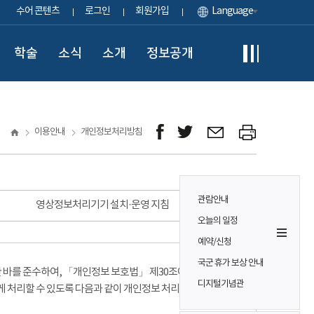
수어 콘텐츠
로그인
회원가입
Language
학술
소식
소개
정보공개
이용안내
개인정보처리방침
관람안내
영상정보처리기기 설치·운영 지침
오늘의 일정
예약/신청
국군 휴가 보상 안내
바를 준수하여, 「개인정보 보호법」 제30조에 따라
디지털기념관
게 처리할 수 있도록 다음과 같이 개인정보 처리방침을