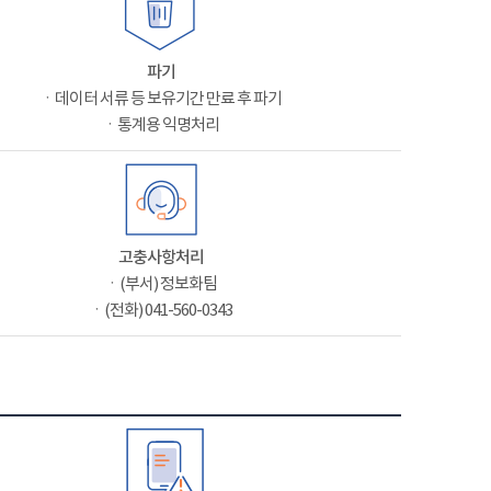
파기
ㆍ데이터 서류 등 보유기간 만료 후 파기
ㆍ통계용 익명처리
고충사항처리
ㆍ(부서) 정보화팀
ㆍ(전화) 041-560-0343