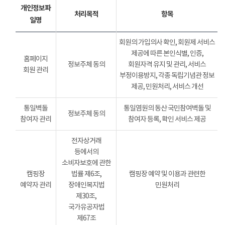
개인정보파
처리목적
항목
일명
회원의 가입의사 확인, 회원제 서비스
제공에 따른 본인식별, 인증,
홈페이지
정보주체 동의
회원자격 유지 및 관리, 서비스
회원 관리
부정이용방지, 각종 독립기념관 정보
제공, 민원처리, 서비스 개선
통일벽돌
통일염원의 동산 국민참여벽돌 및
정보주체 동의
참여자 관리
참여자 등록, 확인 서비스 제공
전자상거래
등에서의
소비자보호에 관한
캠핑장
법률 제6조,
캠핑장 예약 및 이용과 관련한
예약자 관리
장애인복지법
민원처리
제30조,
국가유공자법
제67조