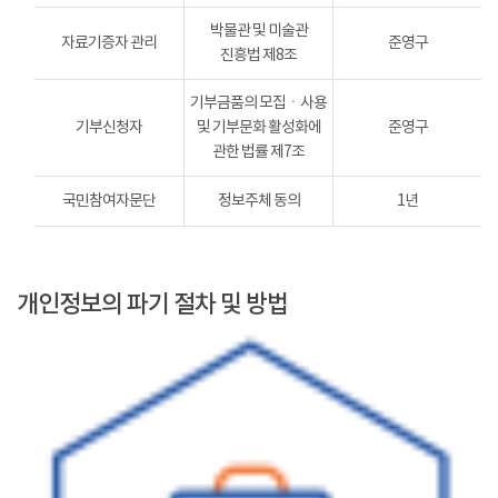
박물관 및 미술관
자료기증자 관리
준영구
진흥법 제8조
기부금품의 모집ㆍ사용
기부신청자
및 기부문화 활성화에
준영구
관한 법률 제7조
국민참여자문단
정보주체 동의
1년
개인정보의 파기 절차 및 방법