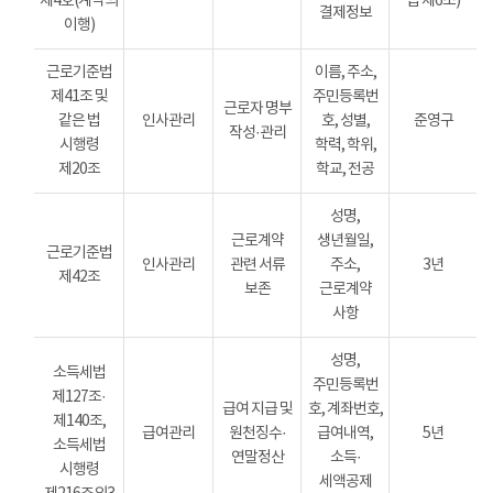
제4호(계약의
법 제6조)
결제정보
이행)
근로기준법
이름, 주소,
제41조 및
주민등록번
근로자 명부
같은 법
인사관리
호, 성별,
준영구
작성·관리
시행령
학력, 학위,
제20조
학교, 전공
성명,
근로계약
생년월일,
근로기준법
인사관리
관련 서류
주소,
3년
제42조
보존
근로계약
사항
성명,
소득세법
주민등록번
제127조·
급여 지급 및
호, 계좌번호,
제140조,
급여관리
원천징수·
급여내역,
5년
소득세법
연말정산
소득·
시행령
세액공제