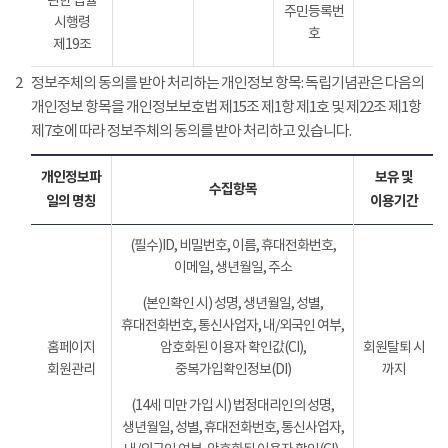
관한 법률
주민등록번
시행령
호
제19조
2
정보주체의 동의를 받아 처리하는 개인정보 항목: 독립기념관은 다음의
개인정보 항목을 개인정보보호법 제15조 제1항 제1호 및 제22조 제1항
제7호에 따라 정보주체의 동의를 받아 처리하고 있습니다.
개인정보파
보유 및
수집항목
일의 명칭
이용기간
(필수)ID, 비밀번호, 이름, 휴대전화번호,
이메일, 생년월일, 주소
(본인확인 시) 성명, 생년월일, 성별,
휴대전화번호, 통신사업자, 내/외국인 여부,
홈페이지
암호화된 이용자 확인값(CI),
회원탈퇴 시
회원관리
중복가입확인정보(DI)
까지
(14세 미만 가입 시) 법정대리인의 성명,
생년월일, 성별, 휴대전화번호, 통신사업자,