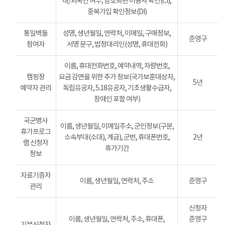
내/외국인 여부, 암호화된 이용자 확인(CI),
중복가입 확인정보(DI)
통일벽돌
성명, 생년월일, 연락처, 이메일, 구매정보,
준영구
참여자
서명 문구, 법정대리인(성명, 휴대전화)
이름, 휴대전화번호, 예약내역, 차량번호,
캠핑장
요금 감면을 위한 추가 정보(국가보훈대상자,
5년
예약자 관리
독립유공자, 5.18유공자, 기초생활수급자,
장애인 포함 여부)
국군병사
이름, 생년월일, 이메일주소, 군인정보(구분,
휴가프로그
소속부대(소대), 계급), 군번, 휴대폰번호,
2년
램 신청자
휴가기간
정보
자료기증자
이름, 생년월일, 연락처, 주소
준영구
관리
신청자
이름, 생년월일, 연락처, 주소, 휴대폰,
준영구
기부신청자