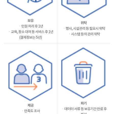
보유
위탁
ㆍ민원 처리 후 1년
ㆍ행사, 시설관리 등 필요시 위탁
ㆍ교육, 장소 대여 등 서비스 후 1년
ㆍ시스템 등의 관리 위탁
(결재정보는 5년)
파기
제공
ㆍ데이터 서류 등 보유기간 만료 후
ㆍ만족도 조사