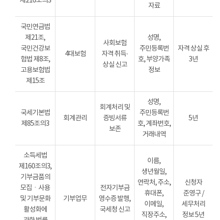
제216조의3
자료
국민연금법
제21조,
성명,
사회보험
국민건강보
주민등록번
자격 상실 후
4대보험
자격 취득·
험법 제8조,
호, 부양가족
3년
상실 신고
고용보험법
정보
제15조
성명,
회계처리 및
국세기본법
주민등록번
회계관리
증빙서류
5년
제85조의3
호, 계좌번호,
보존
거래내역
소득세법
이름,
제160조의3,
생년월일,
기부금품의
연락처, 주소,
신청자
모집ㆍ사용
전자기부금
휴대폰,
준영구 /
및 기부문화
기부업무
영수증 발행,
이메일,
세무처리
활성화에
국세청 신고
직장주소,
정보 5년