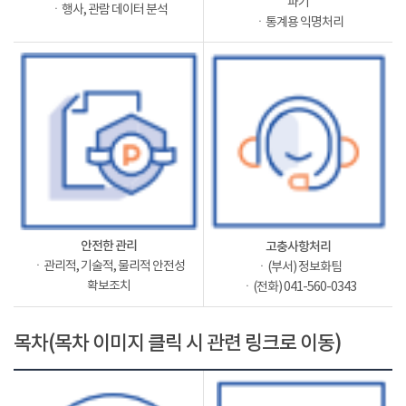
파기
ㆍ행사, 관람 데이터 분석
ㆍ통계용 익명처리
안전한 관리
고충사항처리
ㆍ관리적, 기술적, 물리적 안전성
ㆍ(부서) 정보화팀
확보조치
ㆍ(전화) 041-560-0343
목차(목차 이미지 클릭 시 관련 링크로 이동)