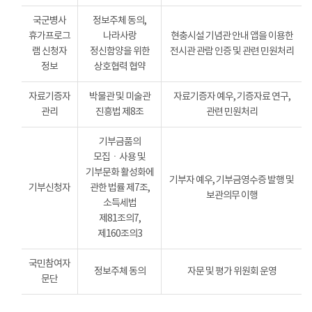
국군병사
정보주체 동의,
휴가프로그
나라사랑
현충시설 기념관 안내 앱을 이용한
램 신청자
정신함양을 위한
전시관 관람 인증 및 관련 민원처리
정보
상호협력 협약
자료기증자
박물관 및 미술관
자료기증자 예우, 기증자료 연구,
관리
진흥법 제8조
관련 민원처리
기부금품의
모집ㆍ사용 및
기부문화 활성화에
기부자 예우, 기부금영수증 발행 및
기부신청자
관한 법률 제7조,
보관의무 이행
소득세법
제81조의7,
제160조의3
국민참여자
정보주체 동의
자문 및 평가 위원회 운영
문단