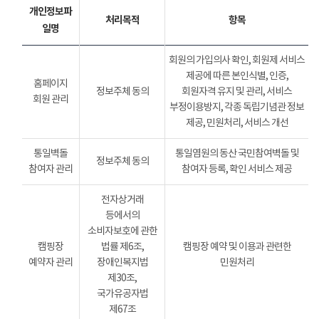
개인정보파
처리목적
항목
일명
회원의 가입의사 확인, 회원제 서비스
제공에 따른 본인식별, 인증,
홈페이지
정보주체 동의
회원자격 유지 및 관리, 서비스
회원 관리
부정이용방지, 각종 독립기념관 정보
제공, 민원처리, 서비스 개선
통일벽돌
통일염원의 동산 국민참여벽돌 및
정보주체 동의
참여자 관리
참여자 등록, 확인 서비스 제공
전자상거래
등에서의
소비자보호에 관한
캠핑장
법률 제6조,
캠핑장 예약 및 이용과 관련한
예약자 관리
장애인복지법
민원처리
제30조,
국가유공자법
제67조