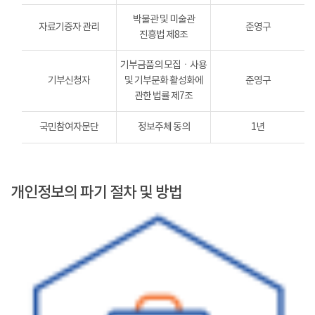
박물관 및 미술관
자료기증자 관리
준영구
진흥법 제8조
기부금품의 모집ㆍ사용
기부신청자
및 기부문화 활성화에
준영구
관한 법률 제7조
국민참여자문단
정보주체 동의
1년
개인정보의 파기 절차 및 방법