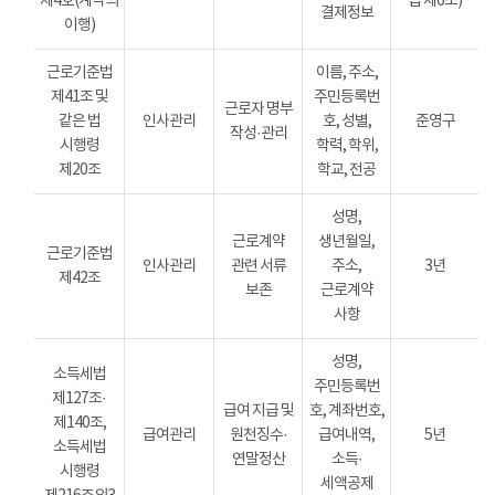
제4호(계약의
법 제6조)
결제정보
이행)
근로기준법
이름, 주소,
제41조 및
주민등록번
근로자 명부
같은 법
인사관리
호, 성별,
준영구
작성·관리
시행령
학력, 학위,
제20조
학교, 전공
성명,
근로계약
생년월일,
근로기준법
인사관리
관련 서류
주소,
3년
제42조
보존
근로계약
사항
성명,
소득세법
주민등록번
제127조·
급여 지급 및
호, 계좌번호,
제140조,
급여관리
원천징수·
급여내역,
5년
소득세법
연말정산
소득·
시행령
세액공제