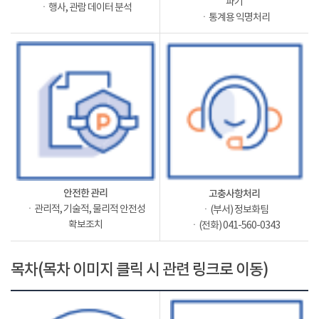
파기
ㆍ행사, 관람 데이터 분석
ㆍ통계용 익명처리
안전한 관리
고충사항처리
ㆍ관리적, 기술적, 물리적 안전성
ㆍ(부서) 정보화팀
확보조치
ㆍ(전화) 041-560-0343
목차(목차 이미지 클릭 시 관련 링크로 이동)