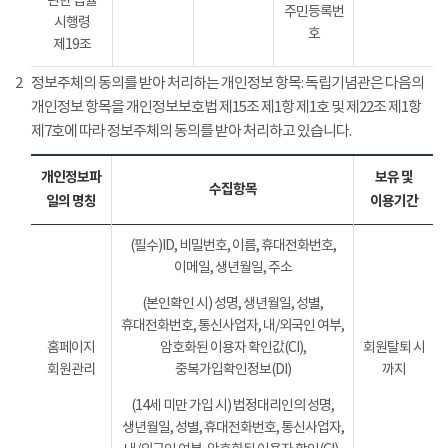
관한 법률
주민등록번
시행령
호
제19조
2
정보주체의 동의를 받아 처리하는 개인정보 항목: 독립기념관은 다음의
개인정보 항목을 개인정보보호법 제15조 제1항 제1호 및 제22조 제1항
제7호에 따라 정보주체의 동의를 받아 처리하고 있습니다.
개인정보파
보유 및
수집항목
일의 명칭
이용기간
(필수)ID, 비밀번호, 이름, 휴대전화번호,
이메일, 생년월일, 주소
(본인확인 시) 성명, 생년월일, 성별,
휴대전화번호, 통신사업자, 내/외국인 여부,
홈페이지
암호화된 이용자 확인값(CI),
회원탈퇴 시
회원관리
중복가입확인정보(DI)
까지
(14세 미만 가입 시) 법정대리인의 성명,
생년월일, 성별, 휴대전화번호, 통신사업자,