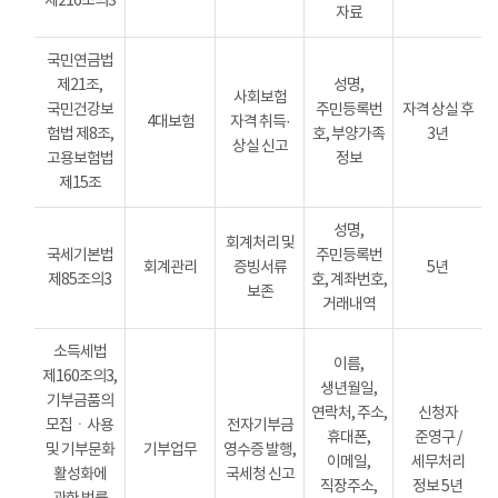
제216조의3
자료
국민연금법
제21조,
성명,
사회보험
국민건강보
주민등록번
자격 상실 후
4대보험
자격 취득·
험법 제8조,
호, 부양가족
3년
상실 신고
고용보험법
정보
제15조
성명,
회계처리 및
국세기본법
주민등록번
회계관리
증빙서류
5년
제85조의3
호, 계좌번호,
보존
거래내역
소득세법
이름,
제160조의3,
생년월일,
기부금품의
연락처, 주소,
신청자
모집ㆍ사용
전자기부금
휴대폰,
준영구 /
및 기부문화
기부업무
영수증 발행,
이메일,
세무처리
활성화에
국세청 신고
직장주소,
정보 5년