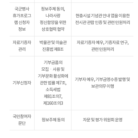
국군병사
정보주체 동의,
휴가프로그
나라사랑
현충시설 기념관 안내 앱을 이용한
램 신청자
정신함양을 위한
전시관 관람 인증 및 관련 민원처리
정보
상호협력 협약
자료기증자
박물관 및 미술관
자료기증자 예우, 기증자료 연구,
관리
진흥법 제8조
관련 민원처리
기부금품의
모집ㆍ사용 및
기부문화 활성화에
기부자 예우, 기부금영수증 발행 및
기부신청자
관한 법률 제7조,
보관의무 이행
소득세법
제81조의7,
제160조의3
국민참여자
정보주체 동의
자문 및 평가 위원회 운영
문단