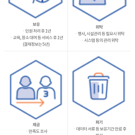
보유
위탁
ㆍ민원 처리 후 1년
ㆍ행사, 시설관리 등 필요시 위탁
ㆍ교육, 장소 대여 등 서비스 후 1년
ㆍ시스템 등의 관리 위탁
(결재정보는 5년)
파기
제공
ㆍ데이터 서류 등 보유기간 만료 후
ㆍ만족도 조사