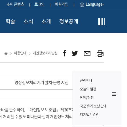
수어 콘텐츠
로그인
회원가입
Language
학술
소식
소개
정보공개
이용안내
개인정보처리방침
관람안내
영상정보처리기기 설치·운영 지침
오늘의 일정
예약/신청
국군 휴가 보상 안내
바를 준수하여, 「개인정보 보호법」 제30조에 따라
디지털기념관
게 처리할 수 있도록 다음과 같이 개인정보 처리방침을