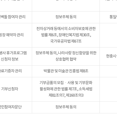
벽돌 참여자 관리
정보주체 동의
통일
전자상거래 등에서의 소비자보호에 관한
핑장 예약자 관리
법률 제6조, 장애인복지법 제30조,
국가유공자법 제67조
병사 휴가프로그램
정보주체 동의, 나라사랑 정신함양을 위한
현충시설
신청자 정보
상호협력 협약
자료기증자 관리
박물관 및 미술관 진흥법 제8조
기부금품의 모집ㆍ사용 및 기부문화
기부신청자
활성화에 관한 법률 제7조, 소득세법
제81조의7, 제160조의3
국민참여자문단
정보주체 동의