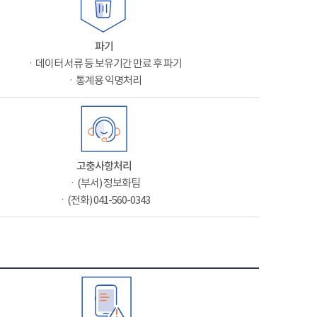
파기
ㆍ데이터 서류 등 보유기간 만료 후 파기
ㆍ통계용 익명처리
고충사항처리
ㆍ(부서) 정보화팀
ㆍ(전화) 041-560-0343