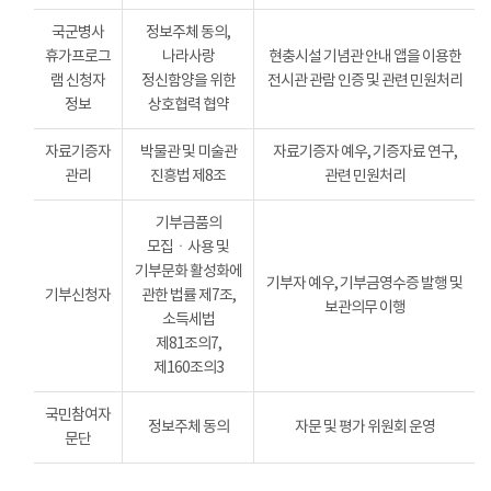
국군병사
정보주체 동의,
휴가프로그
나라사랑
현충시설 기념관 안내 앱을 이용한
램 신청자
정신함양을 위한
전시관 관람 인증 및 관련 민원처리
정보
상호협력 협약
자료기증자
박물관 및 미술관
자료기증자 예우, 기증자료 연구,
관리
진흥법 제8조
관련 민원처리
기부금품의
모집ㆍ사용 및
기부문화 활성화에
기부자 예우, 기부금영수증 발행 및
기부신청자
관한 법률 제7조,
보관의무 이행
소득세법
제81조의7,
제160조의3
국민참여자
정보주체 동의
자문 및 평가 위원회 운영
문단