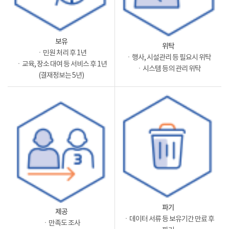
보유
위탁
ㆍ민원 처리 후 1년
ㆍ행사, 시설관리 등 필요시 위탁
ㆍ교육, 장소 대여 등 서비스 후 1년
ㆍ시스템 등의 관리 위탁
(결재정보는 5년)
파기
제공
ㆍ데이터 서류 등 보유기간 만료 후
ㆍ만족도 조사