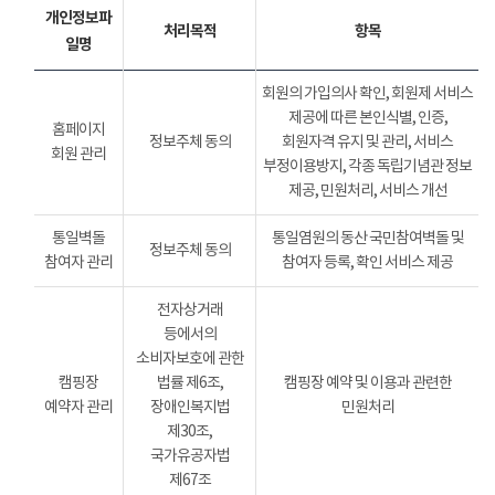
개인정보파
처리목적
항목
일명
회원의 가입의사 확인, 회원제 서비스
제공에 따른 본인식별, 인증,
홈페이지
정보주체 동의
회원자격 유지 및 관리, 서비스
회원 관리
부정이용방지, 각종 독립기념관 정보
제공, 민원처리, 서비스 개선
통일벽돌
통일염원의 동산 국민참여벽돌 및
정보주체 동의
참여자 관리
참여자 등록, 확인 서비스 제공
전자상거래
등에서의
소비자보호에 관한
캠핑장
법률 제6조,
캠핑장 예약 및 이용과 관련한
예약자 관리
장애인복지법
민원처리
제30조,
국가유공자법
제67조