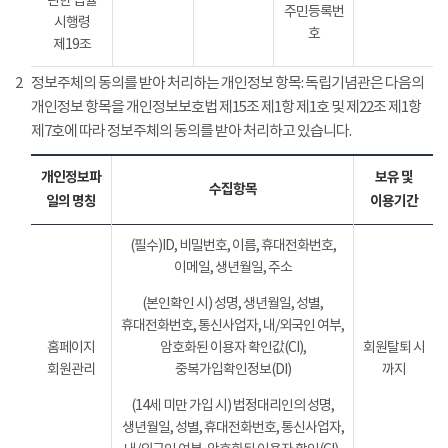
관한 법률
주민등록번
시행령
호
제19조
2
정보주체의 동의를 받아 처리하는 개인정보 항목: 독립기념관은 다음의
개인정보 항목을 개인정보보호법 제15조 제1항 제1호 및 제22조 제1항
제7호에 따라 정보주체의 동의를 받아 처리하고 있습니다.
개인정보파
보유 및
수집항목
일의 명칭
이용기간
(필수)ID, 비밀번호, 이름, 휴대전화번호,
이메일, 생년월일, 주소
(본인확인 시) 성명, 생년월일, 성별,
휴대전화번호, 통신사업자, 내/외국인 여부,
홈페이지
암호화된 이용자 확인값(CI),
회원탈퇴 시
회원관리
중복가입확인정보(DI)
까지
(14세 미만 가입 시) 법정대리인의 성명,
생년월일, 성별, 휴대전화번호, 통신사업자,