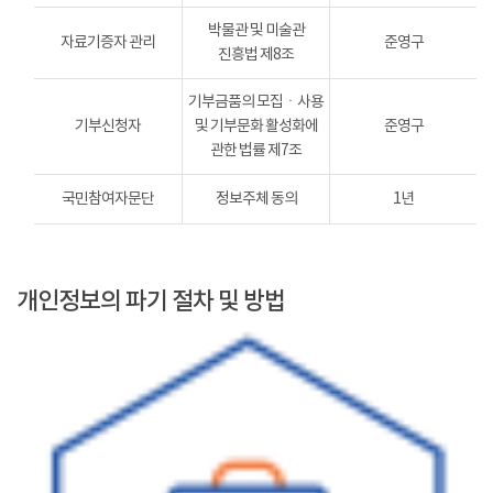
박물관 및 미술관
자료기증자 관리
준영구
진흥법 제8조
기부금품의 모집ㆍ사용
기부신청자
및 기부문화 활성화에
준영구
관한 법률 제7조
국민참여자문단
정보주체 동의
1년
개인정보의 파기 절차 및 방법