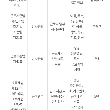
제4호(계약의
법 제6조)
결제정보
이행)
근로기준법
이름, 주소,
제41조 및
주민등록번
근로자 명부
같은 법
인사관리
호, 성별,
준영구
작성·관리
시행령
학력, 학위,
제20조
학교, 전공
성명,
근로계약
생년월일,
근로기준법
인사관리
관련 서류
주소,
3년
제42조
보존
근로계약
사항
성명,
소득세법
주민등록번
제127조·
급여 지급 및
호, 계좌번호,
제140조,
급여관리
원천징수·
급여내역,
5년
소득세법
연말정산
소득·
시행령
세액공제