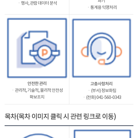
파기
ㆍ행사, 관람 데이터 분석
ㆍ통계용 익명처리
안전한 관리
고충사항처리
ㆍ관리적, 기술적, 물리적 안전성
ㆍ(부서) 정보화팀
확보조치
ㆍ(전화) 041-560-0343
목차(목차 이미지 클릭 시 관련 링크로 이동)