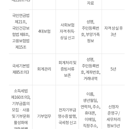
제216조의3
자료
국민연금법
제21조,
성명,
사회보험
국민건강보
주민등록번
자격 상실 후
4대보험
자격 취득·
험법 제8조,
호, 부양가족
3년
상실 신고
고용보험법
정보
제15조
성명,
회계처리 및
국세기본법
주민등록번
회계관리
증빙서류
5년
제85조의3
호, 계좌번호,
보존
거래내역
소득세법
이름,
제160조의3,
생년월일,
기부금품의
연락처, 주소,
신청자
모집ㆍ사용
전자기부금
휴대폰,
준영구 /
및 기부문화
기부업무
영수증 발행,
이메일,
세무처리
활성화에
국세청 신고
직장주소,
정보 5년