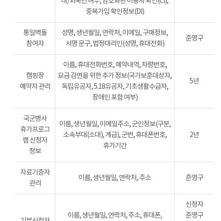
내/외국인 여부, 암호화된 이용자 확인(CI),
중복가입 확인정보(DI)
통일벽돌
성명, 생년월일, 연락처, 이메일, 구매정보,
준영구
참여자
서명 문구, 법정대리인(성명, 휴대전화)
이름, 휴대전화번호, 예약내역, 차량번호,
캠핑장
요금 감면을 위한 추가 정보(국가보훈대상자,
5년
예약자 관리
독립유공자, 5.18유공자, 기초생활수급자,
장애인 포함 여부)
국군병사
이름, 생년월일, 이메일주소, 군인정보(구분,
휴가프로그
소속부대(소대), 계급), 군번, 휴대폰번호,
2년
램 신청자
휴가기간
정보
자료기증자
이름, 생년월일, 연락처, 주소
준영구
관리
신청자
이름, 생년월일, 연락처, 주소, 휴대폰,
준영구
기부신청자