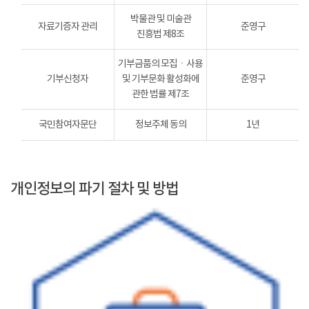
박물관 및 미술관
자료기증자 관리
준영구
진흥법 제8조
기부금품의 모집ㆍ사용
기부신청자
및 기부문화 활성화에
준영구
관한 법률 제7조
국민참여자문단
정보주체 동의
1년
개인정보의 파기 절차 및 방법