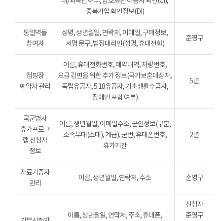
내/외국인 여부, 암호화된 이용자 확인(CI),
중복가입 확인정보(DI)
통일벽돌
성명, 생년월일, 연락처, 이메일, 구매정보,
준영구
참여자
서명 문구, 법정대리인(성명, 휴대전화)
이름, 휴대전화번호, 예약내역, 차량번호,
캠핑장
요금 감면을 위한 추가 정보(국가보훈대상자,
5년
예약자 관리
독립유공자, 5.18유공자, 기초생활수급자,
장애인 포함 여부)
국군병사
이름, 생년월일, 이메일주소, 군인정보(구분,
휴가프로그
소속부대(소대), 계급), 군번, 휴대폰번호,
2년
램 신청자
휴가기간
정보
자료기증자
이름, 생년월일, 연락처, 주소
준영구
관리
신청자
이름, 생년월일, 연락처, 주소, 휴대폰,
준영구
기부신청자