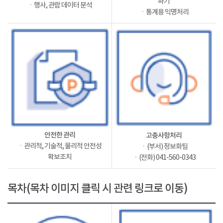
파기
ㆍ행사, 관람 데이터 분석
ㆍ통계용 익명처리
안전한 관리
고충사항처리
ㆍ관리적, 기술적, 물리적 안전성
ㆍ(부서) 정보화팀
확보조치
ㆍ(전화) 041-560-0343
목차(목차 이미지 클릭 시 관련 링크로 이동)