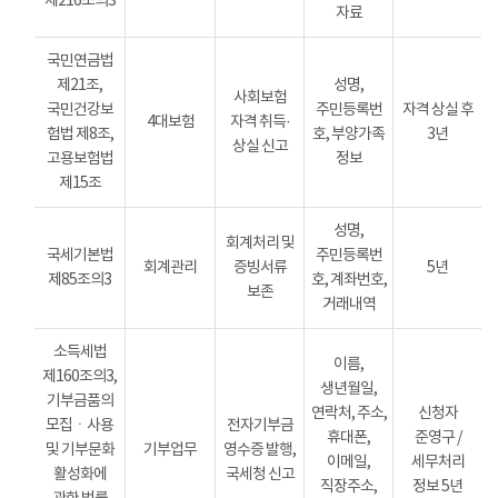
제216조의3
자료
국민연금법
제21조,
성명,
사회보험
국민건강보
주민등록번
자격 상실 후
4대보험
자격 취득·
험법 제8조,
호, 부양가족
3년
상실 신고
고용보험법
정보
제15조
성명,
회계처리 및
국세기본법
주민등록번
회계관리
증빙서류
5년
제85조의3
호, 계좌번호,
보존
거래내역
소득세법
이름,
제160조의3,
생년월일,
기부금품의
연락처, 주소,
신청자
모집ㆍ사용
전자기부금
휴대폰,
준영구 /
및 기부문화
기부업무
영수증 발행,
이메일,
세무처리
활성화에
국세청 신고
직장주소,
정보 5년