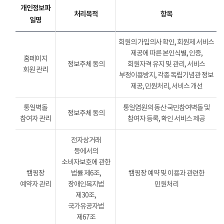
개인정보파
처리목적
항목
일명
회원의 가입의사 확인, 회원제 서비스
제공에 따른 본인식별, 인증,
홈페이지
정보주체 동의
회원자격 유지 및 관리, 서비스
회원 관리
부정이용방지, 각종 독립기념관 정보
제공, 민원처리, 서비스 개선
통일벽돌
통일염원의 동산 국민참여벽돌 및
정보주체 동의
참여자 관리
참여자 등록, 확인 서비스 제공
전자상거래
등에서의
소비자보호에 관한
캠핑장
법률 제6조,
캠핑장 예약 및 이용과 관련한
예약자 관리
장애인복지법
민원처리
제30조,
국가유공자법
제67조