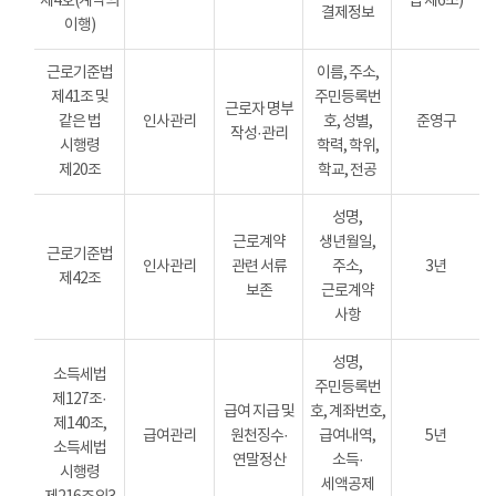
제4호(계약의
법 제6조)
결제정보
이행)
근로기준법
이름, 주소,
제41조 및
주민등록번
근로자 명부
같은 법
인사관리
호, 성별,
준영구
작성·관리
시행령
학력, 학위,
제20조
학교, 전공
성명,
근로계약
생년월일,
근로기준법
인사관리
관련 서류
주소,
3년
제42조
보존
근로계약
사항
성명,
소득세법
주민등록번
제127조·
급여 지급 및
호, 계좌번호,
제140조,
급여관리
원천징수·
급여내역,
5년
소득세법
연말정산
소득·
시행령
세액공제