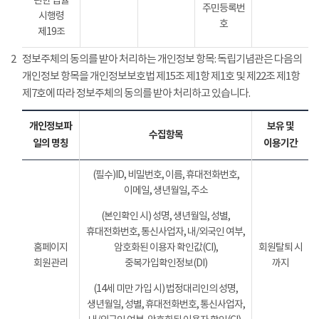
관한 법률
주민등록번
시행령
호
제19조
2
정보주체의 동의를 받아 처리하는 개인정보 항목: 독립기념관은 다음의
개인정보 항목을 개인정보보호법 제15조 제1항 제1호 및 제22조 제1항
제7호에 따라 정보주체의 동의를 받아 처리하고 있습니다.
개인정보파
보유 및
수집항목
일의 명칭
이용기간
(필수)ID, 비밀번호, 이름, 휴대전화번호,
이메일, 생년월일, 주소
(본인확인 시) 성명, 생년월일, 성별,
휴대전화번호, 통신사업자, 내/외국인 여부,
홈페이지
암호화된 이용자 확인값(CI),
회원탈퇴 시
회원관리
중복가입확인정보(DI)
까지
(14세 미만 가입 시) 법정대리인의 성명,
생년월일, 성별, 휴대전화번호, 통신사업자,