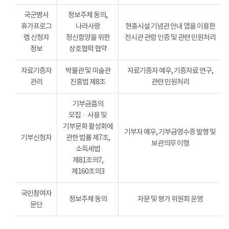
국군병사
정보주체 동의,
휴가프로그
나라사랑
현충시설 기념관 안내 앱을 이용한
램 신청자
정신함양을 위한
전시관 관람 인증 및 관련 민원처리
정보
상호협력 협약
자료기증자
박물관 및 미술관
자료기증자 예우, 기증자료 연구,
관리
진흥법 제8조
관련 민원처리
기부금품의
모집ㆍ사용 및
기부문화 활성화에
기부자 예우, 기부금영수증 발행 및
기부신청자
관한 법률 제7조,
보관의무 이행
소득세법
제81조의7,
제160조의3
국민참여자
정보주체 동의
자문 및 평가 위원회 운영
문단