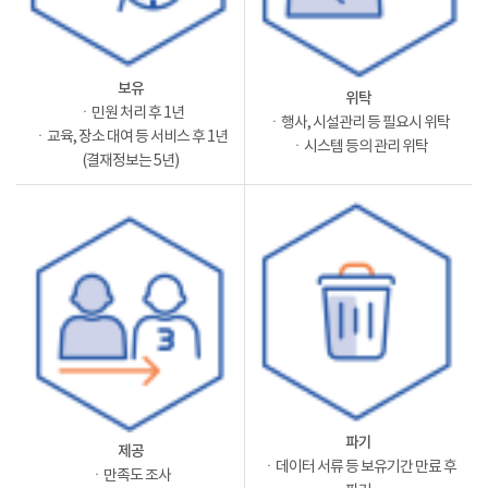
보유
위탁
ㆍ민원 처리 후 1년
ㆍ행사, 시설관리 등 필요시 위탁
ㆍ교육, 장소 대여 등 서비스 후 1년
ㆍ시스템 등의 관리 위탁
(결재정보는 5년)
파기
제공
ㆍ데이터 서류 등 보유기간 만료 후
ㆍ만족도 조사