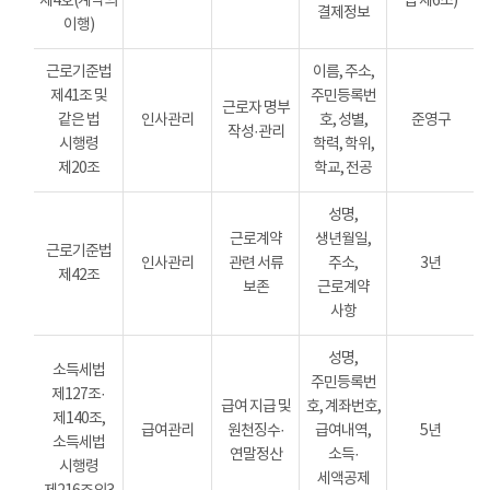
제4호(계약의
법 제6조)
결제정보
이행)
근로기준법
이름, 주소,
제41조 및
주민등록번
근로자 명부
같은 법
인사관리
호, 성별,
준영구
작성·관리
시행령
학력, 학위,
제20조
학교, 전공
성명,
근로계약
생년월일,
근로기준법
인사관리
관련 서류
주소,
3년
제42조
보존
근로계약
사항
성명,
소득세법
주민등록번
제127조·
급여 지급 및
호, 계좌번호,
제140조,
급여관리
원천징수·
급여내역,
5년
소득세법
연말정산
소득·
시행령
세액공제