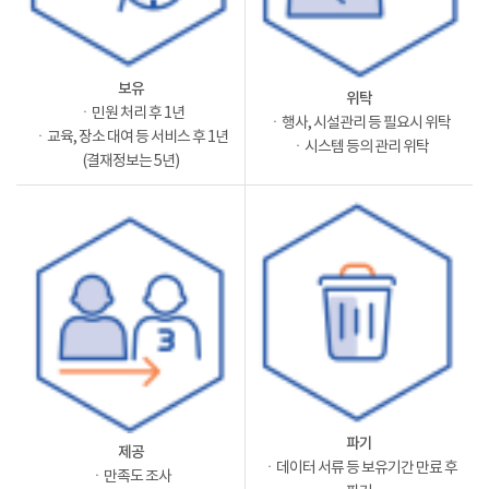
보유
위탁
ㆍ민원 처리 후 1년
ㆍ행사, 시설관리 등 필요시 위탁
ㆍ교육, 장소 대여 등 서비스 후 1년
ㆍ시스템 등의 관리 위탁
(결재정보는 5년)
파기
제공
ㆍ데이터 서류 등 보유기간 만료 후
ㆍ만족도 조사