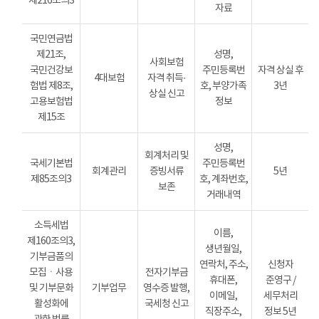
제216조의3
자료
국민연금법
제21조,
성명,
사회보험
국민건강보
주민등록번
자격 상실 후
4대보험
자격 취득·
험법 제8조,
호, 부양가족
3년
상실 신고
고용보험법
정보
제15조
성명,
회계처리 및
국세기본법
주민등록번
회계관리
증빙서류
5년
제85조의3
호, 계좌번호,
보존
거래내역
소득세법
이름,
제160조의3,
생년월일,
기부금품의
연락처, 주소,
신청자
모집ㆍ사용
전자기부금
휴대폰,
준영구 /
및 기부문화
기부업무
영수증 발행,
이메일,
세무처리
활성화에
국세청 신고
직장주소,
정보 5년