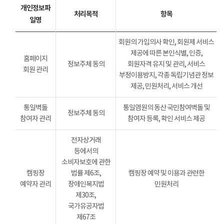
개인정보파
처리목적
항목
일명
회원의 가입의사 확인, 회원제 서비스
제공에 따른 본인식별, 인증,
홈페이지
정보주체 동의
회원자격 유지 및 관리, 서비스
회원 관리
부정이용방지, 각종 독립기념관 정보
제공, 민원처리, 서비스 개선
통일벽돌
통일염원의 동산 국민참여벽돌 및
정보주체 동의
참여자 관리
참여자 등록, 확인 서비스 제공
전자상거래
등에서의
소비자보호에 관한
캠핑장
법률 제6조,
캠핑장 예약 및 이용과 관련한
예약자 관리
장애인복지법
민원처리
제30조,
국가유공자법
제67조