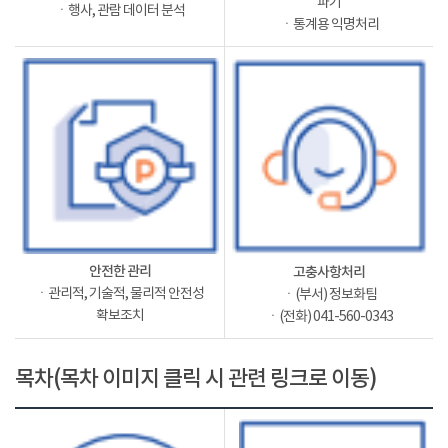
파기
ㆍ행사, 관람 데이터 분석
ㆍ통계용 익명처리
안전한 관리
고충사항처리
ㆍ관리적, 기술적, 물리적 안전성
ㆍ(부서) 정보화팀
확보조치
ㆍ(전화) 041-560-0343
목차(목차 이미지 클릭 시 관련 링크로 이동)