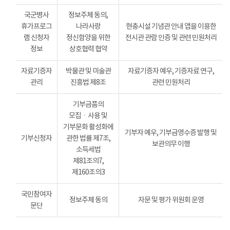
국군병사
정보주체 동의,
휴가프로그
나라사랑
현충시설 기념관 안내 앱을 이용한
램 신청자
정신함양을 위한
전시관 관람 인증 및 관련 민원처리
정보
상호협력 협약
자료기증자
박물관 및 미술관
자료기증자 예우, 기증자료 연구,
관리
진흥법 제8조
관련 민원처리
기부금품의
모집ㆍ사용 및
기부문화 활성화에
기부자 예우, 기부금영수증 발행 및
기부신청자
관한 법률 제7조,
보관의무 이행
소득세법
제81조의7,
제160조의3
국민참여자
정보주체 동의
자문 및 평가 위원회 운영
문단