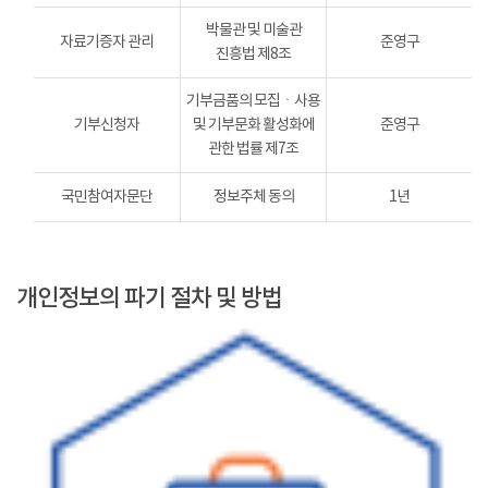
박물관 및 미술관
자료기증자 관리
준영구
진흥법 제8조
기부금품의 모집ㆍ사용
기부신청자
및 기부문화 활성화에
준영구
관한 법률 제7조
국민참여자문단
정보주체 동의
1년
개인정보의 파기 절차 및 방법