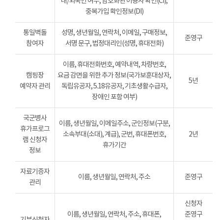
내/외국인 여부, 암호화된 이용자 확인(CI),
중복가입 확인정보(DI)
통일벽돌
성명, 생년월일, 연락처, 이메일, 구매정보,
준영구
참여자
서명 문구, 법정대리인(성명, 휴대전화)
이름, 휴대전화번호, 예약내역, 차량번호,
캠핑장
요금 감면을 위한 추가 정보(국가보훈대상자,
5년
예약자 관리
독립유공자, 5.18유공자, 기초생활수급자,
장애인 포함 여부)
국군병사
이름, 생년월일, 이메일주소, 군인정보(구분,
휴가프로그
소속부대(소대), 계급), 군번, 휴대폰번호,
2년
램 신청자
휴가기간
정보
자료기증자
이름, 생년월일, 연락처, 주소
준영구
관리
신청자
이름, 생년월일, 연락처, 주소, 휴대폰,
준영구
기부신청자