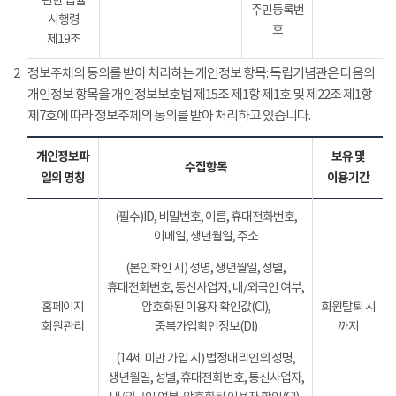
관한 법률
주민등록번
시행령
호
제19조
2
정보주체의 동의를 받아 처리하는 개인정보 항목: 독립기념관은 다음의
개인정보 항목을 개인정보보호법 제15조 제1항 제1호 및 제22조 제1항
제7호에 따라 정보주체의 동의를 받아 처리하고 있습니다.
개인정보파
보유 및
수집항목
일의 명칭
이용기간
(필수)ID, 비밀번호, 이름, 휴대전화번호,
이메일, 생년월일, 주소
(본인확인 시) 성명, 생년월일, 성별,
휴대전화번호, 통신사업자, 내/외국인 여부,
홈페이지
암호화된 이용자 확인값(CI),
회원탈퇴 시
회원관리
중복가입확인정보(DI)
까지
(14세 미만 가입 시) 법정대리인의 성명,
생년월일, 성별, 휴대전화번호, 통신사업자,