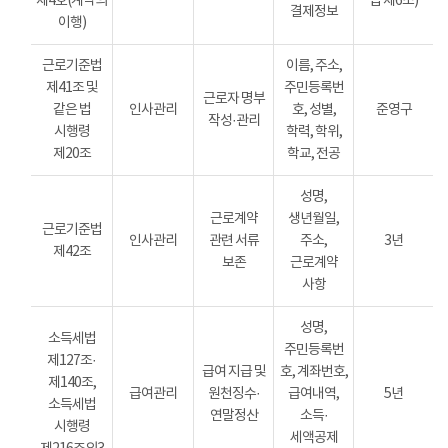
제4호(계약의
법 제6조)
결제정보
이행)
근로기준법
이름, 주소,
제41조 및
주민등록번
근로자 명부
같은 법
인사관리
호, 성별,
준영구
작성·관리
시행령
학력, 학위,
제20조
학교, 전공
성명,
근로계약
생년월일,
근로기준법
인사관리
관련 서류
주소,
3년
제42조
보존
근로계약
사항
성명,
소득세법
주민등록번
제127조·
급여 지급 및
호, 계좌번호,
제140조,
급여관리
원천징수·
급여내역,
5년
소득세법
연말정산
소득·
시행령
세액공제