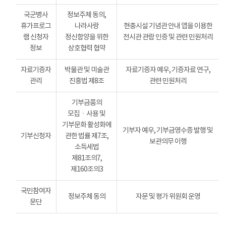
국군병사
정보주체 동의,
휴가프로그
나라사랑
현충시설 기념관 안내 앱을 이용한
램 신청자
정신함양을 위한
전시관 관람 인증 및 관련 민원처리
정보
상호협력 협약
자료기증자
박물관 및 미술관
자료기증자 예우, 기증자료 연구,
관리
진흥법 제8조
관련 민원처리
기부금품의
모집ㆍ사용 및
기부문화 활성화에
기부자 예우, 기부금영수증 발행 및
기부신청자
관한 법률 제7조,
보관의무 이행
소득세법
제81조의7,
제160조의3
국민참여자
정보주체 동의
자문 및 평가 위원회 운영
문단