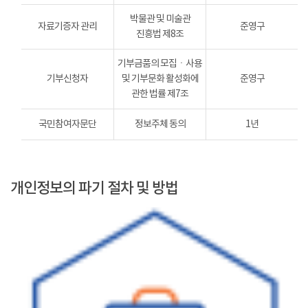
박물관 및 미술관
자료기증자 관리
준영구
진흥법 제8조
기부금품의 모집ㆍ사용
기부신청자
및 기부문화 활성화에
준영구
관한 법률 제7조
국민참여자문단
정보주체 동의
1년
개인정보의 파기 절차 및 방법