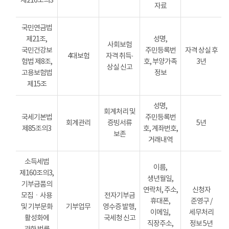
제216조의3
자료
국민연금법
제21조,
성명,
사회보험
국민건강보
주민등록번
자격 상실 후
4대보험
자격 취득·
험법 제8조,
호, 부양가족
3년
상실 신고
고용보험법
정보
제15조
성명,
회계처리 및
국세기본법
주민등록번
회계관리
증빙서류
5년
제85조의3
호, 계좌번호,
보존
거래내역
소득세법
이름,
제160조의3,
생년월일,
기부금품의
연락처, 주소,
신청자
모집ㆍ사용
전자기부금
휴대폰,
준영구 /
및 기부문화
기부업무
영수증 발행,
이메일,
세무처리
활성화에
국세청 신고
직장주소,
정보 5년