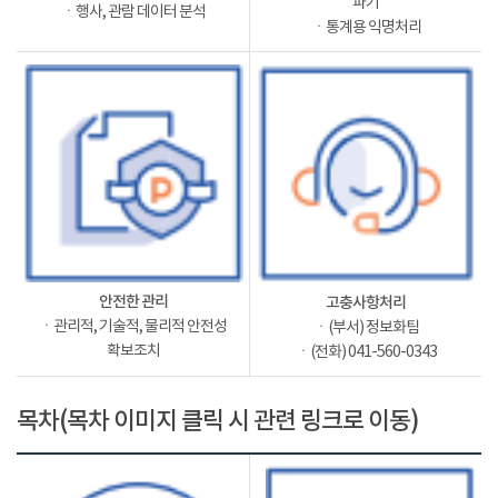
파기
ㆍ행사, 관람 데이터 분석
ㆍ통계용 익명처리
안전한 관리
고충사항처리
ㆍ관리적, 기술적, 물리적 안전성
ㆍ(부서) 정보화팀
확보조치
ㆍ(전화) 041-560-0343
목차(목차 이미지 클릭 시 관련 링크로 이동)