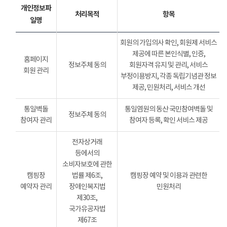
개인정보파
처리목적
항목
일명
회원의 가입의사 확인, 회원제 서비스
제공에 따른 본인식별, 인증,
홈페이지
정보주체 동의
회원자격 유지 및 관리, 서비스
회원 관리
부정이용방지, 각종 독립기념관 정보
제공, 민원처리, 서비스 개선
통일벽돌
통일염원의 동산 국민참여벽돌 및
정보주체 동의
참여자 관리
참여자 등록, 확인 서비스 제공
전자상거래
등에서의
소비자보호에 관한
캠핑장
법률 제6조,
캠핑장 예약 및 이용과 관련한
예약자 관리
장애인복지법
민원처리
제30조,
국가유공자법
제67조