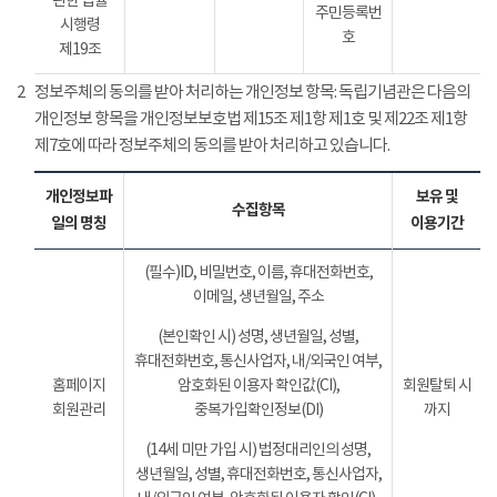
관한 법률
주민등록번
시행령
호
제19조
2
정보주체의 동의를 받아 처리하는 개인정보 항목: 독립기념관은 다음의
개인정보 항목을 개인정보보호법 제15조 제1항 제1호 및 제22조 제1항
제7호에 따라 정보주체의 동의를 받아 처리하고 있습니다.
개인정보파
보유 및
수집항목
일의 명칭
이용기간
(필수)ID, 비밀번호, 이름, 휴대전화번호,
이메일, 생년월일, 주소
(본인확인 시) 성명, 생년월일, 성별,
휴대전화번호, 통신사업자, 내/외국인 여부,
홈페이지
암호화된 이용자 확인값(CI),
회원탈퇴 시
회원관리
중복가입확인정보(DI)
까지
(14세 미만 가입 시) 법정대리인의 성명,
생년월일, 성별, 휴대전화번호, 통신사업자,