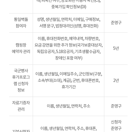
내/외국인 여부, 암호화된 이용자 확인(CI),
중복가입 확인정보(DI)
통일벽돌
성명, 생년월일, 연락처, 이메일, 구매정보,
준영구
참여자
서명 문구, 법정대리인(성명, 휴대전화)
이름, 휴대전화번호, 예약내역, 차량번호,
캠핑장
요금 감면을 위한 추가 정보(국가보훈대상자,
5년
예약자 관리
독립유공자, 5.18유공자, 기초생활수급자,
장애인 포함 여부)
국군병사
이름, 생년월일, 이메일주소, 군인정보(구분,
휴가프로그
소속부대(소대), 계급), 군번, 휴대폰번호,
2년
램 신청자
휴가기간
정보
자료기증자
이름, 생년월일, 연락처, 주소
준영구
관리
신청자
이름, 생년월일, 연락처, 주소, 휴대폰,
준영구
기부신청자