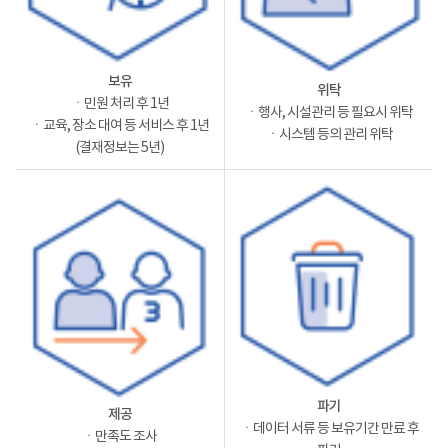
보유
위탁
ㆍ민원 처리 후 1년
ㆍ행사, 시설관리 등 필요시 위탁
ㆍ교육, 장소 대여 등 서비스 후 1년
ㆍ시스템 등의 관리 위탁
(결재정보는 5년)
파기
제공
ㆍ데이터 서류 등 보유기간 만료 후
ㆍ만족도 조사