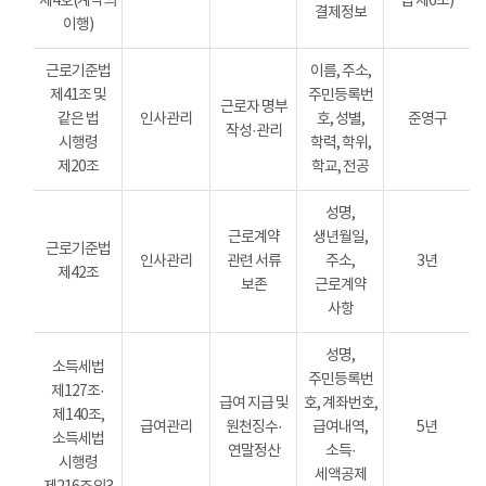
제4호(계약의
법 제6조)
결제정보
이행)
근로기준법
이름, 주소,
제41조 및
주민등록번
근로자 명부
같은 법
인사관리
호, 성별,
준영구
작성·관리
시행령
학력, 학위,
제20조
학교, 전공
성명,
근로계약
생년월일,
근로기준법
인사관리
관련 서류
주소,
3년
제42조
보존
근로계약
사항
성명,
소득세법
주민등록번
제127조·
급여 지급 및
호, 계좌번호,
제140조,
급여관리
원천징수·
급여내역,
5년
소득세법
연말정산
소득·
시행령
세액공제