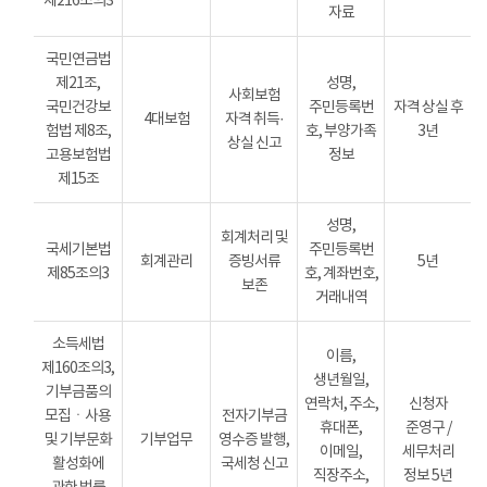
제216조의3
자료
국민연금법
제21조,
성명,
사회보험
국민건강보
주민등록번
자격 상실 후
4대보험
자격 취득·
험법 제8조,
호, 부양가족
3년
상실 신고
고용보험법
정보
제15조
성명,
회계처리 및
국세기본법
주민등록번
회계관리
증빙서류
5년
제85조의3
호, 계좌번호,
보존
거래내역
소득세법
이름,
제160조의3,
생년월일,
기부금품의
연락처, 주소,
신청자
모집ㆍ사용
전자기부금
휴대폰,
준영구 /
및 기부문화
기부업무
영수증 발행,
이메일,
세무처리
활성화에
국세청 신고
직장주소,
정보 5년