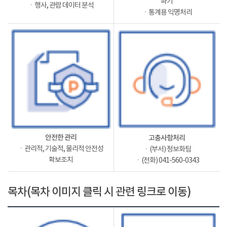
파기
ㆍ행사, 관람 데이터 분석
ㆍ통계용 익명처리
안전한 관리
고충사항처리
ㆍ관리적, 기술적, 물리적 안전성
ㆍ(부서) 정보화팀
확보조치
ㆍ(전화) 041-560-0343
목차(목차 이미지 클릭 시 관련 링크로 이동)