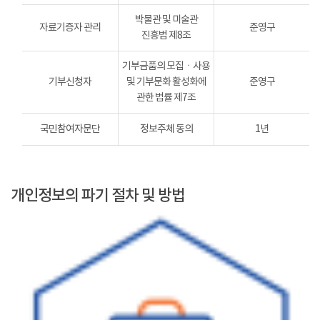
박물관 및 미술관
자료기증자 관리
준영구
진흥법 제8조
기부금품의 모집ㆍ사용
기부신청자
및 기부문화 활성화에
준영구
관한 법률 제7조
국민참여자문단
정보주체 동의
1년
개인정보의 파기 절차 및 방법