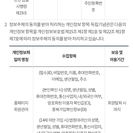
관한 법률
주민등록번
시행령
호
제19조
2
정보주체의 동의를 받아 처리하는 개인정보 항목: 독립기념관은 다음의
개인정보 항목을 개인정보보호법 제15조 제1항 제1호 및 제22조 제1항
제7호에 따라 정보주체의 동의를 받아 처리하고 있습니다.
개인정보파
보유 및
수집항목
일의 명칭
이용기간
(필수)ID, 비밀번호, 이름, 휴대전화번호,
이메일, 생년월일, 주소
(본인확인 시) 성명, 생년월일, 성별,
휴대전화번호, 통신사업자, 내/외국인 여부,
홈페이지
암호화된 이용자 확인값(CI),
회원탈퇴 시
회원관리
중복가입확인정보(DI)
까지
(14세 미만 가입 시) 법정대리인의 성명,
생년월일, 성별, 휴대전화번호, 통신사업자,