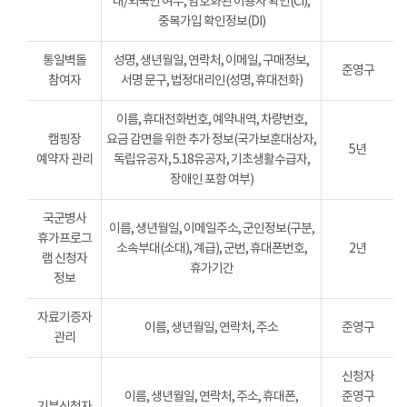
내/외국인 여부, 암호화된 이용자 확인(CI),
중복가입 확인정보(DI)
통일벽돌
성명, 생년월일, 연락처, 이메일, 구매정보,
준영구
참여자
서명 문구, 법정대리인(성명, 휴대전화)
이름, 휴대전화번호, 예약내역, 차량번호,
캠핑장
요금 감면을 위한 추가 정보(국가보훈대상자,
5년
예약자 관리
독립유공자, 5.18유공자, 기초생활수급자,
장애인 포함 여부)
국군병사
이름, 생년월일, 이메일주소, 군인정보(구분,
휴가프로그
소속부대(소대), 계급), 군번, 휴대폰번호,
2년
램 신청자
휴가기간
정보
자료기증자
이름, 생년월일, 연락처, 주소
준영구
관리
신청자
이름, 생년월일, 연락처, 주소, 휴대폰,
준영구
기부신청자