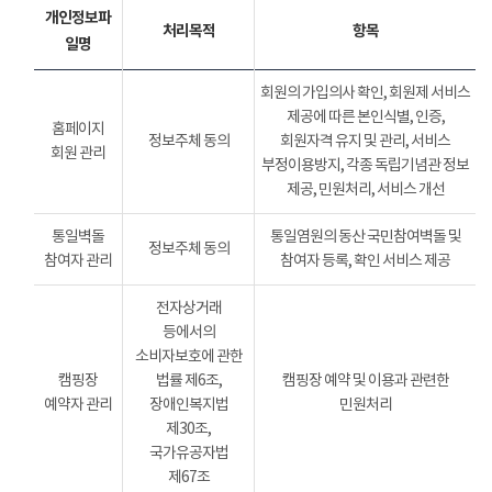
개인정보파
처리목적
항목
일명
회원의 가입의사 확인, 회원제 서비스
제공에 따른 본인식별, 인증,
홈페이지
정보주체 동의
회원자격 유지 및 관리, 서비스
회원 관리
부정이용방지, 각종 독립기념관 정보
제공, 민원처리, 서비스 개선
통일벽돌
통일염원의 동산 국민참여벽돌 및
정보주체 동의
참여자 관리
참여자 등록, 확인 서비스 제공
전자상거래
등에서의
소비자보호에 관한
캠핑장
법률 제6조,
캠핑장 예약 및 이용과 관련한
예약자 관리
장애인복지법
민원처리
제30조,
국가유공자법
제67조