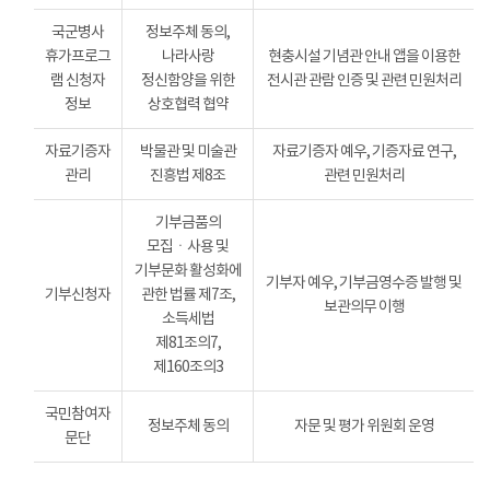
국군병사
정보주체 동의,
휴가프로그
나라사랑
현충시설 기념관 안내 앱을 이용한
램 신청자
정신함양을 위한
전시관 관람 인증 및 관련 민원처리
정보
상호협력 협약
자료기증자
박물관 및 미술관
자료기증자 예우, 기증자료 연구,
관리
진흥법 제8조
관련 민원처리
기부금품의
모집ㆍ사용 및
기부문화 활성화에
기부자 예우, 기부금영수증 발행 및
기부신청자
관한 법률 제7조,
보관의무 이행
소득세법
제81조의7,
제160조의3
국민참여자
정보주체 동의
자문 및 평가 위원회 운영
문단